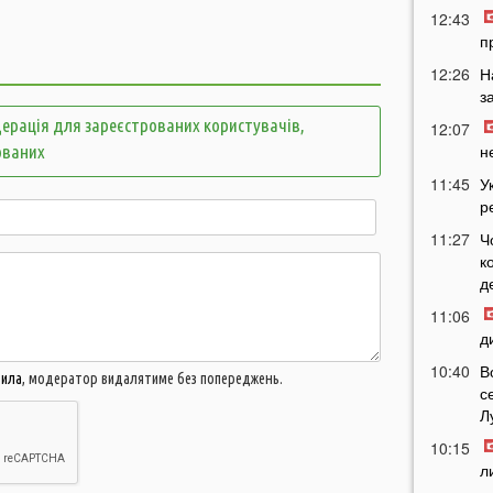
12:43
п
12:26
Н
з
ерація для зареєстрованих користувачів,
12:07
н
ованих
11:45
У
р
11:27
Ч
к
д
11:06
д
10:40
В
вила
, модератор видалятиме без попереджень.
с
Л
10:15
л