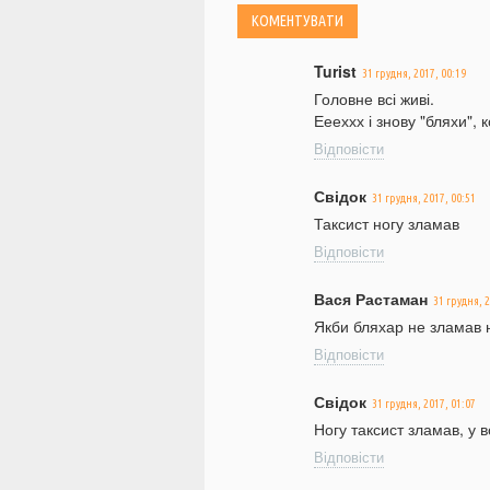
Turist
31 грудня, 2017, 00:19
Головне всі живі.
Еееххх і знову "бляхи",
Відповісти
Свідок
31 грудня, 2017, 00:51
Таксист ногу зламав
Відповісти
Вася Растаман
31 грудня, 2
Якби бляхар не зламав н
Відповісти
Свідок
31 грудня, 2017, 01:07
Ногу таксист зламав, у 
Відповісти