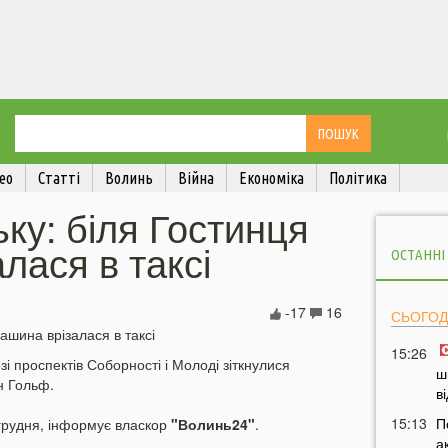
ео
Статті
Волинь
Війна
Економіка
Політика
ьку: біля Гостинця
лася в таксі
ОСТАННІ
-17
16
СЬОГОД
15:26
зі проспектів Соборності і Молоді зіткнулися
ш
н Гольф.
в
15:13
П
 грудня, інформує власкор
"Волинь24"
.
а