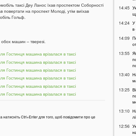
обіль таксі Деу Ланос їхав проспектом Соборності
14:45
У
тав повертати на проспект Молоді, утім виїхав
щ
мобіль Гольф.
14:24
У
в
14:09
П
 обох машин – тверезі.
о
13:55
Я
п
п
13:40
Н
м
13:25
В
п
м
13:10
Н
л
та натисніть Ctrl+Enter для того, щоб повідомити про це
12:56
У
н