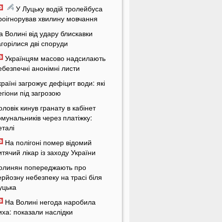
У Луцьку водій тролейбуса
роігнорував хвилину мовчання
а Волині від удару блискавки
агорілися дві споруди
Українцям масово надсилають
ебезпечні анонімні листи
країні загрожує дефіцит води: які
егіони під загрозою
оловік кинув гранату в кабінет
омунальників через платіжку:
еталі
На полігоні помер відомий
итячий лікар із заходу України
олинян попереджають про
ерйозну небезпеку на трасі біля
уцька
На Волині негода наробила
иха: показали наслідки