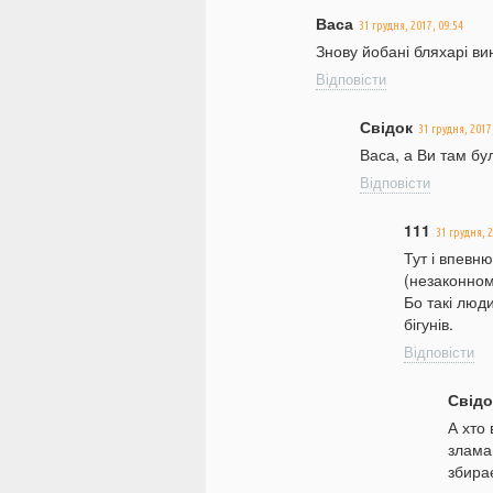
Васа
31 грудня, 2017, 09:54
Знову йобані бляхарі вин
Відповісти
Свідок
31 грудня, 2017
Васа, а Ви там бу
Відповісти
111
31 грудня, 2
Тут і впевн
(незаконному
Бо такі люд
бігунів.
Відповісти
Свідо
А хто 
зламав
збира