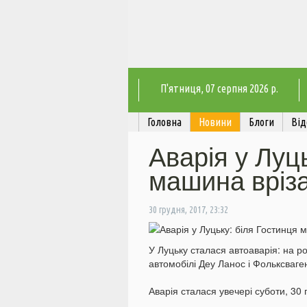
П'ятниця
, 07 серпня 2026 р.
Головна
Новини
Блоги
Від
Аварія у Луц
машина вріза
30 грудня, 2017, 23:32
У Луцьку сталася автоаварія: на ро
автомобілі Деу Ланос і Фольксваге
Аварія сталася увечері суботи, 30