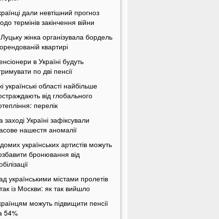
країнці дали невтішний прогноз
одо термінів закінчення війни
 Луцьку жінка організувала бордель
 орендованій квартирі
енсіонери в Україні будуть
тримувати по дві пенсії
кі українські області найбільше
остраждають від глобального
отепління: перелік
а заході Україні зафіксували
асове нашестя аномалії
ідомих українських артистів можуть
озбавити бронювання від
обілізації
ад українськими містами пролетів
ітак із Москви: як так вийшло
країнцям можуть підвищити пенсії
а 54%