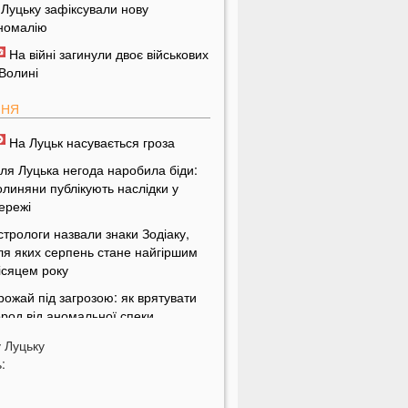
 Луцьку зафіксували нову
номалію
На війні загинули двоє військових
 Волині
ПНЯ
На Луцьк насувається гроза
іля Луцька негода наробила біди:
олиняни публікують наслідки у
ережі
стрологи назвали знаки Зодіаку,
ля яких серпень стане найгіршим
ісяцем року
рожай під загрозою: як врятувати
ород від аномальної спеки
країнців закликали зробити запаси
у
Луцьку
их товарів: повний перелік
:
країнцям можуть заборонити
становлювати кондиціонери: у