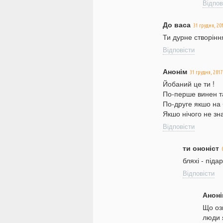
Відпов
До васа
31 грудня, 20
Ти дурне створінн
Відповісти
Анонім
31 грудня, 2017
Йобаний це ти !
По-перше винен т
По-друге якшо на 
Якшо нічого не зн
Відповісти
ти ононіст
бляхі - піда
Відповісти
Аноні
Що озн
люди 