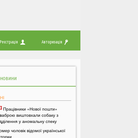
Реєстрація
Авторизація
 НОВИНИ
НІ
Працівники «Нової пошти»
ваброю виштовхали собаку з
ідділення у аномальну спеку
омер чоловік відомої української
кторки