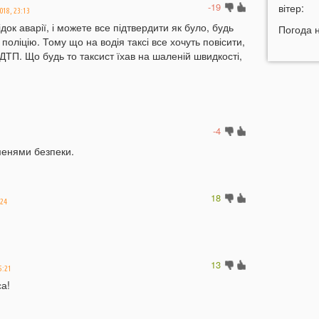
-19
вітер:
ч
2018, 23:13
док аварії, і можете все підтвердити як було, будь
Погода 
18:14
В
 поліцію. Тому що на водія таксі все хочуть повісити,
п
 ДТП. Що будь то таксист їхав на шаленій швидкості,
п
17:42
У
м
17:13
Н
-4
п
в
менями безпеки.
16:40
У
с
18
:24
16:12
В
у
15:54
В
щ
13
5:21
15:23
Н
а!
Л
15:05