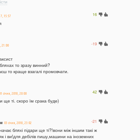
істи
12:08
Ц
п
16
17, 15:57
11:51
Н
я
м
с
-19
11:36
П
, 21:00
м
т
аксист
бляхах то зразу винний?
11:07
У
аєш то краще взагалі промовчати.
б
10:50
У
в
42
01 січня, 2018, 20:00
10:26
«
ри ще ті. скоро їм срака буде)
м
м
п
-21
м
03 січня, 2018, 23:02
10:06
ачає бляхі підари ще ті?!вони між іншим такі ж
09:42
Н
як і ви!для дебілів пишу,машини на іноземних