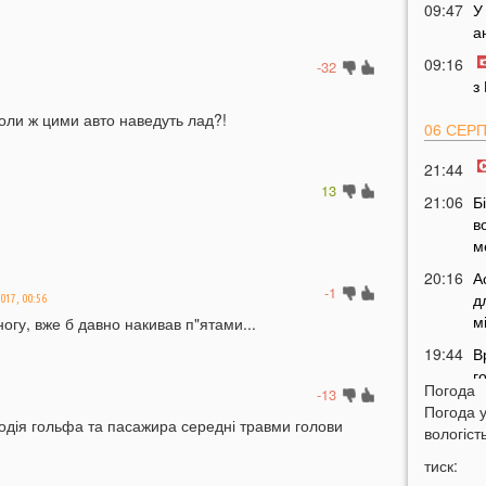
09:47
У
а
09:16
-32
з
 коли ж цими авто наведуть лад?!
06 СЕР
21:44
13
21:06
Б
в
м
20:16
А
-1
д
017, 00:56
м
огу, вже б давно накивав п"ятами...
19:44
В
г
Погода
-13
19:15
У
Погода 
водія гольфа та пасажира середні травми голови
ц
вологість
18:43
У
тиск:
в