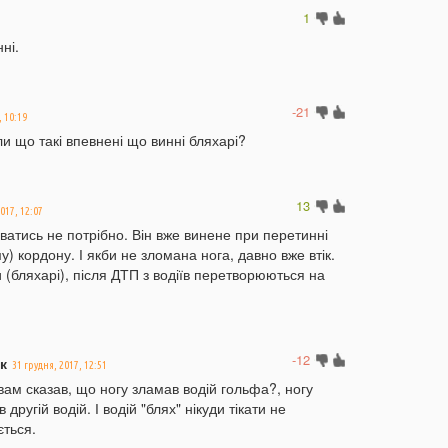
п
1
14:53
У
ні.
п
с
14:26
У
-21
, 10:19
р
ли що такі впевнені що винні бляхарі?
14:10
С
п
13
13:38
Ж
017, 12:07
н
юватись не потрібно. Він вже винене при перетинні
с
) кордону. І якби не зломана нога, давно вже втік.
и (бляхарі), після ДТП з водіїв перетворюються на
13:17
Е
м
13:03
с
-12
к
31 грудня, 2017, 12:51
а
вам сказав, що ногу зламав водій гольфа?, ногу
12:37
В
 другій водій. І водій "блях" нікуди тікати не
п
ється.
п