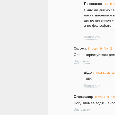
Перехожа
13 січня, 
Якщо ви дійсно сві
ласка зверніться в
що це він винен у
а не фольсфаген.
Відповісти
Сірожа
31 грудня, 2017, 01:09
Олені, користуйтеся ре
Відповісти
дідо
31 грудня, 2017, 09
100%
Відповісти
Олександр
31 грудня, 2017, 0
Ногу зломав водій Ланос
Відповісти