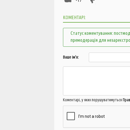
КОМЕНТАРІ:
Статус коментування: постмод
премодерація для незареєстр
Ваше ім'я:
Коментарі, у яких порушуватимуться
Пра