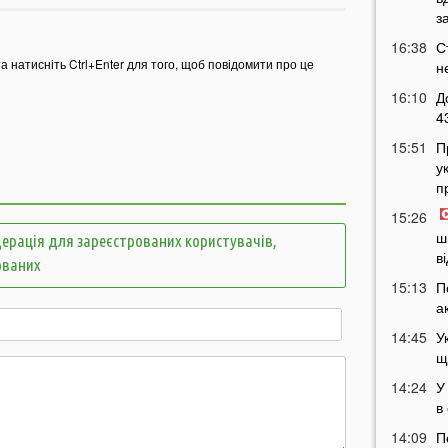
з
16:38
С
та натисніть Ctrl+Enter для того, щоб повідомити про це
н
16:10
Д
4
15:51
П
у
п
15:26
ш
ерація для зареєстрованих користувачів,
в
ованих
15:13
П
а
14:45
У
щ
14:24
У
в
14:09
П