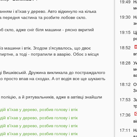
19:49
Н
м
нням і в'їхав у дерево. Авто відкинуло на кілька
19:30
Н
та передня частина та розбите лобове скло.
з
об скло, адже сніг біля машини - рясно вкритий
19:15
Ц
р
18:52
із машини і втік. Згодом з'ясувалось, що двоє
в
иртне, а тоді - потрапили в аварію. Обоє з місця
18:28
У
м
 Вишківській. Дружина викликала до постраждалого
в
що просто впав на сходах. А от водія все ще шукають
18:12
О
3
поліцію, а й рятувальників, адже в автівці знайшли
17:53
З
т
17:36
в
17:11
Н
в