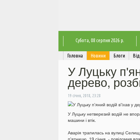
Субота
, 08 серпня 2026 р.
Головна
Новини
Блоги
Від
У Луцьку п'ян
дерево, розби
19 січня, 2018, 23:28
У Луцьку нетверезий водій не впора
машини і втік.
Аварія трапилась на вулиці Селищн
п'ятницю, 19 січня, - повідомив в