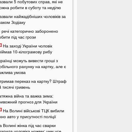
азвали 5 побутових справ, які не
ожна робити в суботу та неділю
азвали найжадібніших чоловіків за
наком Зодіаку
і речі категорично заборонено
обити під час грози
На заході України чоловік
піймав 10-кілограмову рибу
країнці можуть вивести гроші з
обільного рахунку на картку, але є
ажлива умова
тримав переказ на картку? Штраф
4 тисячі гривень
атяжна війна та важка зима:
ривожний прогноз для України
На Волині військові ТЦК вибили
ікно авто у присутності поліції
а Волині жінка під час сварки
дарила чоловіка ножем: чим усе