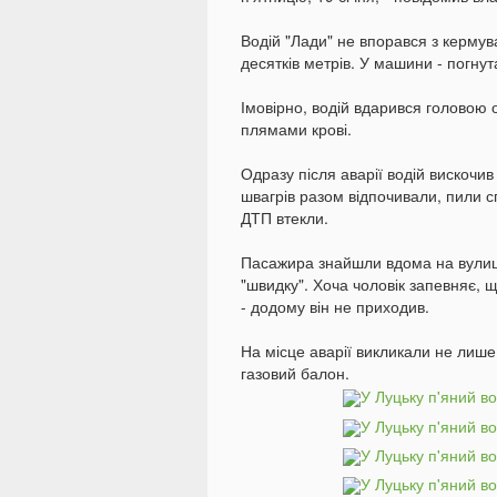
Водій "Лади" не впорався з кермува
десятків метрів. У машини - погну
Імовірно, водій вдарився головою 
плямами крові.
Одразу після аварії водій вискочив 
швагрів разом відпочивали, пили сп
ДТП втекли.
Пасажира знайшли вдома на вулиці
"швидку". Хоча чоловік запевняє, 
- додому він не приходив.
На місце аварії викликали не лише 
газовий балон.