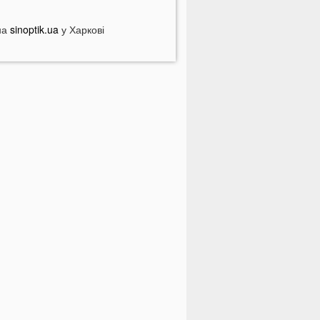
ебезпечні анонімні листи
країні загрожує дефіцит води: які
на
sinoptik.ua
у Харкові
егіони під загрозою
оловік кинув гранату в кабінет
омунальників через платіжку:
еталі
На полігоні помер відомий
итячий лікар із заходу України
олинян попереджають про
ерйозну небезпеку на трасі біля
уцька
На Волині негода наробила
иха: показали наслідки
 Луцьку зафіксували нову
номалію
На війні загинули двоє військових
 Волині
ПНЯ