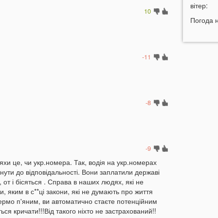
н
вітер:
10
11:45
У
Погода 
р
11:27
Ч
к
-11
д
11:06
д
10:40
В
-8
с
Л
10:15
л
-9
09:47
У
яхи це, чи укр.номера. Так, водія на укр.номерах
а
гнути до відповідальності. Вони заплатили державі
09:16
от і бісяться . Справа в наших людях, які не
з
, яким в с**ці закони, які не думають про життя
кермо п'яним, ви автоматично стаєте потенційним
06 СЕР
ься кричати!!!Від такого ніхто не застрахований!!