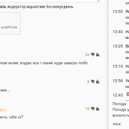
о
вила
, модератор видалятиме без попереджень.
13:55
Я
п
п
13:40
Н
м
13:25
В
п
24
м
лові може згадає все і скаже куди швагро побіг
13:10
Н
л
12:56
У
8
н
ака...
12:43
п
Погода
18
12:26
Погода 
Н
 00:53
вологість
з
ють, хіба ні?
12:07
тиск: