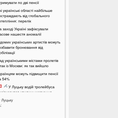
тримувати по дві пенсії
кі українські області найбільше
остраждають від глобального
отепління: перелік
а заході Україні зафіксували
асове нашестя аномалії
ідомих українських артистів можуть
озбавити бронювання від
обілізації
ад українськими містами пролетів
ітак із Москви: як так вийшло
країнцям можуть підвищити пенсії
а 54%
У Луцьку водій тролейбуса
роігнорував хвилину мовчання
у
а Волині від удару блискавки
Луцьку
:
агорілися дві споруди
Українцям масово надсилають