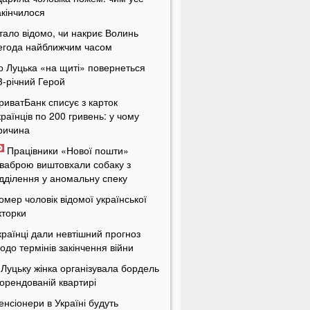
акінчилося
тало відомо, чи накриє Волинь
егода найближчим часом
о Луцька «на щиті» повернеться
3-річний Герой
риватБанк списує з карток
країнців по 200 гривень: у чому
ричина
Працівники «Нової пошти»
ваброю виштовхали собаку з
ідділення у аномальну спеку
омер чоловік відомої української
кторки
країнці дали невтішний прогноз
одо термінів закінчення війни
 Луцьку жінка організувала бордель
 орендованій квартирі
енсіонери в Україні будуть