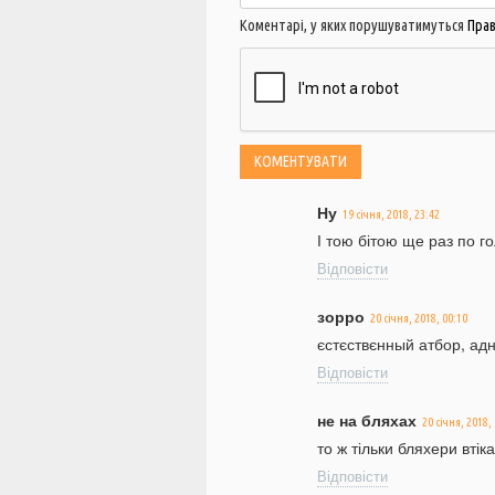
Коментарі, у яких порушуватимуться
Пра
Ну
19 січня, 2018, 23:42
І тою бітою ще раз по го
Відповісти
зорро
20 січня, 2018, 00:10
єстєствєнный атбор, адн
Відповісти
не на бляхах
20 січня, 2018,
то ж тільки бляхери втіка
Відповісти