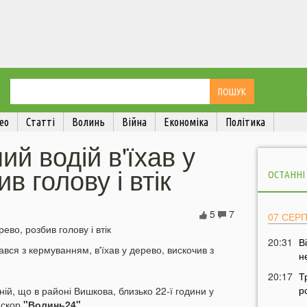
ео
Статті
Волинь
Війна
Економіка
Політика
ий водій в'їхав у
в голову і втік
ОСТАННІ
5
7
07 СЕР
20:31
В
вся з кермуванням, в'їхав у дерево, вискочив з
н
20:17
Т
р
ій, що в районі Вишкова, близько 22-ї години у
ласкор
"Волинь24"
.