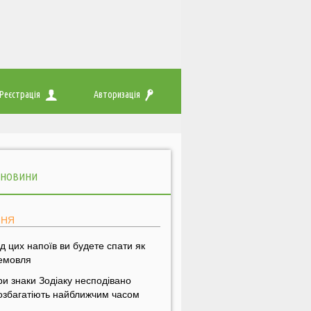
Реєстрація
Авторизація
 НОВИНИ
ПНЯ
ід цих напоїв ви будете спати як
емовля
ри знаки Зодіаку несподівано
озбагатіють найближчим часом