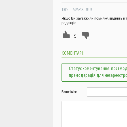
,
ТЕГИ:
АВАРІЯ
ДТП
Якщо Ви зауважили помилку, виділіть її 
редакцію
5
КОМЕНТАРІ:
Статус коментування: постмод
премодерація для незареєстр
Ваше ім'я: