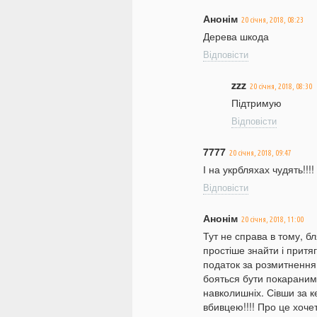
Анонім
20 січня, 2018, 08:23
Дерева шкода
Відповісти
zzz
20 січня, 2018, 08:30
Підтримую
Відповісти
7777
20 січня, 2018, 09:47
І на укрбляхах чудять!!!!
Відповісти
Анонім
20 січня, 2018, 11:00
Тут не справа в тому, бл
простіше знайти і притя
податок за розмитнення, 
бояться бути покараними
навколишніх. Сівши за 
вбивцею!!!! Про це хочет