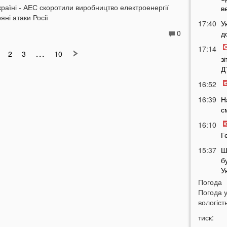
країні - АЕС скоротили виробництво електроенергії
в
яні атаки Росії
17:40
У
0
д
17:14
…
2
3
10
з
Д
16:52
16:39
Н
с
16:10
Г
15:37
Ш
б
У
Погода
15:09
Погода 
в
вологість
14:38
Н
тиск:
Т