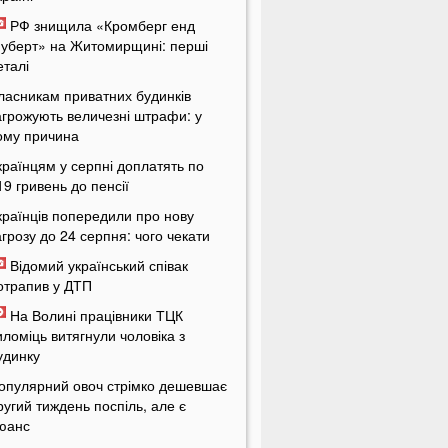
РФ знищила «Кромберг енд
уберт» на Житомирщині: перші
еталі
ласникам приватних будинків
агрожують величезні штрафи: у
ому причина
країнцям у серпні доплатять по
19 гривень до пенсії
країнців попередили про нову
агрозу до 24 серпня: чого чекати
Відомий український співак
отрапив у ДТП
На Волині працівники ТЦК
иломіць витягнули чоловіка з
удинку
опулярний овоч стрімко дешевшає
ругий тиждень поспіль, але є
юанс