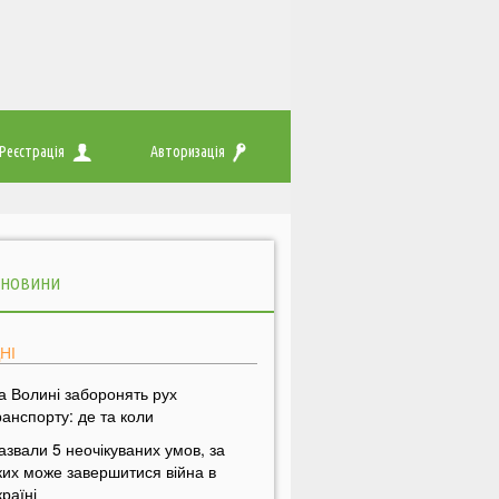
Реєстрація
Авторизація
 НОВИНИ
НІ
а Волині заборонять рух
ранспорту: де та коли
азвали 5 неочікуваних умов, за
ких може завершитися війна в
країні