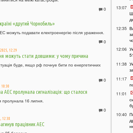
13:07
0
Ш
д
Україні «другий Чорнобиль»
12:35
В
АЕС можуть подавати електроенергію після ураження.
з
ч
0
12:06
У
2025, 12:29
5
я можуть стати довшими: у чому причина
11:38
У
туація буде, якщо рф почнуе бити по енергетичних
з
11:17
0
п
 10:30
на АЕС пролунала сигналізація: що сталося
11:01
с
я пролунала 16 липня.
б
0
10:40
П
, 12:38
д
загинув працівник АЕС
н