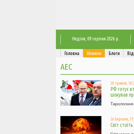
Неділя
, 09 серпня 2026 р.
Головна
Новини
Блоги
Від
АЕС
28 травня, 18:
РФ готує вт
шокував п
Тарологиня 
26 березня, 17
Світ стоїть
Світ може о