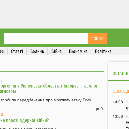
ео
Статті
Волинь
Війна
Економіка
Політика
ОСТАННІ
32
оргення у Рівненську область з Білорусі: таролог
рогнозом
СЬОГОД
зробила передбачення про можливу атаку Росії.
14:08
Н
т
0
:58
13:36
Н
 на порозі ядерної війни?
я
У
пинитися на межі катастрофи.