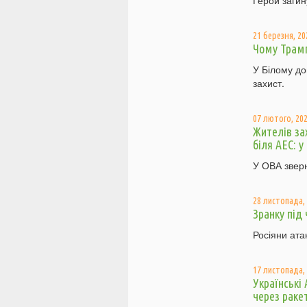
Герой загин
21 березня, 20
Чому Трамп
У Білому до
захист.
07 лютого, 202
Жителів за
біля АЕС: у
У ОВА зверн
28 листопада, 
Зранку під 
Росіяни ата
17 листопада, 
Українські
через раке