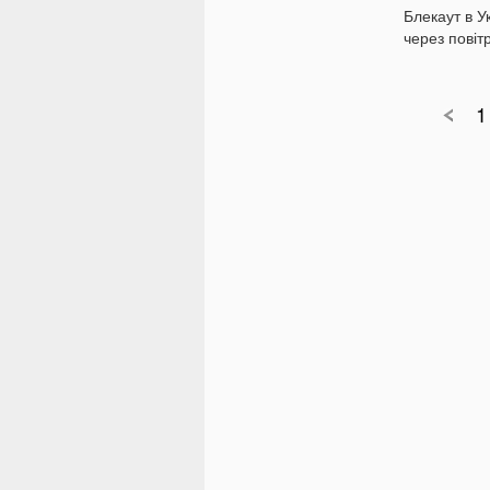
Блекаут в У
через повітр
1