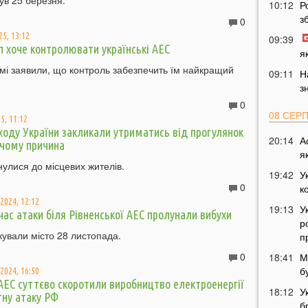
ув 25 березня.
10:12
Р
з
0
25, 13:12
09:39
 хоче контролювати українські АЕС
я
мі заявили, що контроль забезпечить їм найкращий
09:11
Н
з
0
08 СЕР
5, 11:12
ходу України закликали утриматись від прогулянок
20:14
А
 чому причина
я
улися до місцевих жителів.
19:42
У
0
к
2024, 12:12
19:13
У
час атаки біля Рівненської АЕС пролунали вибухи
р
кували місто 28 листопада.
п
0
18:41
М
б
2024, 16:50
 АЕС суттєво скоротили виробництво електроенергії
18:12
У
тну атаку РФ
б