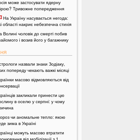
осія може застосувати ядерну
брою? Тривожне попередження
На Україну насувається негода:
кі області накриє небезпечна стихія
а Волині чоловік до смерті побив
найомого і возив його у багажнику
ПНЯ
стрологи назвали знаки Зодіаку,
ких попереду чекають важкі місяці
країнки масово відмовляються від
онсервації
країнців закликали принести цю
ослину в оселю у серпні: у чому
ричина
ороз чи аномальне тепло: якою
уде зима в Україні
країнці можуть масово втратити
ронювання від мобілізації з 1