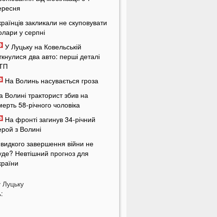
ересня
країнців закликали не скуповувати
олари у серпні
У Луцьку на Ковельській
іткнулися два авто: перші деталі
ТП
На Волинь насувається гроза
а Волині тракторист збив на
мерть 58-річного чоловіка
На фронті загинув 34-річний
ерой з Волині
видкого завершення війни не
уде? Невтішний прогноз для
країни
У Львові 18-річний волинянин
у
Луцьку
дарив ножем хлопця під час сварки
:
а Волині чоловік побив працівника
ЦК під час перевірки документів