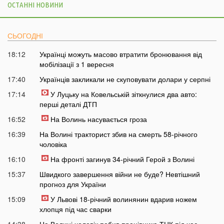
ОСТАННІ НОВИНИ
СЬОГОДНІ
18:12
Українці можуть масово втратити бронювання від
мобілізації з 1 вересня
17:40
Українців закликали не скуповувати долари у серпні
17:14
У Луцьку на Ковельській зіткнулися два авто:
перші деталі ДТП
16:52
На Волинь насувається гроза
16:39
На Волині тракторист збив на смерть 58-річного
чоловіка
16:10
На фронті загинув 34-річний Герой з Волині
15:37
Швидкого завершення війни не буде? Невтішний
прогноз для України
15:09
У Львові 18-річний волинянин вдарив ножем
хлопця під час сварки