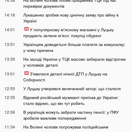
14:38
На Волині чоловік побив працівника ТЦК під час
перевірки документів
14:16
Лукашенко зробив нову цинічну заяву про війну в
Україні
14:01
У популярному м'ясному магазині у Луцьку
продають зелене м'ясо: покупці обурені
13:51
Українцям доведеться більше платити за комуналку:
у чому причина
13:30
На заході України у ТЦК масово забирали відстрочки
у чоловіків: деталі
13:01
Зʼявилися деталі нічної ДТП у Луцьку на
Соборності
12:55
У Луцьку утворився величезний затор: що сталося
12:35
Відомий російський музикант приїхав до України:
стало відомо, що він тут робить
12:06
В українців можуть забрати частину пенсії: у ПФУ
зробили важливе попередження
11:34
На Волині чоловік погрожував поліцейським