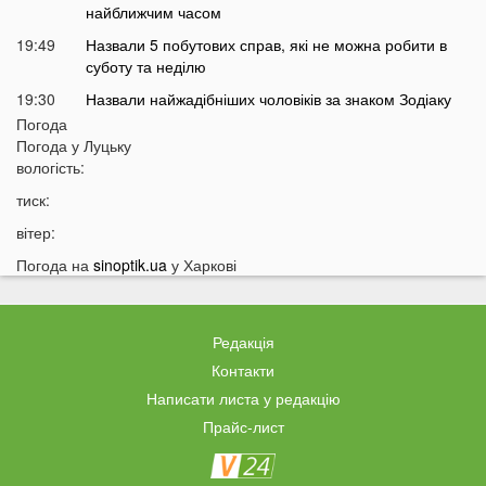
найближчим часом
19:49
Назвали 5 побутових справ, які не можна робити в
суботу та неділю
19:30
Назвали найжадібніших чоловіків за знаком Зодіаку
Погода
19:15
Ці речі категорично заборонено робити під час грози
Погода у
Луцьку
18:52
На заході України чоловік впіймав 10-кілограмову
вологість:
рибу
тиск:
18:28
Українці можуть вивести гроші з мобільного рахунку
вітер:
на картку, але є важлива умова
Погода на
sinoptik.ua
у Харкові
18:12
Отримав переказ на картку? Штраф 34 тисячі
гривень
17:53
Затяжна війна та важка зима: тривожний прогноз для
Редакція
України
Контакти
17:36
На Волині військові ТЦК вибили вікно авто у
Написати листа у редакцію
присутності поліції
Прайс-лист
17:11
На Волині жінка під час сварки вдарила чоловіка
ножем: чим усе закінчилося