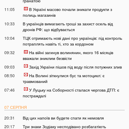
гранатою
11:05
В Україні масово почали зникати продукти з
полиць магазинів
10:33
В українців вимагають гроші за захист осель від
дронів РФ: що відбувається
10:04
ТЦК отримають нові дані про українців: під контроль
потраплять навіть ті, хто за кордоном
09:32
На війні загинув волинянин, якого 16 місяців
вважали зниклим безвісти
09:03
Захід України пішов під воду після потужних злив
08:50
На Волині зіткнулися бус та мотоцикл: є
травмований
07:46
У Луцьку на Соборності сталася чергова ДТП: є
постраждалі
07 СЕРПНЯ
20:31
Від цих напоїв ви будете спати як немовля
20:17
Три знаки Зодіаку несподівано розбагатіють