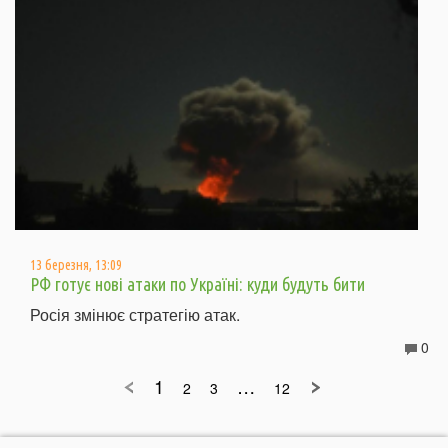
13 березня, 13:09
РФ готує нові атаки по Україні: куди будуть бити
Росія змінює стратегію атак.
0
1
…
2
3
12