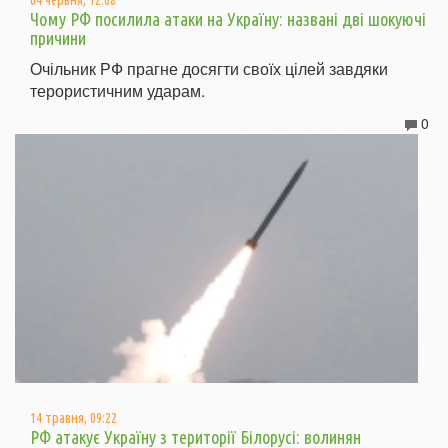
04 червня, 12:08
Чому РФ посилила атаки на Україну: названі дві шокуючі
причини
Очільник РФ прагне досягти своїх цілей завдяки
терористичним ударам.
0
14 травня, 09:22
РФ атакує Україну з території Білорусі: волинян