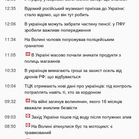
12:35
Відомий російський музикант приїхав до України:
стало відомо, що він тут робить
12:06
В українців можуть забрати частину пенсії: у ПФУ
зробили важливе попередження
11:34
На Волині чоловік погрожував поліцейським
гранатою
11:05
В Україні масово почали зникати продукти з
полиць магазинів
10:33
В українців вимагають гроші за захист осель від
дронів РФ: що відбувається
10:04
ТЦК отримають нові дані про українців: під контроль
потраплять навіть ті, хто за кордоном
09:32
На війні загинув волинянин, якого 16 місяців
вважали зниклим безвісти
09:03
Захід України пішов під воду після потужних злив
08:50
На Волині зіткнулися бус та мотоцикл: є
травмований