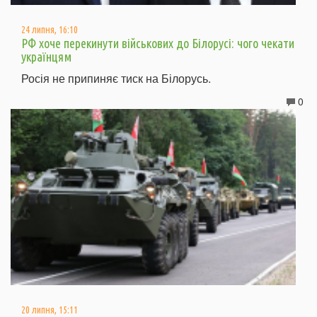
24 липня, 16:10
РФ хоче перекинути військових до Білорусі: чого чекати
українцям
Росія не припиняє тиск на Білорусь.
0
20 липня, 15:11