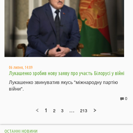
06 липня, 14:09
Лукашенко зробив нову заяву про участь Білорусі у війні
Лукашенко звинуватив якусь "міжнародну партію
війни".
0
1
…
2
3
213
ОСТАННІ НОВИНИ