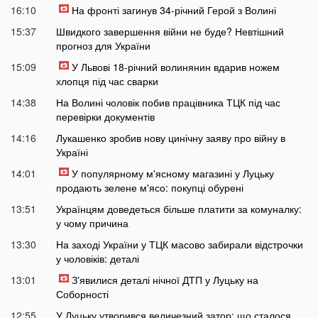
16:10
На фронті загинув 34-річний Герой з Волині
15:37
Швидкого завершення війни не буде? Невтішний
прогноз для України
15:09
У Львові 18-річний волинянин вдарив ножем
хлопця під час сварки
14:38
На Волині чоловік побив працівника ТЦК під час
перевірки документів
14:16
Лукашенко зробив нову цинічну заяву про війну в
Україні
14:01
У популярному м'ясному магазині у Луцьку
продають зелене м'ясо: покупці обурені
13:51
Українцям доведеться більше платити за комуналку:
у чому причина
13:30
На заході України у ТЦК масово забирали відстрочки
у чоловіків: деталі
13:01
Зʼявилися деталі нічної ДТП у Луцьку на
Соборності
12:55
У Луцьку утворився величезний затор: що сталося