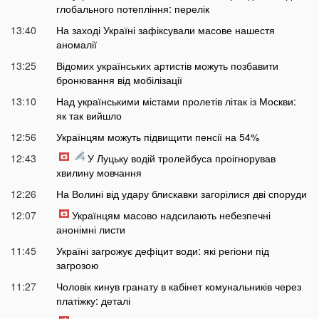
глобального потепління: перелік
13:40
На заході Україні зафіксували масове нашестя
аномалії
13:25
Відомих українських артистів можуть позбавити
бронювання від мобілізації
13:10
Над українськими містами пролетів літак із Москви:
як так вийшло
12:56
Українцям можуть підвищити пенсії на 54%
12:43
У Луцьку водій тролейбуса проігнорував
хвилину мовчання
12:26
На Волині від удару блискавки загорілися дві споруди
12:07
Українцям масово надсилають небезпечні
анонімні листи
11:45
Україні загрожує дефіцит води: які регіони під
загрозою
11:27
Чоловік кинув гранату в кабінет комунальників через
платіжку: деталі