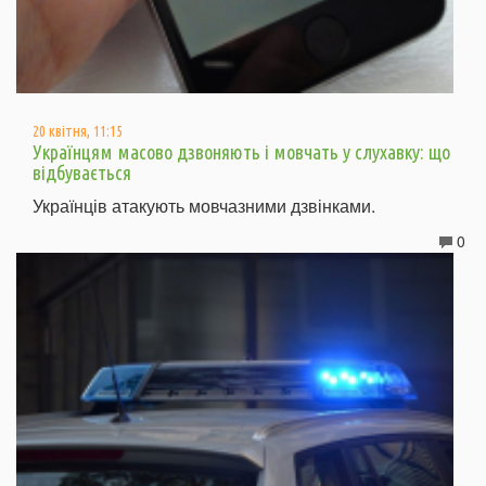
20 квітня, 11:15
Українцям масово дзвоняють і мовчать у слухавку: що
відбувається
Українців атакують мовчазними дзвінками.
0