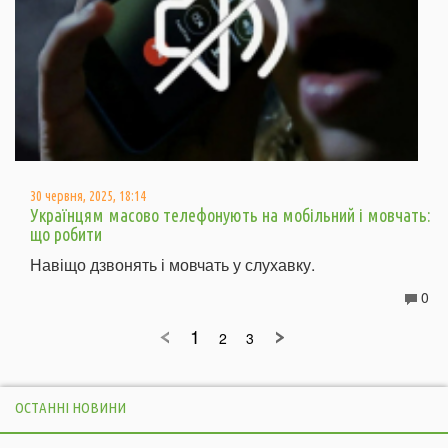
30 червня, 2025, 18:14
Українцям масово телефонують на мобільний і мовчать:
що робити
Навіщо дзвонять і мовчать у слухавку.
0
1
2
3
ОСТАННІ НОВИНИ