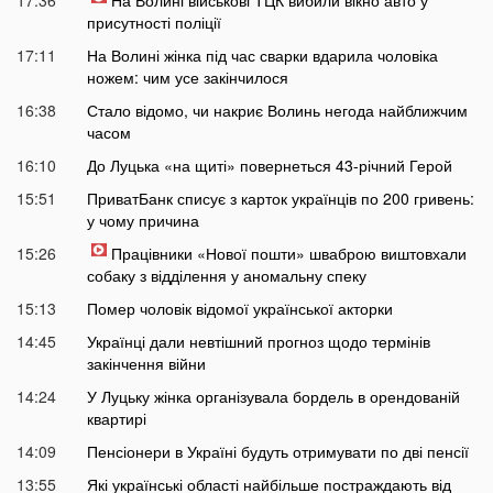
17:36
На Волині військові ТЦК вибили вікно авто у
присутності поліції
17:11
На Волині жінка під час сварки вдарила чоловіка
ножем: чим усе закінчилося
16:38
Стало відомо, чи накриє Волинь негода найближчим
часом
16:10
До Луцька «на щиті» повернеться 43-річний Герой
15:51
ПриватБанк списує з карток українців по 200 гривень:
у чому причина
15:26
Працівники «Нової пошти» шваброю виштовхали
собаку з відділення у аномальну спеку
15:13
Помер чоловік відомої української акторки
14:45
Українці дали невтішний прогноз щодо термінів
закінчення війни
14:24
У Луцьку жінка організувала бордель в орендованій
квартирі
14:09
Пенсіонери в Україні будуть отримувати по дві пенсії
13:55
Які українські області найбільше постраждають від