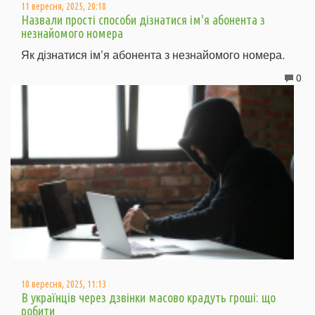
11 вересня, 2025, 20:18
Назвали прості способи дізнатися ім'я абонента з
незнайомого номера
Як дізнатися ім’я абонента з незнайомого номера.
0
10 вересня, 2025, 11:13
В українців через дзвінки масово крадуть гроші: що
робити