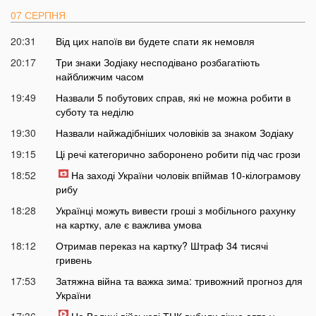
07 СЕРПНЯ
20:31
Від цих напоїв ви будете спати як немовля
20:17
Три знаки Зодіаку несподівано розбагатіють
найближчим часом
19:49
Назвали 5 побутових справ, які не можна робити в
суботу та неділю
19:30
Назвали найжадібніших чоловіків за знаком Зодіаку
19:15
Ці речі категорично заборонено робити під час грози
18:52
На заході України чоловік впіймав 10-кілограмову
рибу
18:28
Українці можуть вивести гроші з мобільного рахунку
на картку, але є важлива умова
18:12
Отримав переказ на картку? Штраф 34 тисячі
гривень
17:53
Затяжна війна та важка зима: тривожний прогноз для
України