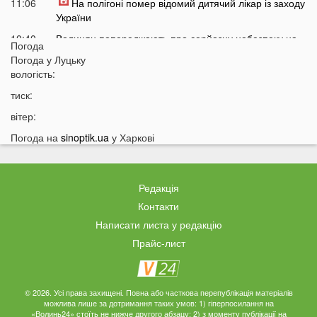
11:06
На полігоні помер відомий дитячий лікар із заходу
України
10:40
Волинян попереджають про серйозну небезпеку на
Погода
трасі біля Луцька
Погода у
Луцьку
10:15
вологість:
На Волині негода наробила лиха: показали
наслідки
тиск:
09:47
У Луцьку зафіксували нову аномалію
вітер:
09:16
На війні загинули двоє військових з Волині
Погода на
sinoptik.ua
у Харкові
06 СЕРПНЯ
21:44
На Луцьк насувається гроза
Редакція
21:06
Біля Луцька негода наробила біди: волиняни
Контакти
публікують наслідки у мережі
Написати листа у редакцію
20:16
Астрологи назвали знаки Зодіаку, для яких серпень
Прайс-лист
стане найгіршим місяцем року
19:44
Врожай під загрозою: як врятувати город від
аномальної спеки
© 2026. Усі права захищені. Повна або часткова перепублікація матеріалів
можлива лише за дотримання таких умов: 1) гіперпосилання на
19:15
Українців закликали зробити запаси цих товарів:
«Волинь24» стоїть не нижче другого абзацу; 2) з моменту публікації на