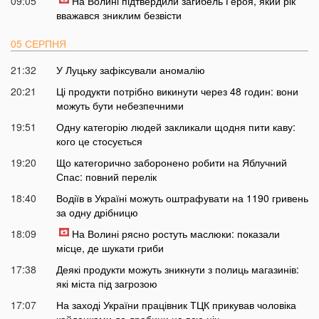
09:05
На Волині підтвердили загибель Героя, який рік
вважався зниклим безвісти
05 СЕРПНЯ
21:32
У Луцьку зафіксували аномалію
20:21
Ці продукти потрібно викинути через 48 годин: вони
можуть бути небезпечними
19:51
Одну категорію людей закликали щодня пити каву:
кого це стосується
19:20
Що категорично заборонено робити на Яблучний
Спас: повний перелік
18:40
Водіїв в Україні можуть оштрафувати на 1190 гривень
за одну дрібницю
18:09
На Волині рясно ростуть маслюки: показали
місце, де шукати гриби
17:38
Деякі продукти можуть зникнути з полиць магазинів:
які міста під загрозою
17:07
На заході України працівник ТЦК прикував чоловіка