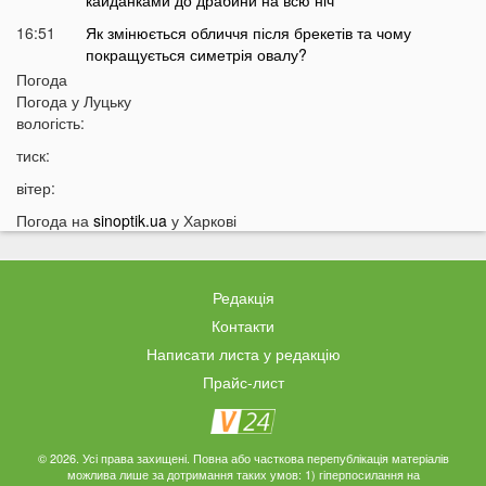
кайданками до драбини на всю ніч
16:51
Як змінюється обличчя після брекетів та чому
покращується симетрія овалу?
Погода
16:36
Астролог назвав подію, після якої закінчиться війна в
Погода у
Луцьку
Україні
вологість:
16:05
Аномальна спека у Луцьку: термометр показав
тиск:
+50 градусів
вітер:
15:53
Коли в Україну прийде похолодання: назвали точну
дату
Погода на
sinoptik.ua
у Харкові
15:35
«Можна просто вмерти»: українці масово скаржаться
на «Укрзалізницю»
Редакція
15:14
На Світязі водій не пропустив людей з дітьми на
пішохідному переході: спалахнув новий скандал
Контакти
Написати листа у редакцію
14:46
Росія готує новий масований удар: які області під
загрозою
Прайс-лист
14:30
Відома тарологиня зробила тривожне передбачення
про війну в Україні
© 2026. Усі права захищені. Повна або часткова перепублікація матеріалів
14:15
«Не зупинився перед кортежем»: на Волині
можлива лише за дотримання таких умов: 1) гіперпосилання на