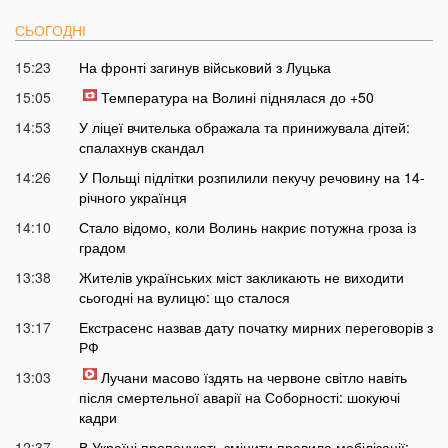
СЬОГОДНІ
15:23
На фронті загинув військовий з Луцька
15:05
Температура на Волині піднялася до +50
14:53
У ліцеї вчителька ображала та принижувала дітей:
спалахнув скандал
14:26
У Польщі підлітки розпилили пекучу речовину на 14-
річного українця
14:10
Стало відомо, коли Волинь накриє потужна гроза із
градом
13:38
Жителів українських міст закликають не виходити
сьогодні на вулицю: що сталося
13:17
Екстрасенс назвав дату початку мирних переговорів з
РФ
13:03
Лучани масово їздять на червоне світло навіть
після смертельної аварії на Соборності: шокуючі
кадри
12:37
В Україні пропонують змінити правила мобілізації: