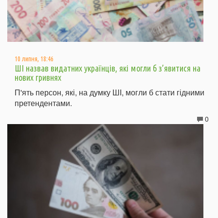
10 липня, 18:46
ШІ назвав видатних українців, які могли б з’явитися на
нових гривнях
П'ять персон, які, на думку ШІ, могли б стати гідними
претендентами.
0