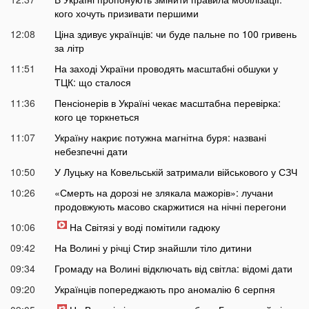
кого хочуть призивати першими
12:08
Ціна здивує українців: чи буде пальне по 100 гривень
за літр
11:51
На заході України проводять масштабні обшуки у
ТЦК: що сталося
11:36
Пенсіонерів в Україні чекає масштабна перевірка:
кого це торкнеться
11:07
Україну накриє потужна магнітна буря: названі
небезпечні дати
10:50
У Луцьку на Ковельській затримали військового у СЗЧ
10:26
«Смерть на дорозі не злякала мажорів»: лучани
продовжують масово скаржитися на нічні перегони
10:06
На Світязі у воді помітили гадюку
09:42
На Волині у річці Стир знайшли тіло дитини
09:34
Громаду на Волині відключать від світла: відомі дати
09:20
Українців попереджають про аномалію 6 серпня