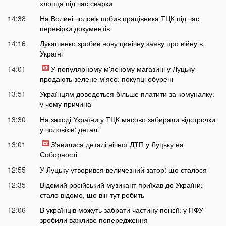
хлопця під час сварки
14:38
На Волині чоловік побив працівника ТЦК під час
перевірки документів
14:16
Лукашенко зробив нову цинічну заяву про війну в
Україні
14:01
У популярному м'ясному магазині у Луцьку
продають зелене м'ясо: покупці обурені
13:51
Українцям доведеться більше платити за комуналку:
у чому причина
13:30
На заході України у ТЦК масово забирали відстрочки
у чоловіків: деталі
13:01
Зʼявилися деталі нічної ДТП у Луцьку на
Соборності
12:55
У Луцьку утворився величезний затор: що сталося
12:35
Відомий російський музикант приїхав до України:
стало відомо, що він тут робить
12:06
В українців можуть забрати частину пенсії: у ПФУ
зробили важливе попередження