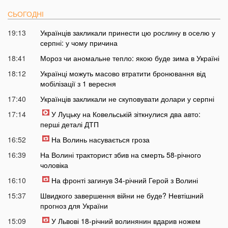
СЬОГОДНІ
19:13
Українців закликали принести цю рослину в оселю у
серпні: у чому причина
18:41
Мороз чи аномальне тепло: якою буде зима в Україні
18:12
Українці можуть масово втратити бронювання від
мобілізації з 1 вересня
17:40
Українців закликали не скуповувати долари у серпні
17:14
У Луцьку на Ковельській зіткнулися два авто:
перші деталі ДТП
16:52
На Волинь насувається гроза
16:39
На Волині тракторист збив на смерть 58-річного
чоловіка
16:10
На фронті загинув 34-річний Герой з Волині
15:37
Швидкого завершення війни не буде? Невтішний
прогноз для України
15:09
У Львові 18-річний волинянин вдарив ножем