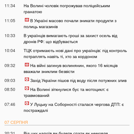
11:34
На Волині чоловік погрожував поліцейським
гранатою
11:05
В Україні масово почали зникати продукти з
полиць магазинів
10:33
В українців вимагають гроші за захист осель від
дронів РФ: що відбувається
10:04
ТЦК отримають нові дані про українців: під контроль
потраплять навіть ті, хто за кордоном
09:32
На війні загинув волинянин, якого 16 місяців
вважали зниклим безвісти
09:03
Захід України пішов під воду після потужних злив
08:50
На Волині зіткнулися бус та мотоцикл: є
травмований
07:46
У Луцьку на Соборності сталася чергова ДТП: є
постраждалі
07 СЕРПНЯ
20:31
Від цих напоїв ви будете спати як немовля