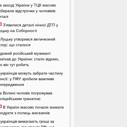
а заході України у ТЦК масово
абирали відстрочки у чоловіків:
еталі
Зʼявилися деталі нічної ДТП у
уцьку на Соборності
 Луцьку утворився величезний
атор: що сталося
ідомий російський музикант
риїхав до України: стало відомо,
о він тут робить
 українців можуть забрати частину
енсії: у ПФУ зробили важливе
опередження
а Волині чоловік погрожував
оліцейським гранатою
В Україні масово почали зникати
родукти з полиць магазинів
 українців вимагають гроші за
ахист осель від дронів РФ: що