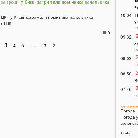
 за гроші: у Києві затримали помічника начальника
в
10:04
Т
ТЦК - у Києві затримали помічника начальника
у
го ТЦК
н
0
09:32
я
3
…
4
5
23
б
09:03
п
08:50
м
07:46
ч
07 СЕР
Погода
Погода 
20:31
В
вологість
н
тиск:
20:17
Т