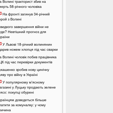
а Волині тракторист збив на
мерть 58-річного чоловіка
На фронті загинув 34-річний
ерой з Волині
видкого завершення війни не
уде? Невтішний прогноз для
країни
У Львові 18-річний волинянин
дарив ножем хлопця під час сварки
а Волині чоловік побив працівника
ЦК під час перевірки документів
укашенко зробив нову цинічну
аяву про війну в Україні
У популярному м'ясному
агазині у Луцьку продають зелене
'ясо: покупці обурені
країнцям доведеться більше
латити за комуналку: у чому
ричина