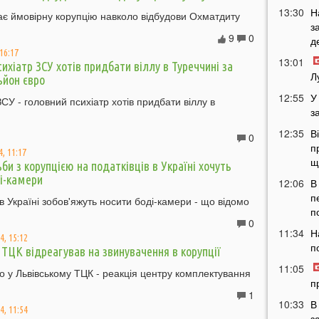
13:30
Н
є ймовірну корупцію навколо відбудови Охматдиту
з
9
0
д
 16:17
13:01
ихіатр ЗСУ хотів придбати віллу в Туреччині за
Л
йон євро
12:55
У
ЗСУ - головний психіатр хотів придбати віллу в
з
12:35
В
0
п
, 11:17
щ
би з корупцією на податківців в Україні хочуть
і-камери
12:06
В
п
 в Україні зобов'яжуть носити боді-камери - що відомо
п
0
11:34
Н
4, 15:12
п
 ТЦК відреагував на звинувачення в корупції
11:05
 у Львівському ТЦК - реакція центру комплектування
п
1
10:33
В
4, 11:54
з