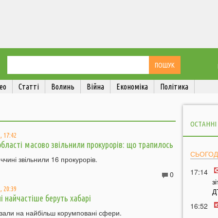
ео
Статті
Волинь
Війна
Економіка
Політика
ОСТАННІ
, 17:42
 області масово звільнили прокурорів: що трапилось
СЬОГОД
чині звільнили 16 прокурорів.
17:14
0
з
, 20:39
Д
і найчастіше беруть хабарі
16:52
азали на найбільш корумповані сфери.