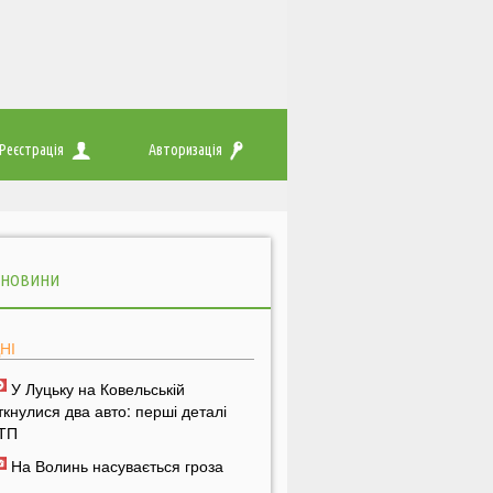
Реєстрація
Авторизація
 НОВИНИ
НІ
У Луцьку на Ковельській
іткнулися два авто: перші деталі
ТП
На Волинь насувається гроза