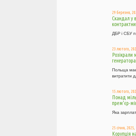
29 березня, 20
Скандал у 
контрактни
ДБР і СБУ п
23 лютого, 202
Розікрали 
генератора
Польща має 
витратити д
15 лютого, 202
Понад міль
прем'єр-мі
Яка зарплат
25 січня, 2025,
Корупція н