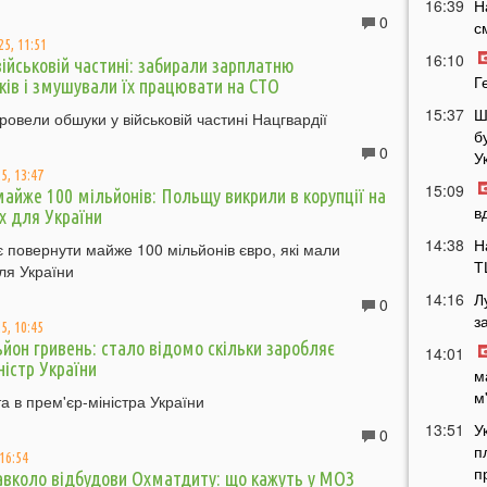
16:39
Н
0
с
25, 11:51
16:10
військовій частині: забирали зарплатню
Г
ків і змушували їх працювати на СТО
15:37
Ш
ровели обшуки у військовій частині Нацгвардії
б
0
У
5, 13:47
15:09
майже 100 мільйонів: Польщу викрили в корупції на
в
х для України
14:38
Н
повернути майже 100 мільйонів євро, які мали
Т
ля України
14:16
Л
0
з
5, 10:45
йон гривень: стало відомо скільки заробляє
14:01
ністр України
м
м
а в прем'єр-міністра України
13:51
У
0
п
 16:54
п
авколо відбудови Охматдиту: що кажуть у МОЗ