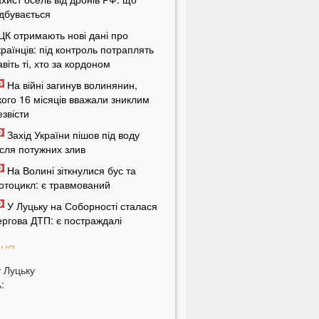
ідбувається
ЦК отримають нові дані про
країнців: під контроль потраплять
авіть ті, хто за кордоном
На війні загинув волинянин,
кого 16 місяців вважали зниклим
езвісти
Захід України пішов під воду
ісля потужних злив
На Волині зіткнулися бус та
отоцикл: є травмований
У Луцьку на Соборності сталася
ергова ДТП: є постраждалі
ПНЯ
у
Луцьку
ід цих напоїв ви будете спати як
:
емовля
ри знаки Зодіаку несподівано