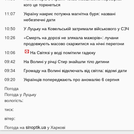
кого це торкнеться
11:07
Україну накриє потужна магнітна буря: названі
небезпечні дати
10:50
У Луцьку на Ковельській затримали військового у СЗЧ
10:26
«Смерть на дорозі не злякала мажорів»: лучани
продовжують масово скаржитися на нічні перегони
10:06
На Світязі у воді помітили гадюку
09:42
На Волині у річці Стир знайшли тіло дитини
09:34
Громаду на Волині відключать від світла: відомі дати
09:20
Українців попереджають про аномалію 6 серпня
09:05
Погода
На Волині підтвердили загибель Героя, який рік
Погода у
Луцьку
вважався зниклим безвісти
вологість:
05 СЕРПНЯ
тиск:
21:32
У Луцьку зафіксували аномалію
вітер:
20:21
Ці продукти потрібно викинути через 48 годин: вони
Погода на
sinoptik.ua
у Харкові
можуть бути небезпечними