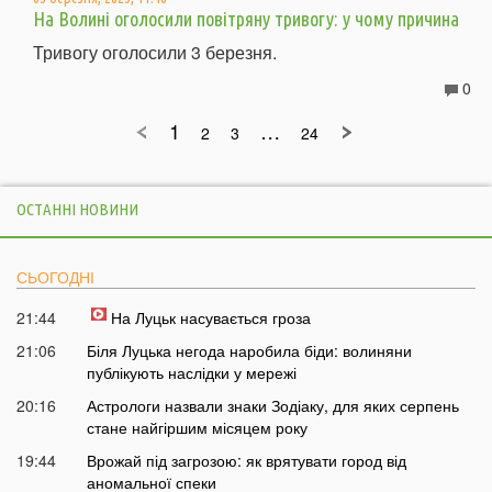
На Волині оголосили повітряну тривогу: у чому причина
Тривогу оголосили 3 березня.
0
1
…
2
3
24
ОСТАННІ НОВИНИ
СЬОГОДНІ
21:44
На Луцьк насувається гроза
21:06
Біля Луцька негода наробила біди: волиняни
публікують наслідки у мережі
20:16
Астрологи назвали знаки Зодіаку, для яких серпень
стане найгіршим місяцем року
19:44
Врожай під загрозою: як врятувати город від
аномальної спеки