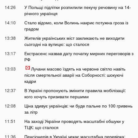
14:26
У Польщі підлітки розпилили пекучу речовину на 14-
річного українця
14:10
Стало відомо, коли Волинь накриє потужна гроза із
градом
13:38
Жителів українських міст закликають не виходити
сьогодні на вулицю: що сталося
13:17
Екстрасенс назвав дату початку мирних переговорів з
РФ
13:03
Лучани масово їздять на червоне світло навіть
після смертельної аварії на Соборності: шокуючі
кадри
12:37
В Україні пропонують змінити правила мобілізації:
кого хочуть призивати першими
12:08
Ціна здивує українців: чи буде пальне по 100 гривень
за літр
11:51
На заході України проводять масштабні обшуки у
ТЦК: що сталося
11:36
Пенсіонерів в Україні чекає масштабна перевірка: