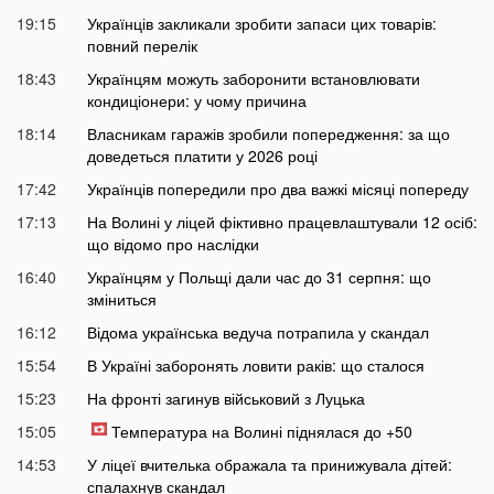
19:15
Українців закликали зробити запаси цих товарів:
повний перелік
18:43
Українцям можуть заборонити встановлювати
кондиціонери: у чому причина
18:14
Власникам гаражів зробили попередження: за що
доведеться платити у 2026 році
17:42
Українців попередили про два важкі місяці попереду
17:13
На Волині у ліцей фіктивно працевлаштували 12 осіб:
що відомо про наслідки
16:40
Українцям у Польщі дали час до 31 серпня: що
зміниться
16:12
Відома українська ведуча потрапила у скандал
15:54
В Україні заборонять ловити раків: що сталося
15:23
На фронті загинув військовий з Луцька
15:05
Температура на Волині піднялася до +50
14:53
У ліцеї вчителька ображала та принижувала дітей:
спалахнув скандал