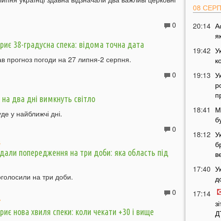
08 СЕР
0
20:14
А
я
6
криє 38-градусна спека: відома точна дата
19:42
У
в прогноз погоди на 27 липня-2 серпня.
к
0
19:13
У
р
9
п
на два дні вимкнуть світло
18:41
М
уде у найближчі дні.
б
0
18:12
У
4
б
дали попередження на три доби: яка область під
в
17:40
У
голосили на три доби.
д
0
17:14
7
з
риє нова хвиля спеки: коли чекати +30 і вище
Д