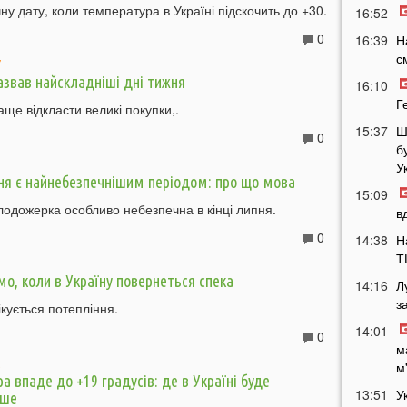
ну дату, коли температура в Україні підскочить до +30.
16:52
0
16:39
Н
с
7
азвав найскладніші дні тижня
16:10
Г
аще відкласти великі покупки,.
15:37
Ш
0
б
1
У
ня є найнебезпечнішим періодом: про що мова
15:09
одожерка особливо небезпечна в кінці липня.
в
0
14:38
Н
Т
8
мо, коли в Україну повернеться спека
14:16
Л
з
ікується потепління.
14:01
0
м
2
м
а впаде до +19 градусів: де в Україні буде
13:51
У
іше