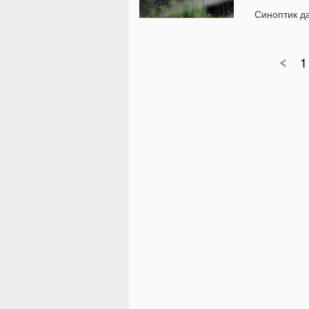
Синоптик да
1