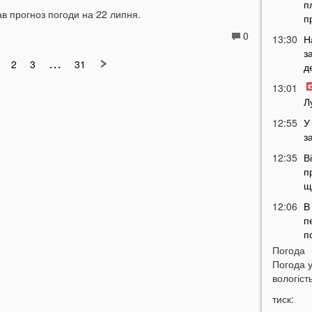
п
в прогноз погоди на 22 липня.
п
0
13:30
Н
з
…
2
3
31
д
13:01
Л
12:55
У
з
12:35
В
п
щ
12:06
В
п
п
Погода
11:34
Н
Погода 
п
вологість
11:05
тиск:
п