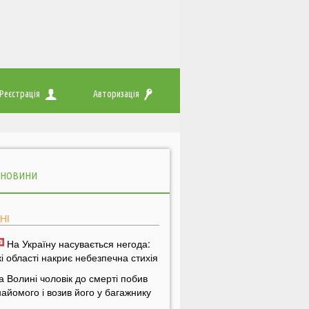
Реєстрація
Авторизація
 НОВИНИ
НІ
На Україну насувається негода:
кі області накриє небезпечна стихія
а Волині чоловік до смерті побив
найомого і возив його у багажнику