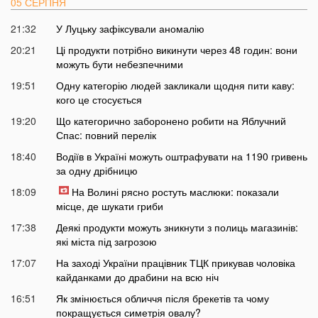
05 СЕРПНЯ
21:32
У Луцьку зафіксували аномалію
20:21
Ці продукти потрібно викинути через 48 годин: вони
можуть бути небезпечними
19:51
Одну категорію людей закликали щодня пити каву:
кого це стосується
19:20
Що категорично заборонено робити на Яблучний
Спас: повний перелік
18:40
Водіїв в Україні можуть оштрафувати на 1190 гривень
за одну дрібницю
18:09
На Волині рясно ростуть маслюки: показали
місце, де шукати гриби
17:38
Деякі продукти можуть зникнути з полиць магазинів:
які міста під загрозою
17:07
На заході України працівник ТЦК прикував чоловіка
кайданками до драбини на всю ніч
16:51
Як змінюється обличчя після брекетів та чому
покращується симетрія овалу?