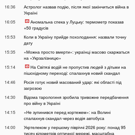
16:36
Астролог назвав подію, після якої закінчиться війна в
Україні
16:05
Аномальна спека у Луцьку: термометр показав
+50 градусів
15:53
Коли в Україну прийде похолодання: назвали точну
дату
15:35
«Можна просто вмерти»: українці масово скаржаться
на «Укрзалізницю»
15:14
На Світязі водій не пропустив людей з дітьми на
пішохідному переході: спалахнув новий скандал
14:46
Росія готує новий масований удар: які області під
загрозою
14:30
Відома тарологиня зробила тривожне передбачення
про війну в Україні
14:15
«Не зупинився перед кортежем»: на Волині
спалахнув скандал через водія автобуса
14:00
Укртелеком у першому півріччі 2026 року: понад 95
тисяч кілометрів оптичної мережі, масштабна