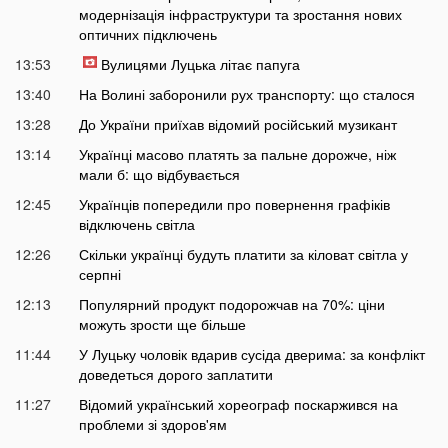
модернізація інфраструктури та зростання нових
оптичних підключень
13:53
Вулицями Луцька літає папуга
13:40
На Волині заборонили рух транспорту: що сталося
13:28
До України приїхав відомий російський музикант
13:14
Українці масово платять за пальне дорожче, ніж
мали б: що відбувається
12:45
Українців попередили про повернення графіків
відключень світла
12:26
Скільки українці будуть платити за кіловат світла у
серпні
12:13
Популярний продукт подорожчав на 70%: ціни
можуть зрости ще більше
11:44
У Луцьку чоловік вдарив сусіда дверима: за конфлікт
доведеться дорого заплатити
11:27
Відомий український хореограф поскаржився на
проблеми зі здоров'ям