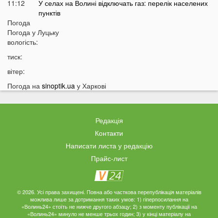
11:12
У селах на Волині відключать газ: перелік населених
пунктів
Погода
10:56
У басейні біля будинку втопилася 1-річна дитина
Погода у
Луцьку
10:43
вологість:
Українці можуть втратити відстрочку від мобілізації у
серпні
тиск:
10:25
На Волині авто злетіло з дороги: постраждали
вітер:
п’ятеро підлітків
Погода на
sinoptik.ua
у Харкові
10:11
На Волині два дні вируватиме аномалія
09:38
Українці можуть залишитися без пенсій через
важливий документ
Редакція
09:19
Вночі на Волині горіла «Єва»
Контакти
09:10
Українців закликали якнайшвидше виїжджати з
Написати листа у редакцію
великих міст
Прайс-лист
08:55
Що відомо про нічну атаку РФ по Україні
08:44
Українців закликали перебувати вдома: у чому
причина
© 2026. Усі права захищені. Повна або часткова перепублікація матеріалів
можлива лише за дотримання таких умов: 1) гіперпосилання на
«Волинь24» стоїть не нижче другого абзацу; 2) з моменту публікації на
04 СЕРПНЯ
«Волинь24» минуло не менше трьох годин; 3) у кінці матеріалу на