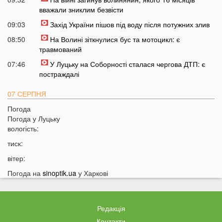
вважали зниклим безвісти
09:03
Захід України пішов під воду після потужних злив
08:50
На Волині зіткнулися бус та мотоцикл: є
травмований
07:46
У Луцьку на Соборності сталася чергова ДТП: є
постраждалі
07 СЕРПНЯ
Погода
20:31
Від цих напоїв ви будете спати як немовля
Погода у
Луцьку
20:17
Три знаки Зодіаку несподівано розбагатіють
вологість:
найближчим часом
тиск:
19:49
Назвали 5 побутових справ, які не можна робити в
вітер:
суботу та неділю
Погода на
sinoptik.ua
у Харкові
19:30
Назвали найжадібніших чоловіків за знаком Зодіаку
19:15
Ці речі категорично заборонено робити під час грози
18:52
На заході України чоловік впіймав 10-кілограмову
Редакція
рибу
Контакти