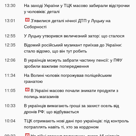
13:30
На заході України у ТЦК масово забирали відстрочки
у чоловіків: деталі
13:01
Зʼявилися деталі нічної ДТП у Луцьку на
Соборності
12:55
У Луцьку утворився величезний затор: що сталося
12:35
Відомий російський музикант приїхав до України:
стало відомо, що він тут робить
12:06
В українців можуть забрати частину пенсії: у ПФУ
зробили важливе попередження
11:34
На Волині чоловік погрожував поліцейським
гранатою
11:05
В Україні масово почали зникати продукти з
полиць магазинів
10:33
В українців вимагають гроші за захист осель від
дронів РФ: що відбувається
10:04
ТЦК отримають нові дані про українців: під контроль
потраплять навіть ті, хто за кордоном
09:32
На війні загинув волинянин, якого 16 місяців