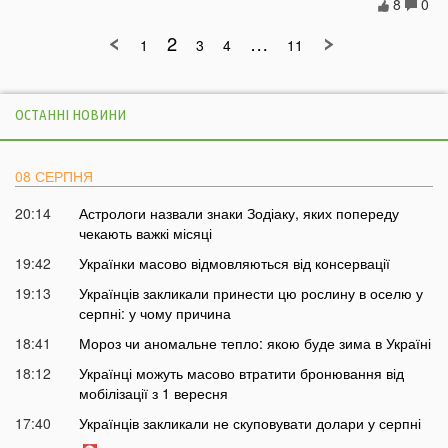
8
0
2
…
1
3
4
11
ОСТАННІ НОВИНИ
08 СЕРПНЯ
20:14
Астрологи назвали знаки Зодіаку, яких попереду
чекають важкі місяці
19:42
Українки масово відмовляються від консервації
19:13
Українців закликали принести цю рослину в оселю у
серпні: у чому причина
18:41
Мороз чи аномальне тепло: якою буде зима в Україні
18:12
Українці можуть масово втратити бронювання від
мобілізації з 1 вересня
17:40
Українців закликали не скуповувати долари у серпні