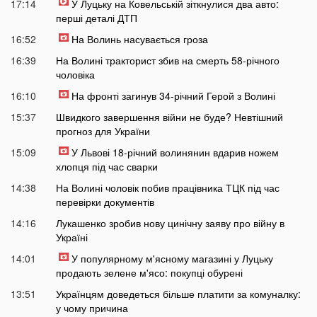
17:14
У Луцьку на Ковельській зіткнулися два авто:
перші деталі ДТП
16:52
На Волинь насувається гроза
16:39
На Волині тракторист збив на смерть 58-річного
чоловіка
16:10
На фронті загинув 34-річний Герой з Волині
15:37
Швидкого завершення війни не буде? Невтішний
прогноз для України
15:09
У Львові 18-річний волинянин вдарив ножем
хлопця під час сварки
14:38
На Волині чоловік побив працівника ТЦК під час
перевірки документів
14:16
Лукашенко зробив нову цинічну заяву про війну в
Україні
14:01
У популярному м'ясному магазині у Луцьку
продають зелене м'ясо: покупці обурені
13:51
Українцям доведеться більше платити за комуналку:
у чому причина