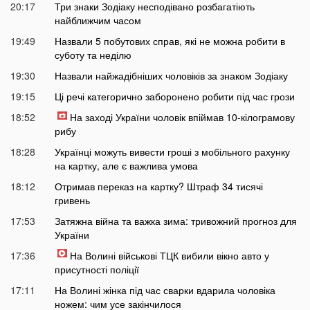
20:17
Три знаки Зодіаку несподівано розбагатіють
найближчим часом
19:49
Назвали 5 побутових справ, які не можна робити в
суботу та неділю
19:30
Назвали найжадібніших чоловіків за знаком Зодіаку
19:15
Ці речі категорично заборонено робити під час грози
18:52
На заході України чоловік впіймав 10-кілограмову
рибу
18:28
Українці можуть вивести гроші з мобільного рахунку
на картку, але є важлива умова
18:12
Отримав переказ на картку? Штраф 34 тисячі
гривень
17:53
Затяжна війна та важка зима: тривожний прогноз для
України
17:36
На Волині військові ТЦК вибили вікно авто у
присутності поліції
17:11
На Волині жінка під час сварки вдарила чоловіка
ножем: чим усе закінчилося