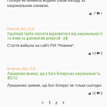
Поліція не виявила жодних ознак нападу за
національною ознакою.
-7
1
04 квітня, 2022, 12:56
Українців треба змусити відмовитися від національності
та мови за допомогою репресій - рф
Стаття вийшла на сайті РІА "Новини".
13
2
08 лютого, 2022, 17:39
Лукашенко вважає, що у Бога білоруська національність.
ФОТО
Лукашенко заявив, що Бог білорус не тільки сьогодні.
12
2
1
2