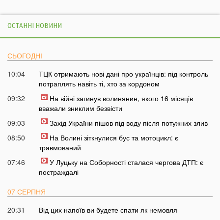
ОСТАННІ НОВИНИ
СЬОГОДНІ
10:04
ТЦК отримають нові дані про українців: під контроль
потраплять навіть ті, хто за кордоном
09:32
На війні загинув волинянин, якого 16 місяців
вважали зниклим безвісти
09:03
Захід України пішов під воду після потужних злив
08:50
На Волині зіткнулися бус та мотоцикл: є
травмований
07:46
У Луцьку на Соборності сталася чергова ДТП: є
постраждалі
07 СЕРПНЯ
20:31
Від цих напоїв ви будете спати як немовля