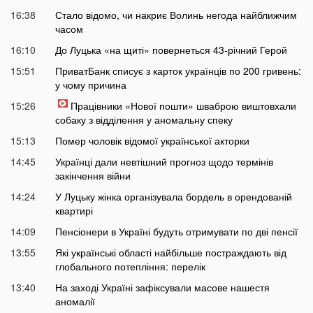
16:38
Стало відомо, чи накриє Волинь негода найближчим
часом
16:10
До Луцька «на щиті» повернеться 43-річний Герой
15:51
ПриватБанк списує з карток українців по 200 гривень:
у чому причина
15:26
Працівники «Нової пошти» шваброю виштовхали
собаку з відділення у аномальну спеку
15:13
Помер чоловік відомої української акторки
14:45
Українці дали невтішний прогноз щодо термінів
закінчення війни
14:24
У Луцьку жінка організувала бордель в орендованій
квартирі
14:09
Пенсіонери в Україні будуть отримувати по дві пенсії
13:55
Які українські області найбільше постраждають від
глобального потепління: перелік
13:40
На заході Україні зафіксували масове нашестя
аномалії