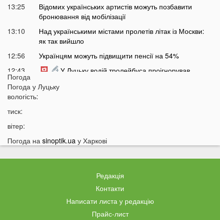
13:25
Відомих українських артистів можуть позбавити
бронювання від мобілізації
13:10
Над українськими містами пролетів літак із Москви:
як так вийшло
12:56
Українцям можуть підвищити пенсії на 54%
12:43
У Луцьку водій тролейбуса проігнорував
Погода
хвилину мовчання
Погода у
Луцьку
12:26
На Волині від удару блискавки загорілися дві споруди
вологість:
12:07
Українцям масово надсилають небезпечні
тиск:
анонімні листи
вітер:
11:45
Україні загрожує дефіцит води: які регіони під
Погода на
sinoptik.ua
у Харкові
загрозою
11:27
Чоловік кинув гранату в кабінет комунальників через
платіжку: деталі
Редакція
11:06
На полігоні помер відомий дитячий лікар із заходу
Контакти
України
Написати листа у редакцію
10:40
Волинян попереджають про серйозну небезпеку на
Прайс-лист
трасі біля Луцька