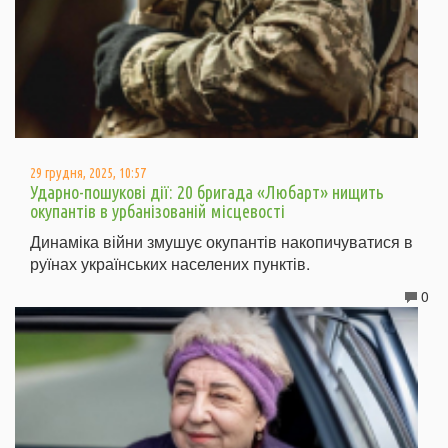
29 грудня, 2025, 10:57
Ударно-пошукові дії: 20 бригада «Любарт» нищить
окупантів в урбанізованій місцевості
Динаміка війни змушує окупантів накопичуватися в
руїнах українських населених пунктів.
0