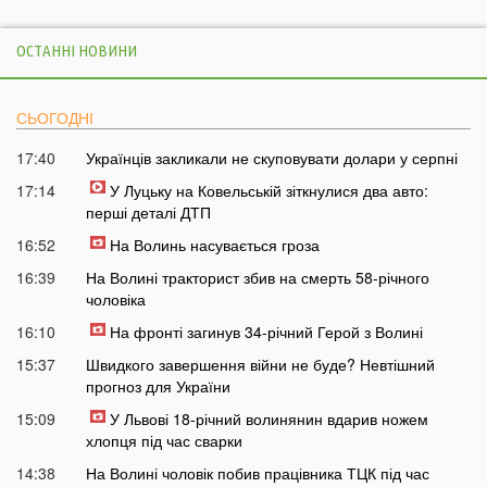
ОСТАННІ НОВИНИ
СЬОГОДНІ
17:40
Українців закликали не скуповувати долари у серпні
17:14
У Луцьку на Ковельській зіткнулися два авто:
перші деталі ДТП
16:52
На Волинь насувається гроза
16:39
На Волині тракторист збив на смерть 58-річного
чоловіка
16:10
На фронті загинув 34-річний Герой з Волині
15:37
Швидкого завершення війни не буде? Невтішний
прогноз для України
15:09
У Львові 18-річний волинянин вдарив ножем
хлопця під час сварки
14:38
На Волині чоловік побив працівника ТЦК під час