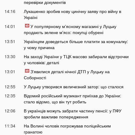
перевірки документів
14:16
Лукашенко зробив нову цинічну заяву про війну в
Україні
14:01
У популярному м'ясному магазині у Луцьку
продають зелене м'ясо: покупці обурені
13:51
Українцям доведеться більше платити за комуналку:
у чому причина
13:30
На заході України у ТЦК масово забирали відстрочки
у чоловіків: деталі
13:01
Зʼявилися деталі нічної ДТП у Луцьку на
Соборності
12:55
У Луцьку утворився величезний затор: що сталося
12:35
Відомий російський музикант приїхав до України:
стало відомо, що він тут робить
12:06
В українців можуть забрати частину пенсії: у ПФУ
зробили важливе попередження
11:34
На Волині чоловік погрожував поліцейським
гранатою