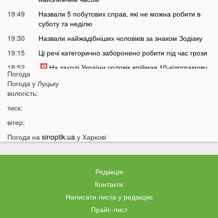
19:49
Назвали 5 побутових справ, які не можна робити в
суботу та неділю
19:30
Назвали найжадібніших чоловіків за знаком Зодіаку
19:15
Ці речі категорично заборонено робити під час грози
18:52
На заході України чоловік впіймав 10-кілограмову
Погода
рибу
Погода у
Луцьку
18:28
Українці можуть вивести гроші з мобільного рахунку
вологість:
на картку, але є важлива умова
тиск:
18:12
Отримав переказ на картку? Штраф 34 тисячі
вітер:
гривень
Погода на
sinoptik.ua
у Харкові
17:53
Затяжна війна та важка зима: тривожний прогноз для
України
17:36
На Волині військові ТЦК вибили вікно авто у
Редакція
присутності поліції
Контакти
17:11
На Волині жінка під час сварки вдарила чоловіка
Написати листа у редакцію
ножем: чим усе закінчилося
Прайс-лист
16:38
Стало відомо, чи накриє Волинь негода найближчим