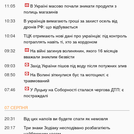
11:05
В Україні масово почали зникати продукти з
полиць магазинів
10:33
В українців вимагають гроші за захист осель від
дронів РФ: що відбувається
10:04
ТЦК отримають нові дані про українців: під контроль
потраплять навіть ті, хто за кордоном
09:32
На війні загинув волинянин, якого 16 місяців
вважали зниклим безвісти
09:03
Захід України пішов під воду після потужних злив
08:50
На Волині зіткнулися бус та мотоцикл: є
травмований
07:46
У Луцьку на Соборності сталася чергова ДТП: є
постраждалі
07 СЕРПНЯ
20:31
Від цих напоїв ви будете спати як немовля
20:17
Три знаки Зодіаку несподівано розбагатіють
найближчим часом