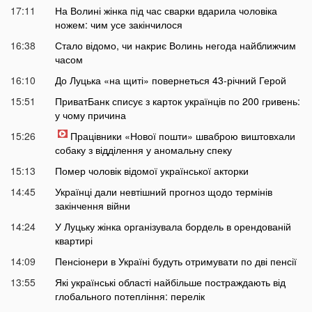
17:11
На Волині жінка під час сварки вдарила чоловіка
ножем: чим усе закінчилося
16:38
Стало відомо, чи накриє Волинь негода найближчим
часом
16:10
До Луцька «на щиті» повернеться 43-річний Герой
15:51
ПриватБанк списує з карток українців по 200 гривень:
у чому причина
15:26
Працівники «Нової пошти» шваброю виштовхали
собаку з відділення у аномальну спеку
15:13
Помер чоловік відомої української акторки
14:45
Українці дали невтішний прогноз щодо термінів
закінчення війни
14:24
У Луцьку жінка організувала бордель в орендованій
квартирі
14:09
Пенсіонери в Україні будуть отримувати по дві пенсії
13:55
Які українські області найбільше постраждають від
глобального потепління: перелік