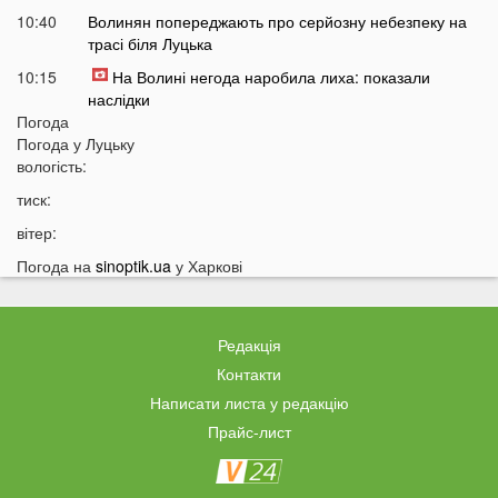
10:40
Волинян попереджають про серйозну небезпеку на
трасі біля Луцька
10:15
На Волині негода наробила лиха: показали
наслідки
Погода
09:47
У Луцьку зафіксували нову аномалію
Погода у
Луцьку
09:16
вологість:
На війні загинули двоє військових з Волині
тиск:
06 СЕРПНЯ
вітер:
21:44
На Луцьк насувається гроза
Погода на
sinoptik.ua
у Харкові
21:06
Біля Луцька негода наробила біди: волиняни
публікують наслідки у мережі
20:16
Астрологи назвали знаки Зодіаку, для яких серпень
Редакція
стане найгіршим місяцем року
Контакти
19:44
Врожай під загрозою: як врятувати город від
Написати листа у редакцію
аномальної спеки
Прайс-лист
19:15
Українців закликали зробити запаси цих товарів:
повний перелік