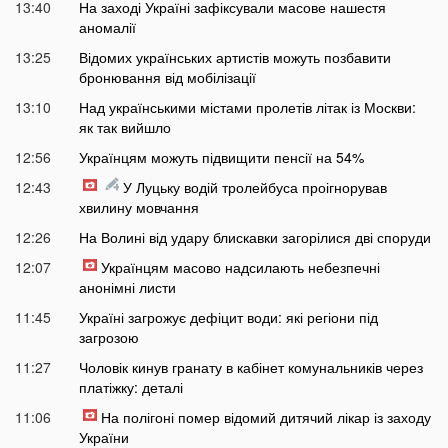
13:40
На заході Україні зафіксували масове нашестя
аномалії
13:25
Відомих українських артистів можуть позбавити
бронювання від мобілізації
13:10
Над українськими містами пролетів літак із Москви:
як так вийшло
12:56
Українцям можуть підвищити пенсії на 54%
12:43
У Луцьку водій тролейбуса проігнорував
хвилину мовчання
12:26
На Волині від удару блискавки загорілися дві споруди
12:07
Українцям масово надсилають небезпечні
анонімні листи
11:45
Україні загрожує дефіцит води: які регіони під
загрозою
11:27
Чоловік кинув гранату в кабінет комунальників через
платіжку: деталі
11:06
На полігоні помер відомий дитячий лікар із заходу
України