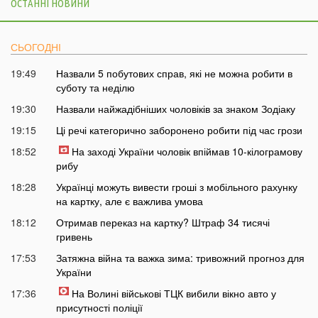
ОСТАННІ НОВИНИ
СЬОГОДНІ
19:49
Назвали 5 побутових справ, які не можна робити в
суботу та неділю
19:30
Назвали найжадібніших чоловіків за знаком Зодіаку
19:15
Ці речі категорично заборонено робити під час грози
18:52
На заході України чоловік впіймав 10-кілограмову
рибу
18:28
Українці можуть вивести гроші з мобільного рахунку
на картку, але є важлива умова
18:12
Отримав переказ на картку? Штраф 34 тисячі
гривень
17:53
Затяжна війна та важка зима: тривожний прогноз для
України
17:36
На Волині військові ТЦК вибили вікно авто у
присутності поліції