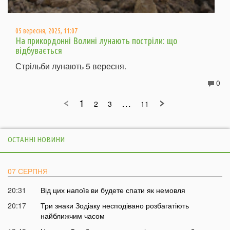
05 вересня, 2025, 11:07
На прикордонні Волині лунають постріли: що
відбувається
Стрільби лунають 5 вересня.
0
1
…
2
3
11
ОСТАННІ НОВИНИ
07 СЕРПНЯ
20:31
Від цих напоїв ви будете спати як немовля
20:17
Три знаки Зодіаку несподівано розбагатіють
найближчим часом