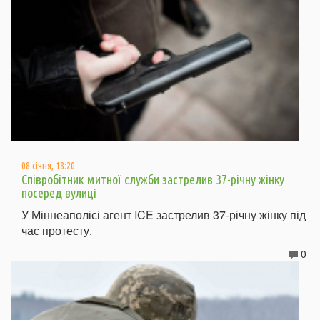
08 січня, 18:20
Співробітник митної служби застрелив 37-річну жінку
посеред вулиці
У Міннеаполісі агент ICE застрелив 37-річну жінку під
час протесту.
0