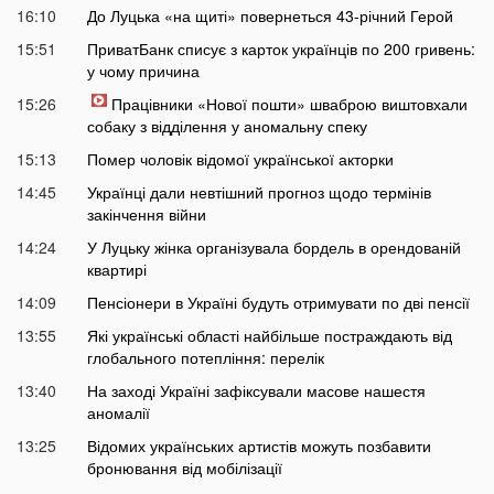
16:10
До Луцька «на щиті» повернеться 43-річний Герой
15:51
ПриватБанк списує з карток українців по 200 гривень:
у чому причина
15:26
Працівники «Нової пошти» шваброю виштовхали
собаку з відділення у аномальну спеку
15:13
Помер чоловік відомої української акторки
14:45
Українці дали невтішний прогноз щодо термінів
закінчення війни
14:24
У Луцьку жінка організувала бордель в орендованій
квартирі
14:09
Пенсіонери в Україні будуть отримувати по дві пенсії
13:55
Які українські області найбільше постраждають від
глобального потепління: перелік
13:40
На заході Україні зафіксували масове нашестя
аномалії
13:25
Відомих українських артистів можуть позбавити
бронювання від мобілізації