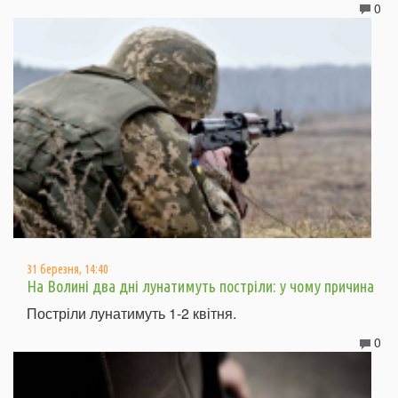
0
31 березня, 14:40
На Волині два дні лунатимуть постріли: у чому причина
Постріли лунатимуть 1-2 квітня.
0