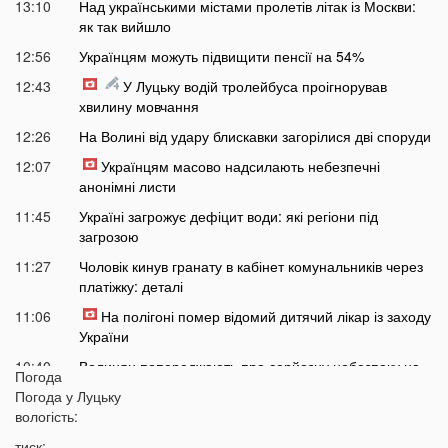
13:10
Над українськими містами пролетів літак із Москви:
як так вийшло
12:56
Українцям можуть підвищити пенсії на 54%
12:43
У Луцьку водій тролейбуса проігнорував
хвилину мовчання
12:26
На Волині від удару блискавки загорілися дві споруди
12:07
Українцям масово надсилають небезпечні
анонімні листи
11:45
Україні загрожує дефіцит води: які регіони під
загрозою
11:27
Чоловік кинув гранату в кабінет комунальників через
платіжку: деталі
11:06
На полігоні помер відомий дитячий лікар із заходу
України
10:40
Волинян попереджають про серйозну небезпеку на
Погода
трасі біля Луцька
Погода у
Луцьку
10:15
вологість:
На Волині негода наробила лиха: показали
наслідки
тиск: