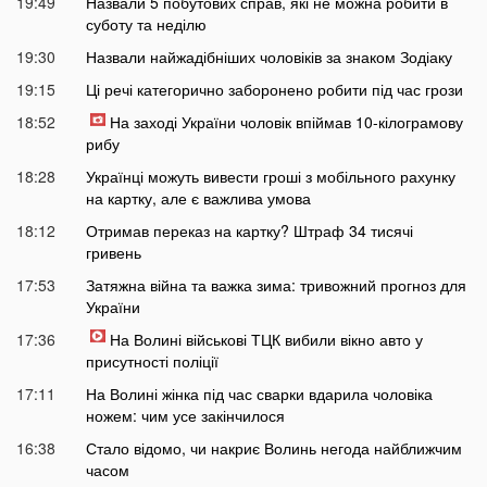
19:49
Назвали 5 побутових справ, які не можна робити в
суботу та неділю
19:30
Назвали найжадібніших чоловіків за знаком Зодіаку
19:15
Ці речі категорично заборонено робити під час грози
18:52
На заході України чоловік впіймав 10-кілограмову
рибу
18:28
Українці можуть вивести гроші з мобільного рахунку
на картку, але є важлива умова
18:12
Отримав переказ на картку? Штраф 34 тисячі
гривень
17:53
Затяжна війна та важка зима: тривожний прогноз для
України
17:36
На Волині військові ТЦК вибили вікно авто у
присутності поліції
17:11
На Волині жінка під час сварки вдарила чоловіка
ножем: чим усе закінчилося
16:38
Стало відомо, чи накриє Волинь негода найближчим
часом