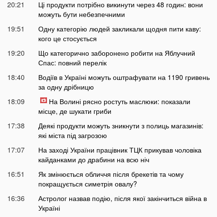
20:21
Ці продукти потрібно викинути через 48 годин: вони
можуть бути небезпечними
19:51
Одну категорію людей закликали щодня пити каву:
кого це стосується
19:20
Що категорично заборонено робити на Яблучний
Спас: повний перелік
18:40
Водіїв в Україні можуть оштрафувати на 1190 гривень
за одну дрібницю
18:09
На Волині рясно ростуть маслюки: показали
місце, де шукати гриби
17:38
Деякі продукти можуть зникнути з полиць магазинів:
які міста під загрозою
17:07
На заході України працівник ТЦК прикував чоловіка
кайданками до драбини на всю ніч
16:51
Як змінюється обличчя після брекетів та чому
покращується симетрія овалу?
16:36
Астролог назвав подію, після якої закінчиться війна в
Україні