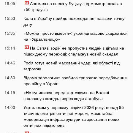
16:05
Аномальна спека у Луцьку: термометр показав
+50 градусів
15:53
Коли в Україну прийде похолодання: назвали точну
дату
15:35
«Можна просто вмерти»: українці масово скаржаться
на «Укрзалізницю»
15:14
На Світязі водій не пропустив людей з дітьми на
пішохідному переході: спалахнув новий скандал
14:46
Росія готує новий масований удар: які області під
загрозою
14:30
Відома тарологиня зробила тривожне передбачення
про війну в Україні
14:15
«Не зупинився перед кортежем»: на Волині
спалахнув скандал через водія автобуса
14:00
Укртелеком у першому півріччі 2026 року: понад 95
тисяч кілометрів оптичної мережі, масштабна
модернізація інфраструктури та зростання нових
оптичних підключень