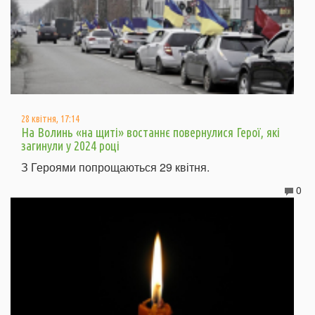
28 квітня, 17:14
На Волинь «на щиті» востаннє повернулися Герої, які
загинули у 2024 році
З Героями попрощаються 29 квітня.
0