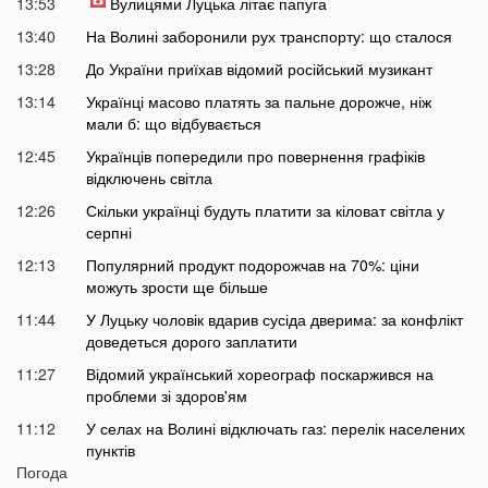
13:53
Вулицями Луцька літає папуга
13:40
На Волині заборонили рух транспорту: що сталося
13:28
До України приїхав відомий російський музикант
13:14
Українці масово платять за пальне дорожче, ніж
мали б: що відбувається
12:45
Українців попередили про повернення графіків
відключень світла
12:26
Скільки українці будуть платити за кіловат світла у
серпні
12:13
Популярний продукт подорожчав на 70%: ціни
можуть зрости ще більше
11:44
У Луцьку чоловік вдарив сусіда дверима: за конфлікт
доведеться дорого заплатити
11:27
Відомий український хореограф поскаржився на
проблеми зі здоров'ям
11:12
У селах на Волині відключать газ: перелік населених
пунктів
Погода
10:56
У басейні біля будинку втопилася 1-річна дитина