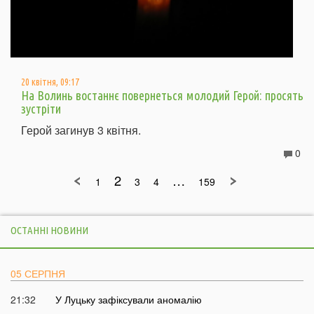
20 квітня, 09:17
На Волинь востаннє повернеться молодий Герой: просять
зустріти
Герой загинув 3 квітня.
0
2
…
1
3
4
159
ОСТАННІ НОВИНИ
05 СЕРПНЯ
21:32
У Луцьку зафіксували аномалію