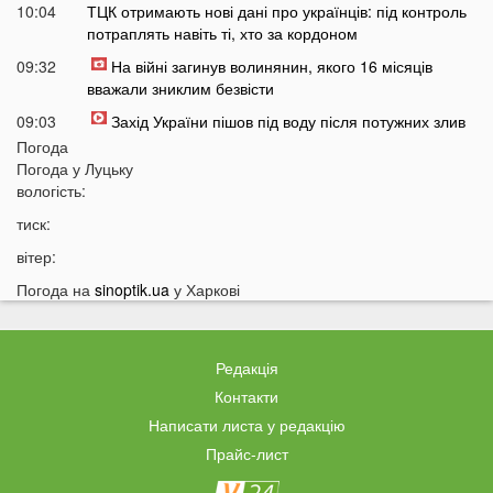
10:04
ТЦК отримають нові дані про українців: під контроль
потраплять навіть ті, хто за кордоном
09:32
На війні загинув волинянин, якого 16 місяців
вважали зниклим безвісти
09:03
Захід України пішов під воду після потужних злив
Погода
08:50
На Волині зіткнулися бус та мотоцикл: є
Погода у
Луцьку
травмований
вологість:
07:46
У Луцьку на Соборності сталася чергова ДТП: є
тиск:
постраждалі
вітер:
07 СЕРПНЯ
Погода на
sinoptik.ua
у Харкові
20:31
Від цих напоїв ви будете спати як немовля
20:17
Три знаки Зодіаку несподівано розбагатіють
Редакція
найближчим часом
Контакти
19:49
Назвали 5 побутових справ, які не можна робити в
Написати листа у редакцію
суботу та неділю
Прайс-лист
19:30
Назвали найжадібніших чоловіків за знаком Зодіаку
19:15
Ці речі категорично заборонено робити під час грози