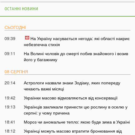
ОСТАННІ НОВИНИ
СЬОГОДНІ
09:39
На Україну насувається негода: які області накриє
небезпечна стихія
09:11
На Волині чоловік до смерті побив знайомого і возив
його у багажнику
08 СЕРПНЯ
20:14
Астрологи назвали знаки Зодіаку, яких попереду
чекають важкі місяці
19:42
Українки масово відмовляються від консервації
19:13
Українців закликали принести цю рослину в оселю у
серпні: у чому причина
18:41
Мороз чи аномальне тепло: якою буде зима в Україні
18:12
Українці можуть масово втратити бронювання від