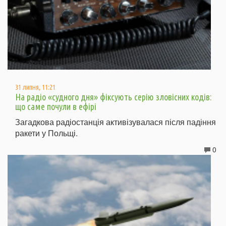
31 липня, 11:21
На радіо «судного дня» фіксують серію зловісних кодів:
що саме почули в ефірі
Загадкова радіостанція активізувалася після падіння
ракети у Польщі.
0