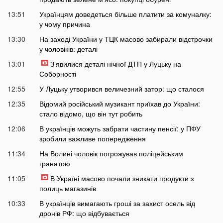
13:51
Українцям доведеться більше платити за комуналку:
у чому причина
13:30
На заході України у ТЦК масово забирали відстрочки
у чоловіків: деталі
13:01
Зʼявилися деталі нічної ДТП у Луцьку на
Соборності
12:55
У Луцьку утворився величезний затор: що сталося
12:35
Відомий російський музикант приїхав до України:
стало відомо, що він тут робить
12:06
В українців можуть забрати частину пенсії: у ПФУ
зробили важливе попередження
11:34
На Волині чоловік погрожував поліцейським
гранатою
11:05
В Україні масово почали зникати продукти з
полиць магазинів
10:33
В українців вимагають гроші за захист осель від
дронів РФ: що відбувається