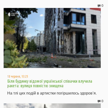
0
18 червня, 13:25
Біля будинку відомої української співачки влучила
ракета: вулиця повністю знищена
На тлі цих подій в артистки погіршилось здоров’я.
0