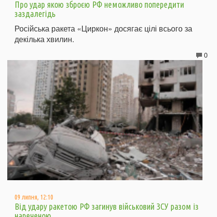
Про удар якою зброєю РФ неможливо попередити
заздалегідь
Російська ракета «Циркон» досягає цілі всього за
декілька хвилин.
0
09 липня, 12:10
Від удару ракетою РФ загинув військовий ЗСУ разом із
нареченою