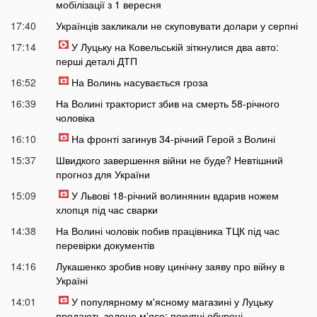
мобілізації з 1 вересня
17:40
Українців закликали не скуповувати долари у серпні
17:14
У Луцьку на Ковельській зіткнулися два авто:
перші деталі ДТП
16:52
На Волинь насувається гроза
16:39
На Волині тракторист збив на смерть 58-річного
чоловіка
16:10
На фронті загинув 34-річний Герой з Волині
15:37
Швидкого завершення війни не буде? Невтішний
прогноз для України
15:09
У Львові 18-річний волинянин вдарив ножем
хлопця під час сварки
14:38
На Волині чоловік побив працівника ТЦК під час
перевірки документів
14:16
Лукашенко зробив нову цинічну заяву про війну в
Україні
14:01
У популярному м'ясному магазині у Луцьку
продають зелене м'ясо: покупці обурені