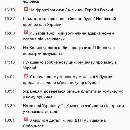
чоловіка
16:10
На фронті загинув 34-річний Герой з Волині
15:37
Швидкого завершення війни не буде? Невтішний
прогноз для України
15:09
У Львові 18-річний волинянин вдарив ножем
хлопця під час сварки
14:38
На Волині чоловік побив працівника ТЦК під час
перевірки документів
14:16
Лукашенко зробив нову цинічну заяву про війну в
Україні
14:01
У популярному м'ясному магазині у Луцьку
продають зелене м'ясо: покупці обурені
13:51
Українцям доведеться більше платити за комуналку:
у чому причина
13:30
На заході України у ТЦК масово забирали відстрочки
у чоловіків: деталі
13:01
Зʼявилися деталі нічної ДТП у Луцьку на
Соборності