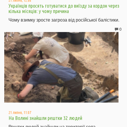
21 липня, 12:08
Українців просять готуватися до виїзду за кордон через
кілька місяців: у чому причина
Чому взимку зросте загроза від російської балістики.
0
21 липня, 11:07
На Волині знайшли рештки 32 людей
Рештки людей знайшли на території села.