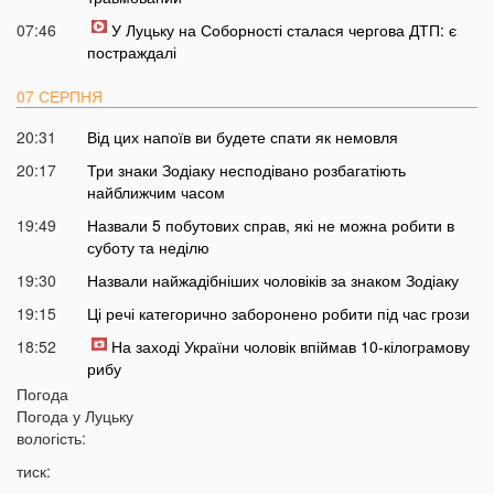
07:46
У Луцьку на Соборності сталася чергова ДТП: є
постраждалі
07 СЕРПНЯ
20:31
Від цих напоїв ви будете спати як немовля
20:17
Три знаки Зодіаку несподівано розбагатіють
найближчим часом
19:49
Назвали 5 побутових справ, які не можна робити в
суботу та неділю
19:30
Назвали найжадібніших чоловіків за знаком Зодіаку
19:15
Ці речі категорично заборонено робити під час грози
18:52
На заході України чоловік впіймав 10-кілограмову
рибу
Погода
18:28
Українці можуть вивести гроші з мобільного рахунку
Погода у
Луцьку
на картку, але є важлива умова
вологість:
18:12
Отримав переказ на картку? Штраф 34 тисячі
тиск:
гривень