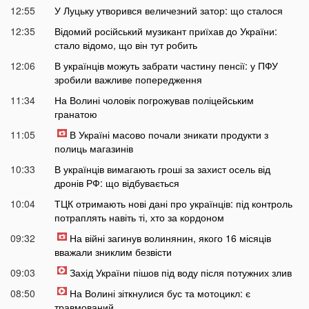
12:55
У Луцьку утворився величезний затор: що сталося
12:35
Відомий російський музикант приїхав до України:
стало відомо, що він тут робить
12:06
В українців можуть забрати частину пенсії: у ПФУ
зробили важливе попередження
11:34
На Волині чоловік погрожував поліцейським
гранатою
11:05
В Україні масово почали зникати продукти з
полиць магазинів
10:33
В українців вимагають гроші за захист осель від
дронів РФ: що відбувається
10:04
ТЦК отримають нові дані про українців: під контроль
потраплять навіть ті, хто за кордоном
09:32
На війні загинув волинянин, якого 16 місяців
вважали зниклим безвісти
09:03
Захід України пішов під воду після потужних злив
08:50
На Волині зіткнулися бус та мотоцикл: є
травмований