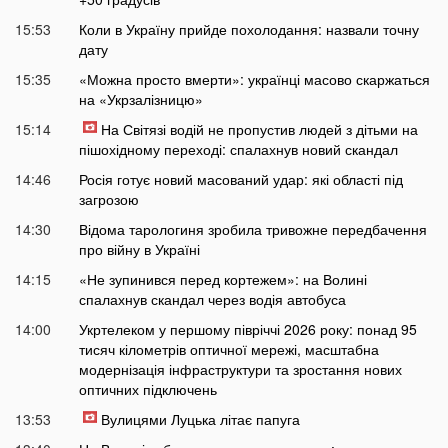
15:53
Коли в Україну прийде похолодання: назвали точну
дату
15:35
«Можна просто вмерти»: українці масово скаржаться
на «Укрзалізницю»
15:14
На Світязі водій не пропустив людей з дітьми на
пішохідному переході: спалахнув новий скандал
14:46
Росія готує новий масований удар: які області під
загрозою
14:30
Відома тарологиня зробила тривожне передбачення
про війну в Україні
14:15
«Не зупинився перед кортежем»: на Волині
спалахнув скандал через водія автобуса
14:00
Укртелеком у першому півріччі 2026 року: понад 95
тисяч кілометрів оптичної мережі, масштабна
модернізація інфраструктури та зростання нових
оптичних підключень
13:53
Вулицями Луцька літає папуга