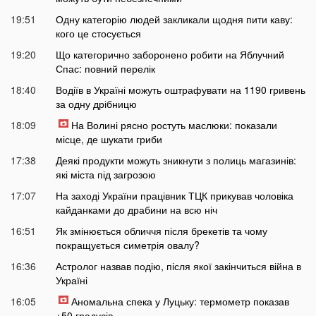
19:51
Одну категорію людей закликали щодня пити каву:
кого це стосується
19:20
Що категорично заборонено робити на Яблучний
Спас: повний перелік
18:40
Водіїв в Україні можуть оштрафувати на 1190 гривень
за одну дрібницю
18:09
На Волині рясно ростуть маслюки: показали
місце, де шукати гриби
17:38
Деякі продукти можуть зникнути з полиць магазинів:
які міста під загрозою
17:07
На заході України працівник ТЦК прикував чоловіка
кайданками до драбини на всю ніч
16:51
Як змінюється обличчя після брекетів та чому
покращується симетрія овалу?
16:36
Астролог назвав подію, після якої закінчиться війна в
Україні
16:05
Аномальна спека у Луцьку: термометр показав
+50 градусів