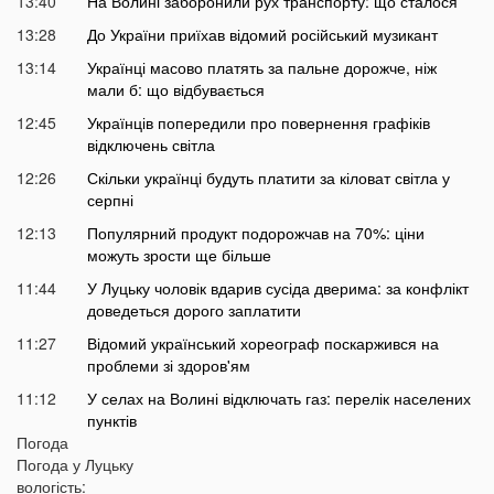
13:40
На Волині заборонили рух транспорту: що сталося
13:28
До України приїхав відомий російський музикант
13:14
Українці масово платять за пальне дорожче, ніж
мали б: що відбувається
12:45
Українців попередили про повернення графіків
відключень світла
12:26
Скільки українці будуть платити за кіловат світла у
серпні
12:13
Популярний продукт подорожчав на 70%: ціни
можуть зрости ще більше
11:44
У Луцьку чоловік вдарив сусіда дверима: за конфлікт
доведеться дорого заплатити
11:27
Відомий український хореограф поскаржився на
проблеми зі здоров'ям
11:12
У селах на Волині відключать газ: перелік населених
пунктів
Погода
10:56
У басейні біля будинку втопилася 1-річна дитина
Погода у
Луцьку
10:43
вологість:
Українці можуть втратити відстрочку від мобілізації у