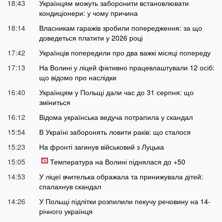
18:43
Українцям можуть заборонити встановлювати
кондиціонери: у чому причина
18:14
Власникам гаражів зробили попередження: за що
доведеться платити у 2026 році
17:42
Українців попередили про два важкі місяці попереду
17:13
На Волині у ліцей фіктивно працевлаштували 12 осіб:
що відомо про наслідки
16:40
Українцям у Польщі дали час до 31 серпня: що
зміниться
16:12
Відома українська ведуча потрапила у скандал
15:54
В Україні заборонять ловити раків: що сталося
15:23
На фронті загинув військовий з Луцька
15:05
Температура на Волині піднялася до +50
14:53
У ліцеї вчителька ображала та принижувала дітей:
спалахнув скандал
14:26
У Польщі підлітки розпилили пекучу речовину на 14-
річного українця