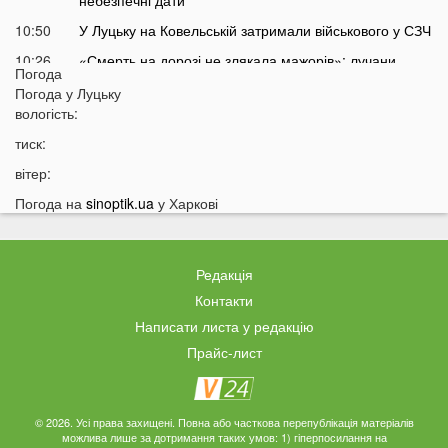
небезпечні дати
10:50
У Луцьку на Ковельській затримали військового у СЗЧ
10:26
«Смерть на дорозі не злякала мажорів»: лучани
Погода
продовжують масово скаржитися на нічні перегони
Погода у
Луцьку
10:06
На Світязі у воді помітили гадюку
вологість:
09:42
На Волині у річці Стир знайшли тіло дитини
тиск:
09:34
Громаду на Волині відключать від світла: відомі дати
вітер:
09:20
Українців попереджають про аномалію 6 серпня
Погода на
sinoptik.ua
у Харкові
09:05
На Волині підтвердили загибель Героя, який рік
вважався зниклим безвісти
Редакція
05 СЕРПНЯ
Контакти
Написати листа у редакцію
21:32
У Луцьку зафіксували аномалію
Прайс-лист
20:21
Ці продукти потрібно викинути через 48 годин: вони
можуть бути небезпечними
19:51
Одну категорію людей закликали щодня пити каву:
© 2026. Усі права захищені. Повна або часткова перепублікація матеріалів
кого це стосується
можлива лише за дотримання таких умов: 1) гіперпосилання на