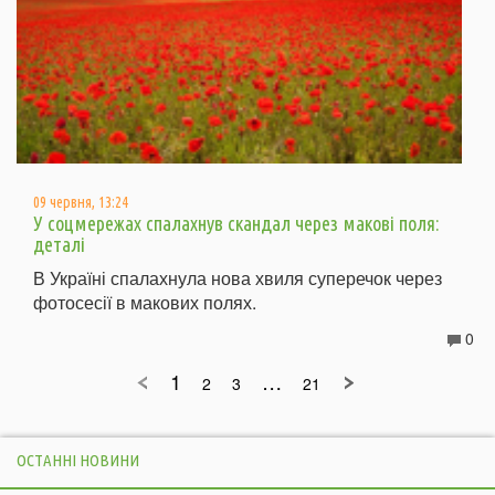
09 червня, 13:24
У соцмережах спалахнув скандал через макові поля:
деталі
В Україні спалахнула нова хвиля суперечок через
фотосесії в макових полях.
0
1
…
2
3
21
ОСТАННІ НОВИНИ