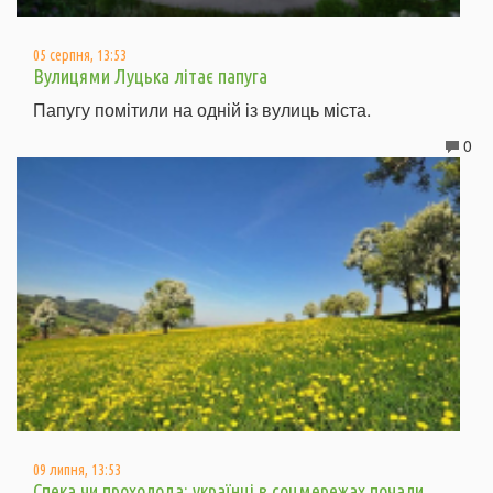
05 серпня, 13:53
Вулицями Луцька літає папуга
Папугу помітили на одній із вулиць міста.
0
09 липня, 13:53
Спека чи прохолода: українці в соцмережах почали