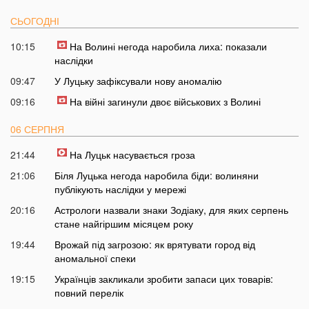
СЬОГОДНІ
10:15
На Волині негода наробила лиха: показали
наслідки
09:47
У Луцьку зафіксували нову аномалію
09:16
На війні загинули двоє військових з Волині
06 СЕРПНЯ
21:44
На Луцьк насувається гроза
21:06
Біля Луцька негода наробила біди: волиняни
публікують наслідки у мережі
20:16
Астрологи назвали знаки Зодіаку, для яких серпень
стане найгіршим місяцем року
19:44
Врожай під загрозою: як врятувати город від
аномальної спеки
19:15
Українців закликали зробити запаси цих товарів:
повний перелік