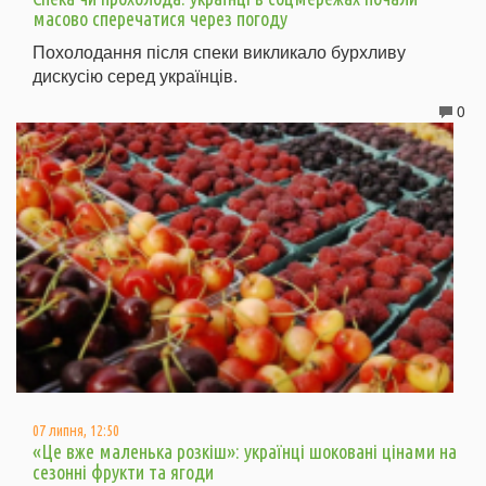
масово сперечатися через погоду
Похолодання після спеки викликало бурхливу
дискусію серед українців.
0
07 липня, 12:50
«Це вже маленька розкіш»: українці шоковані цінами на
сезонні фрукти та ягоди