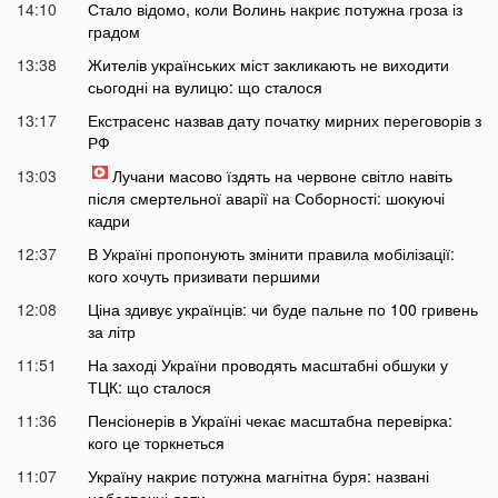
14:10
Стало відомо, коли Волинь накриє потужна гроза із
градом
13:38
Жителів українських міст закликають не виходити
сьогодні на вулицю: що сталося
13:17
Екстрасенс назвав дату початку мирних переговорів з
РФ
13:03
Лучани масово їздять на червоне світло навіть
після смертельної аварії на Соборності: шокуючі
кадри
12:37
В Україні пропонують змінити правила мобілізації:
кого хочуть призивати першими
12:08
Ціна здивує українців: чи буде пальне по 100 гривень
за літр
11:51
На заході України проводять масштабні обшуки у
ТЦК: що сталося
11:36
Пенсіонерів в Україні чекає масштабна перевірка:
кого це торкнеться
11:07
Україну накриє потужна магнітна буря: названі