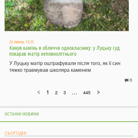
26 липня, 13:25
Кинув камінь в обличчя однокласнику: у Луцьку суд
покарав матір неповнолітнього
У Луцьку матір оштрафували після того, як її син
тяжко травмував школяра каменем
0
1
…
2
3
445
ОСТАННІ НОВИНИ
СЬОГОДНІ