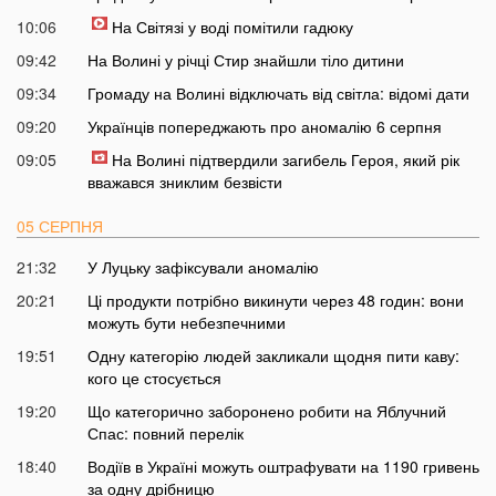
10:06
На Світязі у воді помітили гадюку
09:42
На Волині у річці Стир знайшли тіло дитини
09:34
Громаду на Волині відключать від світла: відомі дати
09:20
Українців попереджають про аномалію 6 серпня
09:05
На Волині підтвердили загибель Героя, який рік
вважався зниклим безвісти
05 СЕРПНЯ
21:32
У Луцьку зафіксували аномалію
20:21
Ці продукти потрібно викинути через 48 годин: вони
можуть бути небезпечними
19:51
Одну категорію людей закликали щодня пити каву:
кого це стосується
19:20
Що категорично заборонено робити на Яблучний
Спас: повний перелік
18:40
Водіїв в Україні можуть оштрафувати на 1190 гривень
за одну дрібницю