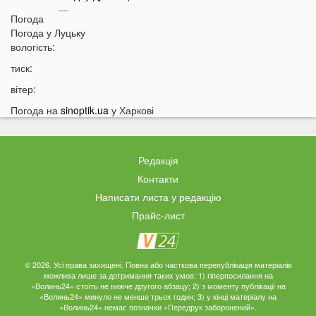
18:09
На Волині рясно ростуть маслюки: показали
Погода
місце, де шукати гриби
Погода у
Луцьку
вологість:
17:38
Деякі продукти можуть зникнути з полиць магазинів:
які міста під загрозою
тиск:
17:07
На заході України працівник ТЦК прикував чоловіка
вітер:
кайданками до драбини на всю ніч
Погода на
sinoptik.ua
у Харкові
16:51
Як змінюється обличчя після брекетів та чому
покращується симетрія овалу?
16:36
Астролог назвав подію, після якої закінчиться війна в
Редакція
Україні
Контакти
16:05
Аномальна спека у Луцьку: термометр показав
Написати листа у редакцію
+50 градусів
Прайс-лист
15:53
Коли в Україну прийде похолодання: назвали точну
дату
15:35
«Можна просто вмерти»: українці масово скаржаться
© 2026. Усі права захищені. Повна або часткова перепублікація матеріалів
можлива лише за дотримання таких умов: 1) гіперпосилання на
на «Укрзалізницю»
«Волинь24» стоїть не нижче другого абзацу; 2) з моменту публікації на
«Волинь24» минуло не менше трьох годин; 3) у кінці матеріалу на
15:14
На Світязі водій не пропустив людей з дітьми на
«Волинь24» немає позначки «Передрук заборонений».
пішохідному переході: спалахнув новий скандал