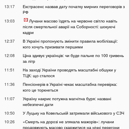
13:17
Екстрасенс назвав дату початку мирних переговорів з
РФ
13:03
Лучани масово їздять на червоне світло навіть
після смертельної аварії на Соборності: шокуючі
кадри
12:37
В Україні пропонують змінити правила мобілізації:
кого хочуть призивати першими
12:08
Ціна здивує українців: чи буде пальне по 100 гривень
за літр
11:51
На заході України проводять масштабні обшуки у
ТЦК: що сталося
11:36
Пенсіонерів в Україні чекає масштабна перевірка:
кого це торкнеться
11:07
Україну накриє потужна магнітна буря: названі
небезпечні дати
10:50
У Луцьку на Ковельській затримали військового у СЗЧ
10:26
«Смерть на дорозі не злякала мажорів»: лучани
продовжують масово скаржитися на нічні перегони