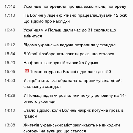
17:42
Українців попередили про два важкі місяці попереду
17:13
На Волині у ліцей фіктивно працевлаштували 12 осіб:
що відомо про наслідки
16:40
Українцям у Польщі дали час до 31 серпня: що
зміниться
16:12
Відома українська ведуча потрапила у скандал
15:54
В Україні заборонять ловити раків: що сталося
15:23
На фронті загинув військовий з Луцька
15:05
Температура на Волині піднялася до +50
14:53
У ліцеї вчителька ображала та принижувала дітей:
спалахнув скандал
14:26
У Польщі підлітки розпилили пекучу речовину на 14-
річного українця
14:10
Стало відомо, коли Волинь накриє потужна гроза із
градом
13:38
Жителів українських міст закликають не виходити
сьогодні на вулицю: що сталося