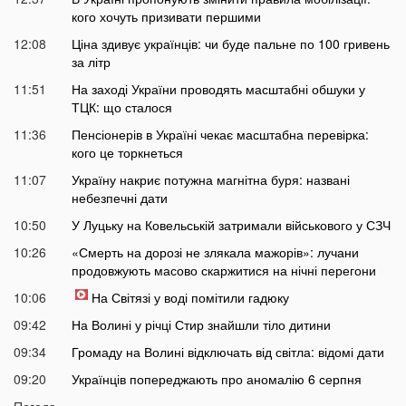
кого хочуть призивати першими
12:08
Ціна здивує українців: чи буде пальне по 100 гривень
за літр
11:51
На заході України проводять масштабні обшуки у
ТЦК: що сталося
11:36
Пенсіонерів в Україні чекає масштабна перевірка:
кого це торкнеться
11:07
Україну накриє потужна магнітна буря: названі
небезпечні дати
10:50
У Луцьку на Ковельській затримали військового у СЗЧ
10:26
«Смерть на дорозі не злякала мажорів»: лучани
продовжують масово скаржитися на нічні перегони
10:06
На Світязі у воді помітили гадюку
09:42
На Волині у річці Стир знайшли тіло дитини
09:34
Громаду на Волині відключать від світла: відомі дати
09:20
Українців попереджають про аномалію 6 серпня