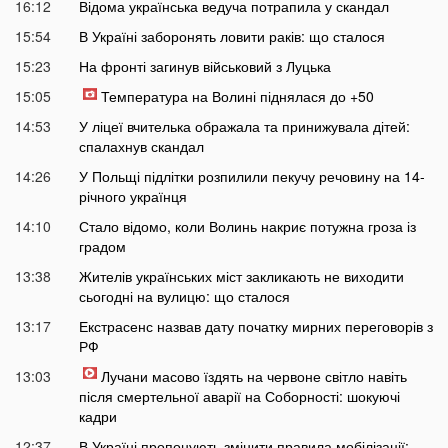
16:12
Відома українська ведуча потрапила у скандал
15:54
В Україні заборонять ловити раків: що сталося
15:23
На фронті загинув військовий з Луцька
15:05
Температура на Волині піднялася до +50
14:53
У ліцеї вчителька ображала та принижувала дітей:
спалахнув скандал
14:26
У Польщі підлітки розпилили пекучу речовину на 14-
річного українця
14:10
Стало відомо, коли Волинь накриє потужна гроза із
градом
13:38
Жителів українських міст закликають не виходити
сьогодні на вулицю: що сталося
13:17
Екстрасенс назвав дату початку мирних переговорів з
РФ
13:03
Лучани масово їздять на червоне світло навіть
після смертельної аварії на Соборності: шокуючі
кадри
12:37
В Україні пропонують змінити правила мобілізації: