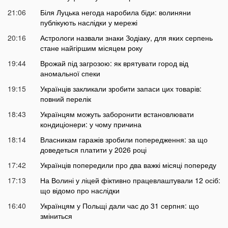
21:06
Біля Луцька негода наробила біди: волиняни
публікують наслідки у мережі
20:16
Астрологи назвали знаки Зодіаку, для яких серпень
стане найгіршим місяцем року
19:44
Врожай під загрозою: як врятувати город від
аномальної спеки
19:15
Українців закликали зробити запаси цих товарів:
повний перелік
18:43
Українцям можуть заборонити встановлювати
кондиціонери: у чому причина
18:14
Власникам гаражів зробили попередження: за що
доведеться платити у 2026 році
17:42
Українців попередили про два важкі місяці попереду
17:13
На Волині у ліцей фіктивно працевлаштували 12 осіб:
що відомо про наслідки
16:40
Українцям у Польщі дали час до 31 серпня: що
зміниться