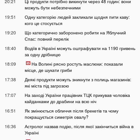
20:21
Ці продукти потрібно викинути через 48 годин: вони
можуть бути небезпечними
19:51
Одну категорію людей закликали щодня пити каву:
кого це стосується
19:20
Що категорично заборонено робити на Яблучний
Спас: повний перелік
18:40
Водіїв в Україні можуть оштрафувати на 1190 гривень
за одну дрібницю
18:09
На Волині рясно ростуть маслюки: показали
місце, де шукати гриби
17:38
Деякі продукти можуть зникнути з полиць магазинів:
які міста під загрозою
17:07
На заході України працівник ТЦК прикував чоловіка
кайданками до драбини на всю ніч
16:51
Як змінюється обличчя після брекетів та чому
покращується симетрія овалу?
16:36
Астролог назвав подію, після якої закінчиться війна в
Україні