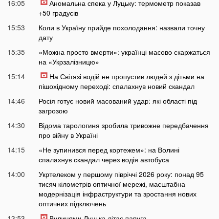
16:05
Аномальна спека у Луцьку: термометр показав
+50 градусів
15:53
Коли в Україну прийде похолодання: назвали точну
дату
15:35
«Можна просто вмерти»: українці масово скаржаться
на «Укрзалізницю»
15:14
На Світязі водій не пропустив людей з дітьми на
пішохідному переході: спалахнув новий скандал
14:46
Росія готує новий масований удар: які області під
загрозою
14:30
Відома тарологиня зробила тривожне передбачення
про війну в Україні
14:15
«Не зупинився перед кортежем»: на Волині
спалахнув скандал через водія автобуса
14:00
Укртелеком у першому півріччі 2026 року: понад 95
тисяч кілометрів оптичної мережі, масштабна
модернізація інфраструктури та зростання нових
оптичних підключень
13:53
Вулицями Луцька літає папуга