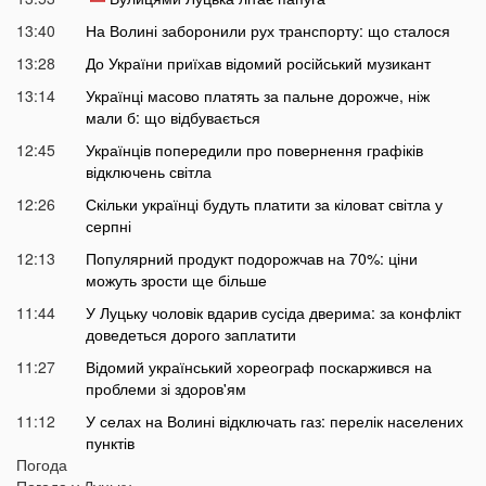
13:40
На Волині заборонили рух транспорту: що сталося
13:28
До України приїхав відомий російський музикант
13:14
Українці масово платять за пальне дорожче, ніж
мали б: що відбувається
12:45
Українців попередили про повернення графіків
відключень світла
12:26
Скільки українці будуть платити за кіловат світла у
серпні
12:13
Популярний продукт подорожчав на 70%: ціни
можуть зрости ще більше
11:44
У Луцьку чоловік вдарив сусіда дверима: за конфлікт
доведеться дорого заплатити
11:27
Відомий український хореограф поскаржився на
проблеми зі здоров'ям
11:12
У селах на Волині відключать газ: перелік населених
пунктів
Погода
10:56
У басейні біля будинку втопилася 1-річна дитина
Погода у
Луцьку