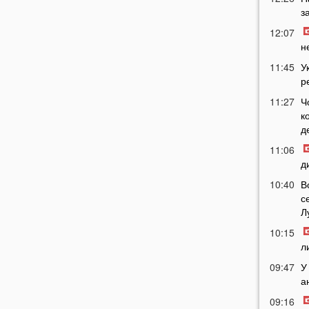
з
12:07
н
11:45
У
р
11:27
Ч
к
д
11:06
д
10:40
В
с
Л
10:15
л
09:47
У
а
09:16