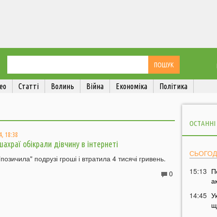
ео
Статті
Волинь
Війна
Економіка
Політика
ОСТАННІ
, 18:38
ахраї обікрали дівчину в інтернеті
СЬОГОД
позичила" подрузі гроші і втратила 4 тисячі гривень.
15:13
П
0
а
14:45
У
щ