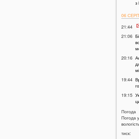
з
06 СЕР
21:44
21:06
Б
в
м
20:16
А
д
м
19:44
В
г
19:15
У
ц
18:43
У
Погода
в
Погода 
ч
вологість
18:14
В
тиск:
п