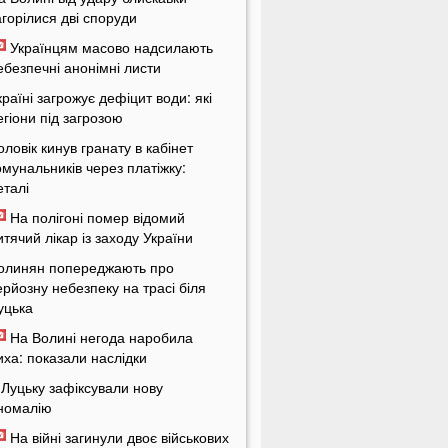
агорілися дві споруди
Українцям масово надсилають
ебезпечні анонімні листи
країні загрожує дефіцит води: які
егіони під загрозою
оловік кинув гранату в кабінет
омунальників через платіжку:
еталі
На полігоні помер відомий
итячий лікар із заходу України
олинян попереджають про
ерйозну небезпеку на трасі біля
уцька
На Волині негода наробила
иха: показали наслідки
 Луцьку зафіксували нову
номалію
На війні загинули двоє військових