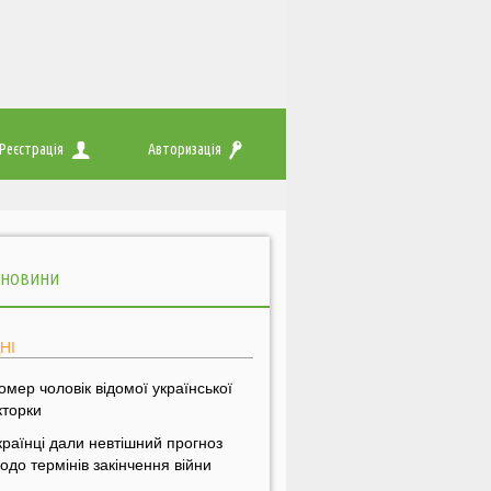
Реєстрація
Авторизація
 НОВИНИ
НІ
омер чоловік відомої української
кторки
країнці дали невтішний прогноз
одо термінів закінчення війни