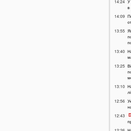
14:24
У
в
14:09
П
о
13:55
Я
п
п
13:40
Н
м
13:25
В
п
м
13:10
Н
л
12:56
У
н
12:43
п
12:26
Н