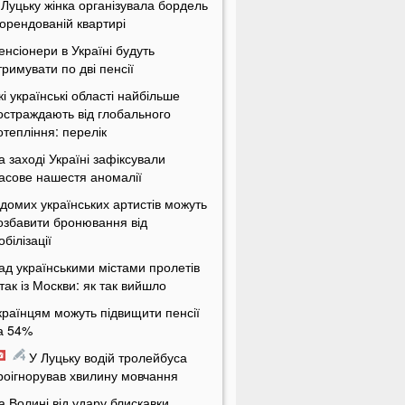
 Луцьку жінка організувала бордель
 орендованій квартирі
енсіонери в Україні будуть
тримувати по дві пенсії
кі українські області найбільше
остраждають від глобального
отепління: перелік
а заході Україні зафіксували
асове нашестя аномалії
ідомих українських артистів можуть
озбавити бронювання від
обілізації
ад українськими містами пролетів
ітак із Москви: як так вийшло
країнцям можуть підвищити пенсії
а 54%
У Луцьку водій тролейбуса
роігнорував хвилину мовчання
а Волині від удару блискавки