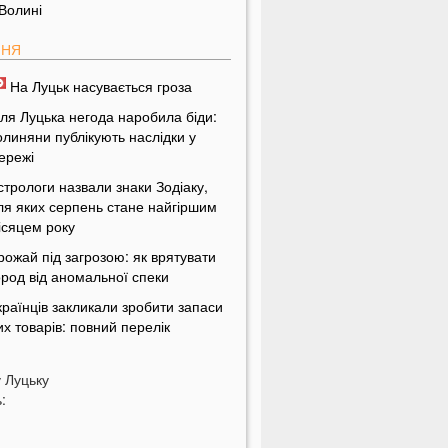
 Волині
ПНЯ
На Луцьк насувається гроза
іля Луцька негода наробила біди:
олиняни публікують наслідки у
ережі
стрологи назвали знаки Зодіаку,
ля яких серпень стане найгіршим
ісяцем року
рожай під загрозою: як врятувати
ород від аномальної спеки
країнців закликали зробити запаси
их товарів: повний перелік
країнцям можуть заборонити
становлювати кондиціонери: у
у
Луцьку
ому причина
:
ласникам гаражів зробили
опередження: за що доведеться