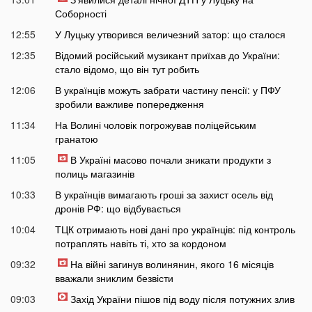
Соборності
12:55
У Луцьку утворився величезний затор: що сталося
12:35
Відомий російський музикант приїхав до України:
стало відомо, що він тут робить
12:06
В українців можуть забрати частину пенсії: у ПФУ
зробили важливе попередження
11:34
На Волині чоловік погрожував поліцейським
гранатою
11:05
В Україні масово почали зникати продукти з
полиць магазинів
10:33
В українців вимагають гроші за захист осель від
дронів РФ: що відбувається
10:04
ТЦК отримають нові дані про українців: під контроль
потраплять навіть ті, хто за кордоном
09:32
На війні загинув волинянин, якого 16 місяців
вважали зниклим безвісти
09:03
Захід України пішов під воду після потужних злив