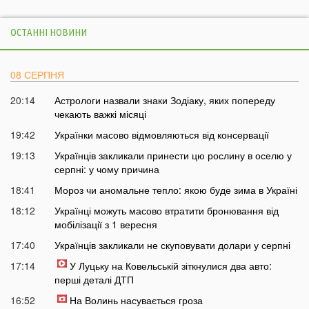
ОСТАННІ НОВИНИ
08 СЕРПНЯ
20:14
Астрологи назвали знаки Зодіаку, яких попереду
чекають важкі місяці
19:42
Українки масово відмовляються від консервації
19:13
Українців закликали принести цю рослину в оселю у
серпні: у чому причина
18:41
Мороз чи аномальне тепло: якою буде зима в Україні
18:12
Українці можуть масово втратити бронювання від
мобілізації з 1 вересня
17:40
Українців закликали не скуповувати долари у серпні
17:14
У Луцьку на Ковельській зіткнулися два авто:
перші деталі ДТП
16:52
На Волинь насувається гроза