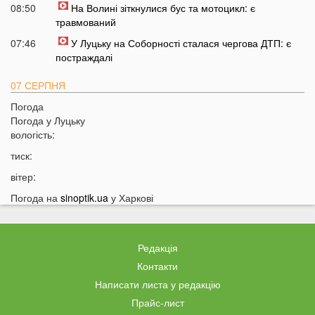
08:50
На Волині зіткнулися бус та мотоцикл: є
травмований
07:46
У Луцьку на Соборності сталася чергова ДТП: є
постраждалі
07 СЕРПНЯ
Погода
20:31
Від цих напоїв ви будете спати як немовля
Погода у
Луцьку
20:17
Три знаки Зодіаку несподівано розбагатіють
вологість:
найближчим часом
тиск:
19:49
Назвали 5 побутових справ, які не можна робити в
вітер:
суботу та неділю
Погода на
sinoptik.ua
у Харкові
19:30
Назвали найжадібніших чоловіків за знаком Зодіаку
19:15
Ці речі категорично заборонено робити під час грози
18:52
На заході України чоловік впіймав 10-кілограмову
Редакція
рибу
Контакти
18:28
Українці можуть вивести гроші з мобільного рахунку
Написати листа у редакцію
на картку, але є важлива умова
Прайс-лист
18:12
Отримав переказ на картку? Штраф 34 тисячі