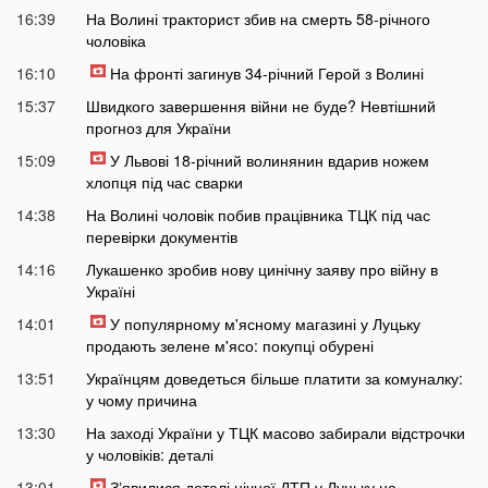
16:39
На Волині тракторист збив на смерть 58-річного
чоловіка
16:10
На фронті загинув 34-річний Герой з Волині
15:37
Швидкого завершення війни не буде? Невтішний
прогноз для України
15:09
У Львові 18-річний волинянин вдарив ножем
хлопця під час сварки
14:38
На Волині чоловік побив працівника ТЦК під час
перевірки документів
14:16
Лукашенко зробив нову цинічну заяву про війну в
Україні
14:01
У популярному м'ясному магазині у Луцьку
продають зелене м'ясо: покупці обурені
13:51
Українцям доведеться більше платити за комуналку:
у чому причина
13:30
На заході України у ТЦК масово забирали відстрочки
у чоловіків: деталі
13:01
Зʼявилися деталі нічної ДТП у Луцьку на