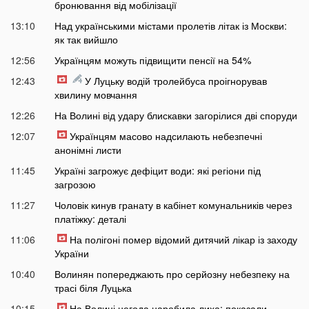
бронювання від мобілізації
13:10
Над українськими містами пролетів літак із Москви:
як так вийшло
12:56
Українцям можуть підвищити пенсії на 54%
12:43
У Луцьку водій тролейбуса проігнорував
хвилину мовчання
12:26
На Волині від удару блискавки загорілися дві споруди
12:07
Українцям масово надсилають небезпечні
анонімні листи
11:45
Україні загрожує дефіцит води: які регіони під
загрозою
11:27
Чоловік кинув гранату в кабінет комунальників через
платіжку: деталі
11:06
На полігоні помер відомий дитячий лікар із заходу
України
10:40
Волинян попереджають про серйозну небезпеку на
трасі біля Луцька
10:15
На Волині негода наробила лиха: показали