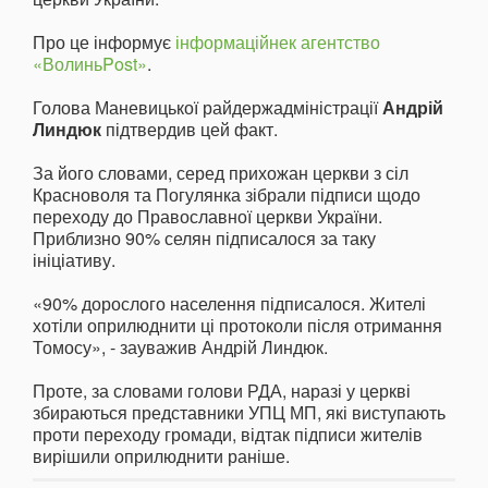
Про це інформує
інформаційнек агентство
«ВолиньPost»
.
Голова Маневицької райдержадміністрації
Андрій
Линдюк
підтвердив цей факт.
За його словами, серед прихожан церкви з сіл
Красноволя та Погулянка зібрали підписи щодо
переходу до Православної церкви України.
Приблизно 90% селян підписалося за таку
ініціативу.
«90% дорослого населення підписалося. Жителі
хотіли оприлюднити ці протоколи після отримання
Томосу», - зауважив Андрій Линдюк.
Проте, за словами голови РДА, наразі у церкві
збираються представники УПЦ МП, які виступають
проти переходу громади, відтак підписи жителів
вирішили оприлюднити раніше.