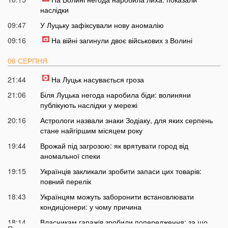
наслідки
09:47
У Луцьку зафіксували нову аномалію
09:16
На війні загинули двоє військових з Волині
06 СЕРПНЯ
21:44
На Луцьк насувається гроза
21:06
Біля Луцька негода наробила біди: волиняни
публікують наслідки у мережі
20:16
Астрологи назвали знаки Зодіаку, для яких серпень
стане найгіршим місяцем року
19:44
Врожай під загрозою: як врятувати город від
аномальної спеки
19:15
Українців закликали зробити запаси цих товарів:
повний перелік
18:43
Українцям можуть заборонити встановлювати
кондиціонери: у чому причина
18:14
Власникам гаражів зробили попередження: за що