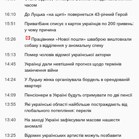
часом
16:10
До Луцька «на щиті» повернеться 43-річний Герой
15:51
ПриватБанк списує з карток українців по 200 гривень:
у чому причина
15:26
Працівники «Нової пошти» шваброю виштовхали
собаку з відділення у аномальну спеку
15:13
Помер чоловік відомої української акторки
14:45
Українці дали невтішний прогноз щодо термінів
закінчення війни
14:24
У Луцьку жінка організувала бордель в орендованій
квартирі
14:09
Пенсіонери в Україні будуть отримувати по дві пенсії
13:55
Які українські області найбільше постраждають від
глобального потепління: перелік
13:40
На заході Україні зафіксували масове нашестя
аномалії
13:25
Відомих українських артистів можуть позбавити