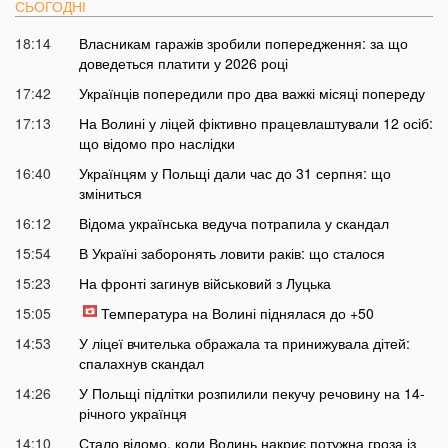
СЬОГОДНІ
18:14
Власникам гаражів зробили попередження: за що
доведеться платити у 2026 році
17:42
Українців попередили про два важкі місяці попереду
17:13
На Волині у ліцей фіктивно працевлаштували 12 осіб:
що відомо про наслідки
16:40
Українцям у Польщі дали час до 31 серпня: що
зміниться
16:12
Відома українська ведуча потрапила у скандал
15:54
В Україні заборонять ловити раків: що сталося
15:23
На фронті загинув військовий з Луцька
15:05
Температура на Волині піднялася до +50
14:53
У ліцеї вчителька ображала та принижувала дітей:
спалахнув скандал
14:26
У Польщі підлітки розпилили пекучу речовину на 14-
річного українця
14:10
Стало відомо, коли Волинь накриє потужна гроза із