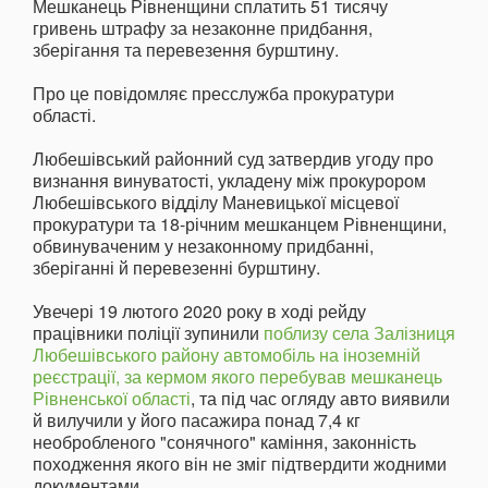
Мешканець Рівненщини сплатить 51 тисячу
гривень штрафу за незаконне придбання,
зберігання та перевезення бурштину.
Про це повідомляє пресслужба прокуратури
області.
Любешівський районний суд затвердив угоду про
визнання винуватості, укладену між прокурором
Любешівського відділу Маневицької місцевої
прокуратури та 18-річним мешканцем Рівненщини,
обвинуваченим у незаконному придбанні,
зберіганні й перевезенні бурштину.
Увечері 19 лютого 2020 року в ході рейду
працівники поліції зупинили
поблизу села Залізниця
Любешівського району автомобіль на іноземній
реєстрації, за кермом якого перебував мешканець
Рівненської області
, та під час огляду авто виявили
й вилучили у його пасажира понад 7,4 кг
необробленого "сонячного" каміння, законність
походження якого він не зміг підтвердити жодними
документами.