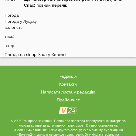
Спас: повний перелік
18:40
Водіїв в Україні можуть оштрафувати на 1190 гривень
Погода
за одну дрібницю
Погода у
Луцьку
вологість:
18:09
На Волині рясно ростуть маслюки: показали
місце, де шукати гриби
тиск:
17:38
Деякі продукти можуть зникнути з полиць магазинів:
вітер:
які міста під загрозою
Погода на
sinoptik.ua
у Харкові
17:07
На заході України працівник ТЦК прикував чоловіка
кайданками до драбини на всю ніч
16:51
Як змінюється обличчя після брекетів та чому
Редакція
покращується симетрія овалу?
Контакти
16:36
Астролог назвав подію, після якої закінчиться війна в
Написати листа у редакцію
Україні
Прайс-лист
16:05
Аномальна спека у Луцьку: термометр показав
+50 градусів
15:53
Коли в Україну прийде похолодання: назвали точну
© 2026. Усі права захищені. Повна або часткова перепублікація матеріалів
можлива лише за дотримання таких умов: 1) гіперпосилання на
дату
«Волинь24» стоїть не нижче другого абзацу; 2) з моменту публікації на
«Волинь24» минуло не менше трьох годин; 3) у кінці матеріалу на
15:35
«Можна просто вмерти»: українці масово скаржаться