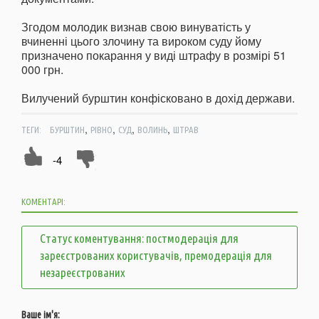
Згодом молодик визнав свою винуватість у
вчиненні цього злочину та вироком суду йому
призначено покарання у виді штрафу в розмірі 51
000 грн.
Вилучений бурштин конфісковано в дохід держави.
,
,
,
,
ТЕГИ:
БУРШТИН
РІВНО
СУД
ВОЛИНЬ
ШТРАВ
-4
КОМЕНТАРІ:
Статус коментування: постмодерація для
зареєстрованих користувачів, премодерація для
незареєстрованих
Ваше ім'я: