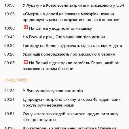
10:50
У Луцьку на Ковельській затримали військового у СЗЧ
10:26
«Смерть на дорозі не злякала мажорів»: лучани
продовжують масово скаржитися на нічні перегони
10:06
На Світязі у воді помітили гадюку
09:42
На Волині у річці Стир знайшли тіло дитини
09:34
Громаду на Волині відключать від світла: відомі дати
09:20
Українців попереджають про аномалію 6 серпня
09:05
На Волині підтвердили загибель Героя, який рік
вважався зниклим безвісти
05 СЕРПНЯ
21:32
У Луцьку зафіксували аномалію
20:21
Ці продукти потрібно викинути через 48 годин: вони
можуть бути небезпечними
19:51
Одну категорію людей закликали щодня пити каву:
кого це стосується
19:20
Що категорично заборонено робити на Яблучний