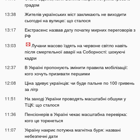
градом
13:38
Жителів українських міст закликають не виходити
сьогодні на вулицю: що сталося
13:17
Екстрасенс назвав дату початку мирних переговорів з
РФ
13:03
Лучани масово їздять на червоне світло навіть
після смертельної аварії на Соборності: шокуючі
кадри
12:37
В Україні пропонують змінити правила мобілізації:
кого хочуть призивати першими
12:08
Ціна здивує українців: чи буде пальне по 100 гривень
за літр
11:51
На заході України проводять масштабні обшуки у
ТЦК: що сталося
11:36
Пенсіонерів в Україні чекає масштабна перевірка:
кого це торкнеться
11:07
Україну накриє потужна магнітна буря: названі
небезпечні дати