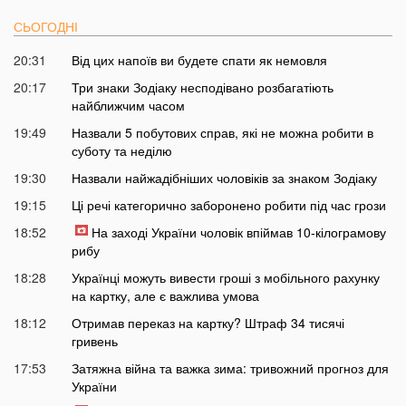
СЬОГОДНІ
20:31
Від цих напоїв ви будете спати як немовля
20:17
Три знаки Зодіаку несподівано розбагатіють
найближчим часом
19:49
Назвали 5 побутових справ, які не можна робити в
суботу та неділю
19:30
Назвали найжадібніших чоловіків за знаком Зодіаку
19:15
Ці речі категорично заборонено робити під час грози
18:52
На заході України чоловік впіймав 10-кілограмову
рибу
18:28
Українці можуть вивести гроші з мобільного рахунку
на картку, але є важлива умова
18:12
Отримав переказ на картку? Штраф 34 тисячі
гривень
17:53
Затяжна війна та важка зима: тривожний прогноз для
України