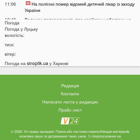
11:06
На полігоні помер відомий дитячий лікар із заходу
України
10:40
Волинян попереджають про серйозну небезпеку на
Погода
трасі біля Луцька
Погода у
Луцьку
10:15
вологість:
На Волині негода наробила лиха: показали
наслідки
тиск:
09:47
У Луцьку зафіксували нову аномалію
вітер:
09:16
На війні загинули двоє військових з Волині
Погода на
sinoptik.ua
у Харкові
06 СЕРПНЯ
21:44
На Луцьк насувається гроза
Редакція
21:06
Біля Луцька негода наробила біди: волиняни
Контакти
публікують наслідки у мережі
Написати листа у редакцію
20:16
Астрологи назвали знаки Зодіаку, для яких серпень
Прайс-лист
стане найгіршим місяцем року
19:44
Врожай під загрозою: як врятувати город від
аномальної спеки
© 2026. Усі права захищені. Повна або часткова перепублікація матеріалів
можлива лише за дотримання таких умов: 1) гіперпосилання на