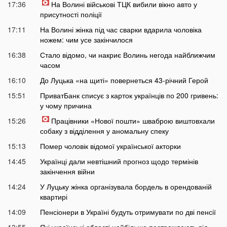
17:36
На Волині військові ТЦК вибили вікно авто у
присутності поліції
17:11
На Волині жінка під час сварки вдарила чоловіка
ножем: чим усе закінчилося
16:38
Стало відомо, чи накриє Волинь негода найближчим
часом
16:10
До Луцька «на щиті» повернеться 43-річний Герой
15:51
ПриватБанк списує з карток українців по 200 гривень:
у чому причина
15:26
Працівники «Нової пошти» шваброю виштовхали
собаку з відділення у аномальну спеку
15:13
Помер чоловік відомої української акторки
14:45
Українці дали невтішний прогноз щодо термінів
закінчення війни
14:24
У Луцьку жінка організувала бордель в орендованій
квартирі
14:09
Пенсіонери в Україні будуть отримувати по дві пенсії
13:55
Які українські області найбільше постраждають від