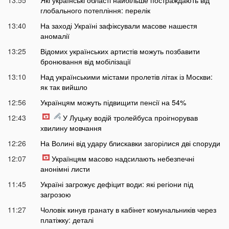
глобального потепління: перелік
13:40
На заході Україні зафіксували масове нашестя
аномалії
13:25
Відомих українських артистів можуть позбавити
бронювання від мобілізації
13:10
Над українськими містами пролетів літак із Москви:
як так вийшло
12:56
Українцям можуть підвищити пенсії на 54%
12:43
У Луцьку водій тролейбуса проігнорував
хвилину мовчання
12:26
На Волині від удару блискавки загорілися дві споруди
12:07
Українцям масово надсилають небезпечні
анонімні листи
11:45
Україні загрожує дефіцит води: які регіони під
загрозою
11:27
Чоловік кинув гранату в кабінет комунальників через
платіжку: деталі