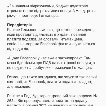
«За нашими підрахунками, бюджет додатково
отримає тільки від рекламних послуг 3 млрд грн на
рік», — прогнозує Гетманцев.
Передісторія
Раніше Гетманцев заявив, що кожен нерезидент,
який провадить діяльність в Україні, повинен
платити податки. За словами Гетьманцева,
соціальна мережа Facebook фактично ухиляється
від податків.
«Щодо Facebook у нас вже є законопроект. Там
мова йде тільки про ПДВ на електронні послуги, а
не податок на прибуток», – зазначив Гетманцев.
Гетманцев також погодився, що змусити такі великі
компанії, як Facebook, платити податки складно,
але можливо.
Раніше в Раді був зареєстрований законопроект №
2634. Він пропонує ввести податок на додану
вартість в розмірі 20% на електронні послуги, які