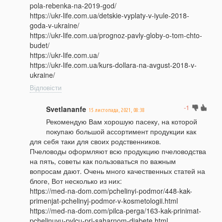
pola-rebenka-na-2019-god/
https://ukr-life.com.ua/detskie-vyplaty-v-iyule-2018-
goda-v-ukraine/
https://ukr-life.com.ua/prognoz-pavly-globy-o-tom-chto-
budet/
https://ukr-life.com.ua/
https://ukr-life.com.ua/kurs-dollara-na-avgust-2018-v-
ukraine/
Відповісти
-1
Svetlananfe
15 листопада, 2021, 08:38
Рекомендую Вам хорошую пасеку, на которой
покупаю большой ассортимент продукции как
для себя таки для своих родственников.
Пчеловоды оформляют всю продукцию пчеловодства
на пять, советы как пользоваться по важным
вопросам дают. Очень много качественных статей на
блоге, Вот несколько из них:
https://med-na-dom.com/pchelinyi-podmor/448-kak-
primenjat-pchelinyj-podmor-v-kosmetologii.html
https://med-na-dom.com/pilca-perga/163-kak-prinimat-
pchelinuyu-pylcu-pri-saharnom-diabete.html