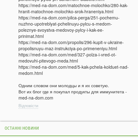
https://med-na-dom.com/matochnoe-molochko/280-kak-
hranit-matochnoe-molochko-srok-hraneniya.html
https://med-na-dom.com/pilca-perga/251-pochemu-
nuzhno-upotreblyat-pchelinuyu-pylcu-s-medom-
poleznye-svoystva-medovoy-pylcy-i-kak-ee-
prinimat.html
https://med-na-dom.com/propolis/296-kupit-v-ukraine-
propolisnuyu-maz-instrukciya-po-primeneniyu.html
https://med-na-dom.com/med/327-polza-i-vred-ot-
medovuhi-pitevogo-meda.html
https://med-na-dom.com/med/5-kak-pchela-kolduet-nad-
medom.html
Одним словом они молодцы и я их советую.
Вот их блог где я покупал продукты для иммунитета -
med-na-dom.com
Відповісти
ОСТАННІ НОВИНИ