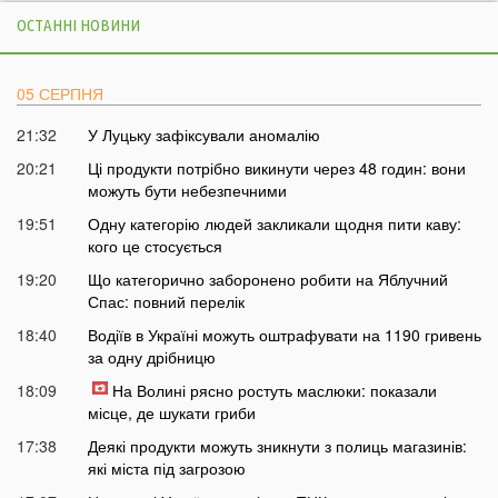
ОСТАННІ НОВИНИ
05 СЕРПНЯ
21:32
У Луцьку зафіксували аномалію
20:21
Ці продукти потрібно викинути через 48 годин: вони
можуть бути небезпечними
19:51
Одну категорію людей закликали щодня пити каву:
кого це стосується
19:20
Що категорично заборонено робити на Яблучний
Спас: повний перелік
18:40
Водіїв в Україні можуть оштрафувати на 1190 гривень
за одну дрібницю
18:09
На Волині рясно ростуть маслюки: показали
місце, де шукати гриби
17:38
Деякі продукти можуть зникнути з полиць магазинів:
які міста під загрозою