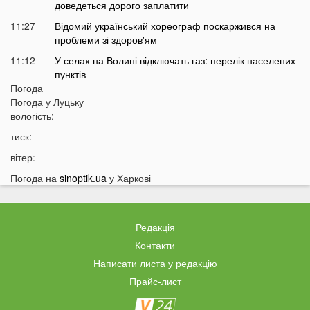
доведеться дорого заплатити
11:27
Відомий український хореограф поскаржився на
проблеми зі здоров'ям
11:12
У селах на Волині відключать газ: перелік населених
пунктів
Погода
10:56
У басейні біля будинку втопилася 1-річна дитина
Погода у
Луцьку
10:43
вологість:
Українці можуть втратити відстрочку від мобілізації у
серпні
тиск:
10:25
На Волині авто злетіло з дороги: постраждали
вітер:
п’ятеро підлітків
Погода на
sinoptik.ua
у Харкові
10:11
На Волині два дні вируватиме аномалія
09:38
Українці можуть залишитися без пенсій через
важливий документ
Редакція
09:19
Вночі на Волині горіла «Єва»
Контакти
09:10
Українців закликали якнайшвидше виїжджати з
Написати листа у редакцію
великих міст
Прайс-лист
08:55
Що відомо про нічну атаку РФ по Україні