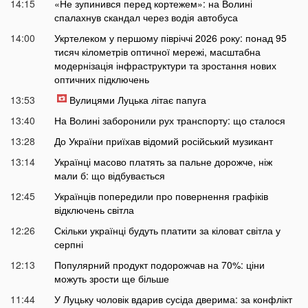
14:15
«Не зупинився перед кортежем»: на Волині
спалахнув скандал через водія автобуса
14:00
Укртелеком у першому півріччі 2026 року: понад 95
тисяч кілометрів оптичної мережі, масштабна
модернізація інфраструктури та зростання нових
оптичних підключень
13:53
Вулицями Луцька літає папуга
13:40
На Волині заборонили рух транспорту: що сталося
13:28
До України приїхав відомий російський музикант
13:14
Українці масово платять за пальне дорожче, ніж
мали б: що відбувається
12:45
Українців попередили про повернення графіків
відключень світла
12:26
Скільки українці будуть платити за кіловат світла у
серпні
12:13
Популярний продукт подорожчав на 70%: ціни
можуть зрости ще більше
11:44
У Луцьку чоловік вдарив сусіда дверима: за конфлікт