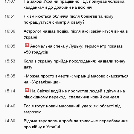
17:07
На заході України працівник ТЦК прикував чоловіка
кайданками до драбини на всю ніч
16:51
Як змінюється обличчя після брекетів та чому
покращується симетрія овалу?
16:36
Астролог назвав подію, після якої закінчиться війна в
Україні
16:05
Аномальна спека у Луцьку: термометр показав
+50 градусів
15:53
Коли в Україну прийде похолодання: назвали точну
дату
15:35
«Можна просто вмерти»: українці масово скаржаться
на «Укрзалізницю»
15:14
На Світязі водій не пропустив людей з дітьми на
пішохідному переході: спалахнув новий скандал
14:46
Росія готує новий масований удар: які області під
загрозою
14:30
Відома тарологиня зробила тривожне передбачення
про війну в Україні