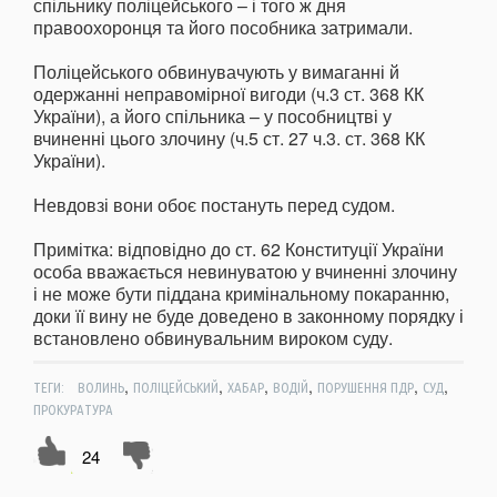
спільнику поліцейського – і того ж дня
правоохоронця та його пособника затримали.
Поліцейського обвинувачують у вимаганні й
одержанні неправомірної вигоди (ч.3 ст. 368 КК
України), а його спільника – у пособництві у
вчиненні цього злочину (ч.5 ст. 27 ч.3. ст. 368 КК
України).
Невдовзі вони обоє постануть перед судом.
Примітка: відповідно до ст. 62 Конституції України
особа вважається невинуватою у вчиненні злочину
і не може бути піддана кримінальному покаранню,
доки її вину не буде доведено в законному порядку і
встановлено обвинувальним вироком суду.
,
,
,
,
,
,
ТЕГИ:
ВОЛИНЬ
ПОЛІЦЕЙСЬКИЙ
ХАБАР
ВОДІЙ
ПОРУШЕННЯ ПДР
СУД
ПРОКУРАТУРА
24