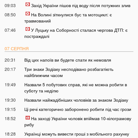
09:03
Захід України пішов під воду після потужних злив
08:50
На Волині зіткнулися бус та мотоцикл: є
травмований
07:46
У Луцьку на Соборності сталася чергова ДТП: є
постраждалі
07 СЕРПНЯ
20:31
Від цих напоїв ви будете спати як немовля
20:17
Три знаки Зодіаку несподівано розбагатіють
найближчим часом
19:49
Назвали 5 побутових справ, які не можна робити в
суботу та неділю
19:30
Назвали найжадібніших чоловіків за знаком Зодіаку
19:15
Ці речі категорично заборонено робити під час грози
18:52
На заході України чоловік впіймав 10-кілограмову
рибу
18:28
Українці можуть вивести гроші з мобільного рахунку