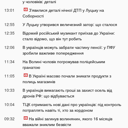
у чоловіків: деталі
13:01
Зʼявилися деталі нічної ДТП у Луцьку на
Соборності
12:55
У Луцьку утворився величезний затор: що сталося
12:35
Відомий російський музикант приїхав до України:
стало відомо, що він тут робить
12:06
В українців можуть забрати частину пенсії: у ПФУ
зробили важливе попередження
11:34
На Волині чоловік погрожував поліцейським
гранатою
11:05
В Україні масово почали зникати продукти з
полиць магазинів
10:33
В українців вимагають гроші за захист осель від
дронів РФ: що відбувається
10:04
ТЦК отримають нові дані про українців: під контроль
потраплять навіть ті, хто за кордоном
09:32
На війні загинув волинянин, якого 16 місяців
вважали зниклим безвісти