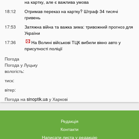
на картку, але є важлива умова
18:12
Отримав переказ на картку? Штраф 34 тисячі
гривень
17:53
Затяжна війна та важка зима: тривожний прогноз для
України
17:36
На Волині військові ТЦК вибили вікно авто у
присутності поліції
17:11
На Волині жінка під час сварки вдарила чоловіка
Погода
ножем: чим усе закінчилося
Погода у
Луцьку
вологість:
16:38
Стало відомо, чи накриє Волинь негода найближчим
часом
тиск:
16:10
До Луцька «на щиті» повернеться 43-річний Герой
вітер:
15:51
ПриватБанк списує з карток українців по 200 гривень:
Погода на
sinoptik.ua
у Харкові
у чому причина
15:26
Працівники «Нової пошти» шваброю виштовхали
собаку з відділення у аномальну спеку
Редакція
15:13
Помер чоловік відомої української акторки
Контакти
Написати листа у редакцію
14:45
Українці дали невтішний прогноз щодо термінів