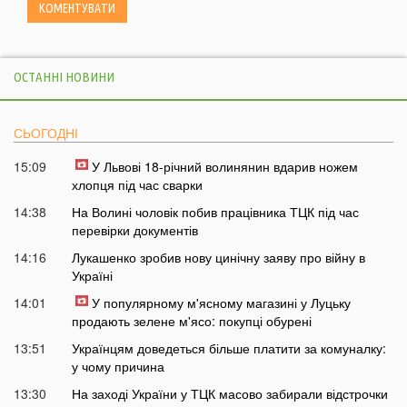
ОСТАННІ НОВИНИ
СЬОГОДНІ
15:09
У Львові 18-річний волинянин вдарив ножем
хлопця під час сварки
14:38
На Волині чоловік побив працівника ТЦК під час
перевірки документів
14:16
Лукашенко зробив нову цинічну заяву про війну в
Україні
14:01
У популярному м'ясному магазині у Луцьку
продають зелене м'ясо: покупці обурені
13:51
Українцям доведеться більше платити за комуналку:
у чому причина
13:30
На заході України у ТЦК масово забирали відстрочки