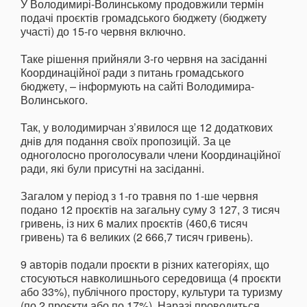
У Володимирі-Волинському продовжили термін
подачі проєктів громадського бюджету (бюджету
участі) до 15-го червня включно.
Таке рішення прийняли 3-го червня на засіданні
Координаційної ради з питань громадського
бюджету, – інформують на сайті Володимира-
Волинського.
Так, у володимирчан з’явилося ще 12 додаткових
днів для подання своїх пропозицій. За це
одноголосно проголосували члени Координаційної
ради, які були присутні на засіданні.
Загалом у період з 1-го травня по 1-ше червня
подано 12 проєктів на загальну суму 3 127, 3 тисяч
гривень, із них 6 малих проєктів (460,6 тисяч
гривень) та 6 великих (2 666,7 тисяч гривень).
9 авторів подали проєкти в різних категоріях, що
стосуються навколишнього середовища (4 проєкти
або 33%), публічного простору, культури та туризму
(по 2 проєкти або по 17%). Наразі проводиться