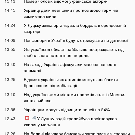
15:13
Помер чоловік відомої української акторки
14:45
Українці дали невтішний прогноз щодо термінів
закінчення війни
14:24
У Луцьку жінка організувала бордель в орендованій
квартирі
14:09
Пенсіонери в Україні будуть отримувати по дві пенсії
13:55
Які українські області найбільше постраждають від
глобального потепління: перелік
13:40
На заході Україні зафіксували масове нашестя
аномалії
13:25
Відомих українських артистів можуть позбавити
бронювання від мобілізації
13:10
Над українськими містами пролетів літак із Москви:
як так вийшло
12:56
Українцям можуть підвищити пенсії на 54%
12:43
У Луцьку водій тролейбуса проігнорував
хвилину мовчання
12:26
На Волині від удару блискавки загорілися дві споруди