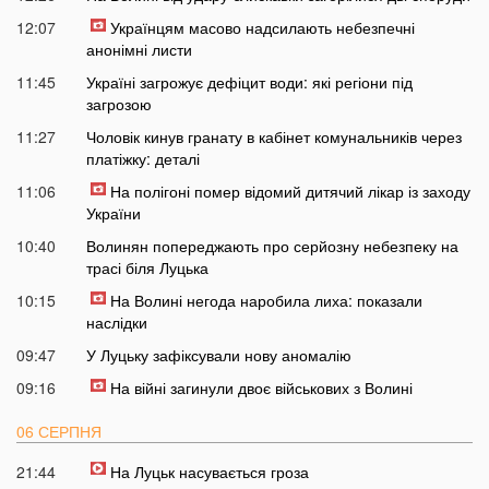
12:07
Українцям масово надсилають небезпечні
анонімні листи
11:45
Україні загрожує дефіцит води: які регіони під
загрозою
11:27
Чоловік кинув гранату в кабінет комунальників через
платіжку: деталі
11:06
На полігоні помер відомий дитячий лікар із заходу
України
10:40
Волинян попереджають про серйозну небезпеку на
трасі біля Луцька
10:15
На Волині негода наробила лиха: показали
наслідки
09:47
У Луцьку зафіксували нову аномалію
09:16
На війні загинули двоє військових з Волині
06 СЕРПНЯ
21:44
На Луцьк насувається гроза