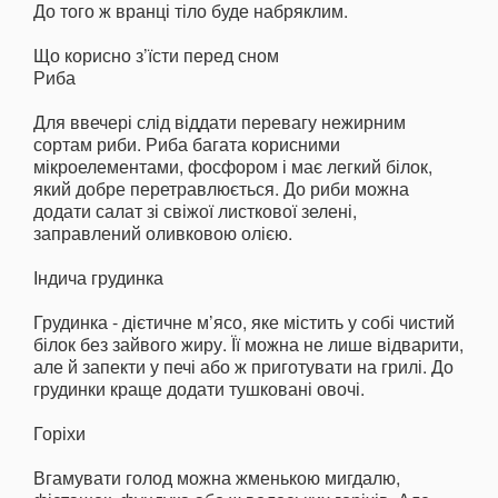
До того ж вранці тіло буде набряклим.
Що корисно з’їсти перед сном
Риба
Для ввечері слід віддати перевагу нежирним
сортам риби. Риба багата корисними
мікроелементами, фосфором і має легкий білок,
який добре перетравлюється. До риби можна
додати салат зі свіжої листкової зелені,
заправлений оливковою олією.
Індича грудинка
Грудинка - дієтичне м’ясо, яке містить у собі чистий
білок без зайвого жиру. Її можна не лише відварити,
але й запекти у печі або ж приготувати на грилі. До
грудинки краще додати тушковані овочі.
Горіхи
Вгамувати голод можна жменькою мигдалю,