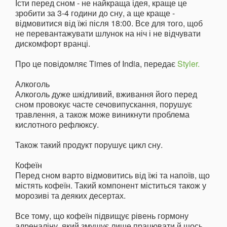
Їсти перед сном - не найкраща ідея, краще це
зробити за 3-4 години до сну, а ще краще -
відмовитися від їжі після 18:00. Все для того, щоб
не перевантажувати шлунок на ніч і не відчувати
дискомфорт вранці.
Про це повідомляє Times of India, передає
Styler.
Алкоголь
Алкоголь дуже шкідливий, вживання його перед
сном провокує часте сечовипускання, порушує
травлення, а також може виникнути проблема
кислотного рефлюксу.
Також такий продукт порушує цикл сну.
Кофеїн
Перед сном варто відмовитись від їжі та напоїв, що
містять кофеїн. Такий компонент міститься також у
морозиві та деяких десертах.
Все тому, що кофеїн підвищує рівень гормону
адреналіну, який змушує лише працювати й щось