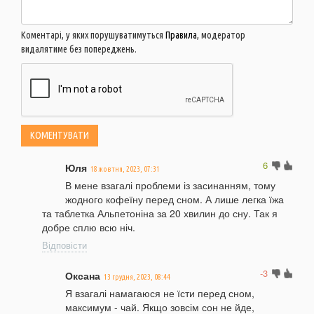
Коментарі, у яких порушуватимуться
Правила
, модератор
видалятиме без попереджень.
6
Юля
18 жовтня, 2023, 07:31
В мене взагалі проблеми із засинанням, тому
жодного кофеїну перед сном. А лише легка їжа
та таблетка Альпетоніна за 20 хвилин до сну. Так я
добре сплю всю ніч.
Відповісти
-3
Оксана
13 грудня, 2023, 08:44
Я взагалі намагаюся не їсти перед сном,
максимум - чай. Якщо зовсім сон не йде,