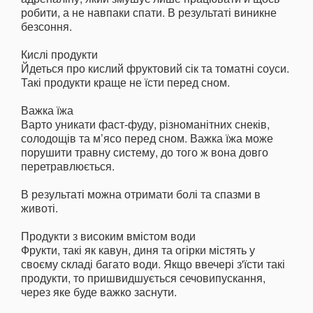
робити, а не навпаки спати. В результаті виникне
безсоння.
Кислі продукти
Йдеться про кислий фруктовий сік та томатні соуси.
Такі продукти краще не їсти перед сном.
Важка їжа
Варто уникати фаст-фуду, різноманітних снеків,
солодощів та м’ясо перед сном. Важка їжа може
порушити травну систему, до того ж вона довго
перетравлюється.
В результаті можна отримати болі та спазми в
животі.
Продукти з високим вмістом води
Фрукти, такі як кавун, диня та огірки містять у
своєму складі багато води. Якщо ввечері з'їсти такі
продукти, то пришвидшується сечовипускання,
через яке буде важко заснути.