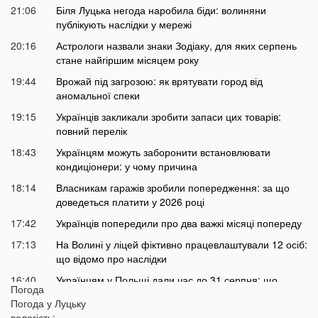
21:06
Біля Луцька негода наробила біди: волиняни
публікують наслідки у мережі
20:16
Астрологи назвали знаки Зодіаку, для яких серпень
стане найгіршим місяцем року
19:44
Врожай під загрозою: як врятувати город від
аномальної спеки
19:15
Українців закликали зробити запаси цих товарів:
повний перелік
18:43
Українцям можуть заборонити встановлювати
кондиціонери: у чому причина
18:14
Власникам гаражів зробили попередження: за що
доведеться платити у 2026 році
17:42
Українців попередили про два важкі місяці попереду
17:13
На Волині у ліцей фіктивно працевлаштували 12 осіб:
що відомо про наслідки
16:40
Українцям у Польщі дали час до 31 серпня: що
Погода
зміниться
Погода у
Луцьку
16:12
Відома українська ведуча потрапила у скандал
вологість: