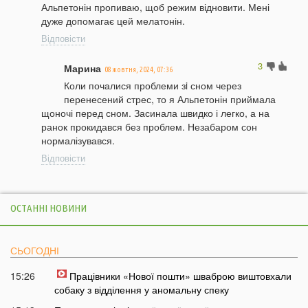
Альпетонін пропиваю, щоб режим відновити. Мені
дуже допомагає цей мелатонін.
Відповісти
3
Марина
08 жовтня, 2024, 07:36
Коли почалися проблеми зi сном через
перенесений стрес, то я Альпетонін приймала
щоночі перед сном. Засинала швидко і легко, а на
ранок прокидався без проблем. Незабаром сон
нормалізувався.
Відповісти
ОСТАННІ НОВИНИ
СЬОГОДНІ
15:26
Працівники «Нової пошти» шваброю виштовхали
собаку з відділення у аномальну спеку