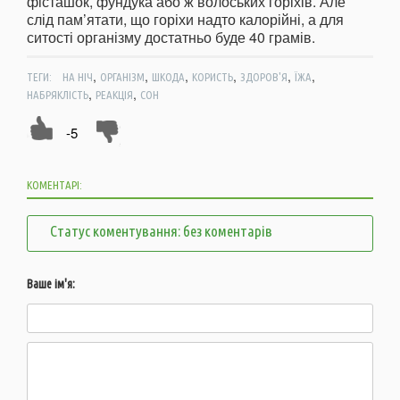
фісташок, фундука або ж волоських горіхів. Але
слід пам’ятати, що горіхи надто калорійні, а для
ситості організму достатньо буде 40 грамів.
,
,
,
,
,
,
ТЕГИ:
НА НІЧ
ОРГАНІЗМ
ШКОДА
КОРИСТЬ
ЗДОРОВ'Я
ЇЖА
,
,
НАБРЯКЛІСТЬ
РЕАКЦІЯ
СОН
-5
КОМЕНТАРІ:
Статус коментування: без коментарів
Ваше ім'я: