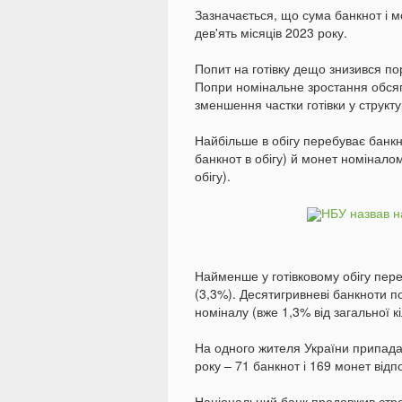
Зазначається, що сума банкнот і м
дев'ять місяців 2023 року.
Попит на готівку дещо знизився по
Попри номінальне зростання обсягів
зменшення частки готівки у структу
Найбільше в обігу перебуває банкно
банкнот в обігу) й монет номіналом
обігу).
Найменше у готівковому обігу пере
(3,3%). Десятигривневі банкноти п
номіналу (вже 1,3% від загальної кі
На одного жителя України припадає
року – 71 банкнот і 169 монет відпо
Національний банк продовжив строк