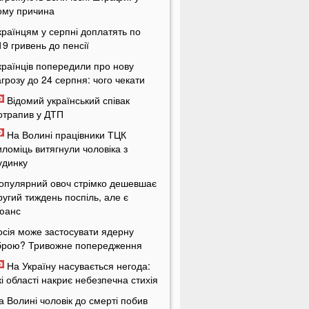
ому причина
країнцям у серпні доплатять по
19 гривень до пенсії
країнців попередили про нову
агрозу до 24 серпня: чого чекати
Відомий український співак
отрапив у ДТП
На Волині працівники ТЦК
иломіць витягнули чоловіка з
удинку
опулярний овоч стрімко дешевшає
ругий тиждень поспіль, але є
юанс
осія може застосувати ядерну
брою? Тривожне попередження
На Україну насувається негода:
кі області накриє небезпечна стихія
а Волині чоловік до смерті побив