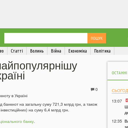
ео
Статті
Волинь
Війна
Економіка
Політика
найпопулярнішу
раїні
ОСТАННІ
0
СЬОГОД
13:07
рд банкнот на загальну суму 721,3 млрд грн, а також
Ш
інвестиційних) на суму 6,4 млрд грн.
д
12:35
В
ціонального банку
.
з