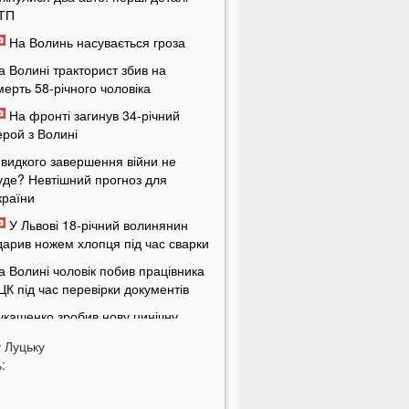
ТП
На Волинь насувається гроза
а Волині тракторист збив на
мерть 58-річного чоловіка
На фронті загинув 34-річний
ерой з Волині
видкого завершення війни не
уде? Невтішний прогноз для
країни
У Львові 18-річний волинянин
дарив ножем хлопця під час сварки
а Волині чоловік побив працівника
ЦК під час перевірки документів
укашенко зробив нову цинічну
аяву про війну в Україні
у
Луцьку
У популярному м'ясному
:
агазині у Луцьку продають зелене
'ясо: покупці обурені