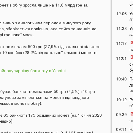
ч
онет в обігу зросла лише на 11,8 млрд грн за
12:06
У
5
рівняно з аналогічним періодом минулого року.
11:38
У
, зберігається повільна, але стійка тенденція до
з
рі грошової маси.
11:17
т номіналом 500 грн (27,9% від загальної кількості
п
 10 копійок (28,2% від загальної кількості монет в
11:01
с
б
10:40
П
д
н
буває банкнот номіналами 50 грн (4,5%) і 10 грн
оступово замінюються на монети відповідного
10:12
Р
лькості монет в обігу).
з
09:39
 65 банкнот і 175 розмінних монет (на 1 січня 2023
я
відно).
09:11
Н
 обміну монет номіналами 1, 2, 5 і 25 копійок і