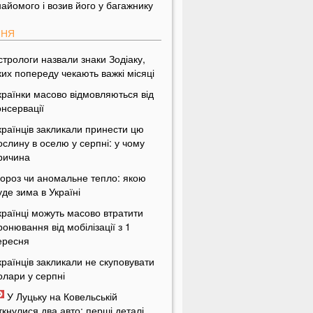
найомого і возив його у багажнику
ПНЯ
стрологи назвали знаки Зодіаку,
ких попереду чекають важкі місяці
країнки масово відмовляються від
онсервації
країнців закликали принести цю
ослину в оселю у серпні: у чому
ричина
ороз чи аномальне тепло: якою
уде зима в Україні
країнці можуть масово втратити
ронювання від мобілізації з 1
ересня
країнців закликали не скуповувати
олари у серпні
У Луцьку на Ковельській
іткнулися два авто: перші деталі