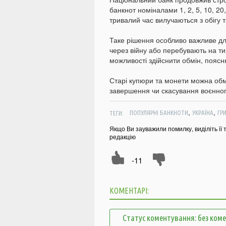
банкнот номіналами 1, 2, 5, 10, 20,
тривалий час вилучаються з обігу 
Таке рішення особливо важливе для
через війну або перебувають на ти
можливості здійснити обмін, пояс
Старі купюри та монети можна обм
завершення чи скасування воєнного
,
,
ТЕГИ:
ПОПУЛЯРНІ БАНКНОТИ
УКРАЇНА
ГР
Якщо Ви зауважили помилку, виділіть її 
редакцію
-11
КОМЕНТАРІ:
Статус коментування: без ком