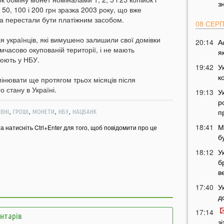
з
 50, 100 і 200 грн зразка 2003 року, що вже
та перестали бути платіжним засобом.
08 СЕР
 українців, які вимушено залишили свої домівки
20:14
А
мчасово окупованій території, і не мають
я
нюють у НБУ.
19:42
У
к
інювати ще протягом трьох місяців після
 стану в Україні.
19:13
У
р
,
,
,
,
п
ИВНІ
ГРОШІ
МОНЕТИ
НБУ
НАЦБАНК
18:41
М
та натисніть Ctrl+Enter для того, щоб повідомити про це
б
18:12
У
б
в
17:40
У
д
17:14
ентарів
з