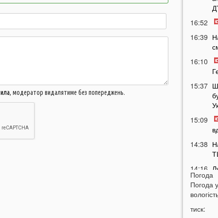
Д
16:52
16:39
Н
с
16:10
Г
15:37
Ш
вила
, модератор видалятиме без попереджень.
б
У
15:09
в
14:38
Н
Т
14:16
Л
Погода
з
Погода 
14:01
вологість
м
тиск:
м