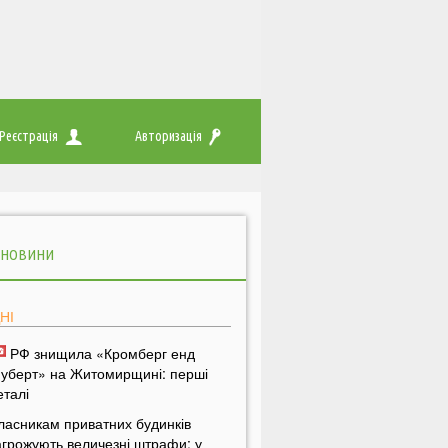
Реєстрація
Авторизація
 НОВИНИ
НІ
РФ знищила «Кромберг енд
уберт» на Житомирщині: перші
еталі
ласникам приватних будинків
агрожують величезні штрафи: у