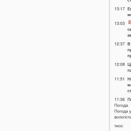
13:17
Е
м
13:03
с
а
12:37
В
п
п
12:08
Ц
п
11:51
Н
м
с
11:36
П
Погода
м
Погода 
т
вологість
11:07
У
тиск:
б