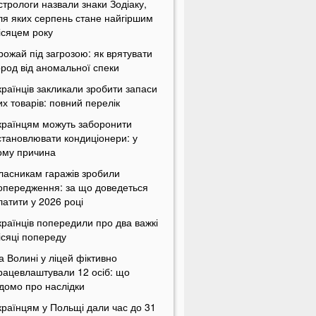
стрологи назвали знаки Зодіаку,
ля яких серпень стане найгіршим
ісяцем року
рожай під загрозою: як врятувати
ород від аномальної спеки
країнців закликали зробити запаси
их товарів: повний перелік
країнцям можуть заборонити
становлювати кондиціонери: у
ому причина
ласникам гаражів зробили
опередження: за що доведеться
латити у 2026 році
країнців попередили про два важкі
ісяці попереду
а Волині у ліцей фіктивно
рацевлаштували 12 осіб: що
ідомо про наслідки
країнцям у Польщі дали час до 31