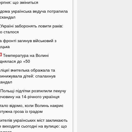
ерпня: що зміниться
ідома українська ведуча потрапила
 скандал
 Україні заборонять ловити раків:
о сталося
а фронті загинув військовий з
уцька
Температура на Волині
іднялася до +50
 ліцеї вчителька ображала та
ринижувала дітей: спалахнув
кандал
 Польщі підлітки розпилили пекучу
ечовину на 14-річного українця
тало відомо, коли Волинь накриє
отужна гроза із градом
ителів українських міст закликають
е виходити сьогодні на вулицю: що
талося