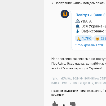
У Повітряних Силах повідомляють 
Наполегливо закликаємо не нехтува
Пройдіть, будь ласка, до найближчо
який об'єкт на території України!
,
,
ТЕГИ:
УКРАЇНА
ВОЛИНЬ
ВОЛИНСЬКА ОБЛ
,
,
КРИЛАТІ РАКЕТИ
ПОПЕРЕДЖЕННЯ
ПОВІТРЯ
Якщо Ви зауважили помилку, виділіть її 
редакцію
-8