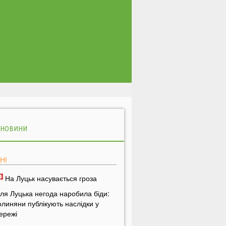
 НОВИНИ
НІ
На Луцьк насувається гроза
іля Луцька негода наробила біди:
олиняни публікують наслідки у
ережі