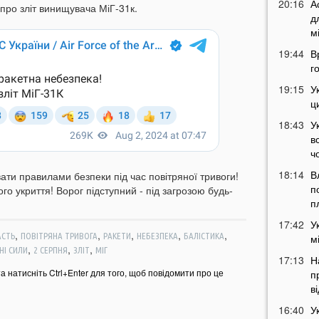
20:16
А
про зліт винищувача МіГ-31к.
д
м
19:44
В
г
19:15
У
ц
18:43
У
в
ч
18:14
В
ти правилами безпеки під час повітряної тривоги!
п
го укриття! Ворог підступний - під загрозою будь-
п
17:42
У
,
,
,
,
,
АСТЬ
ПОВІТРЯНА ТРИВОГА
РАКЕТИ
НЕБЕЗПЕКА
БАЛІСТИКА
м
,
,
,
НІ СИЛИ
2 СЕРПНЯ
ЗЛІТ
МІГ
17:13
Н
та натисніть Ctrl+Enter для того, щоб повідомити про це
п
в
16:40
У