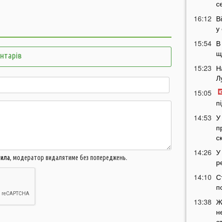
с
16:12
В
у
15:54
В
щ
ентарів
15:23
Н
Л
15:05
п
14:53
У
п
с
14:26
У
вила
, модератор видалятиме без попереджень.
р
14:10
С
п
13:38
Ж
н
с