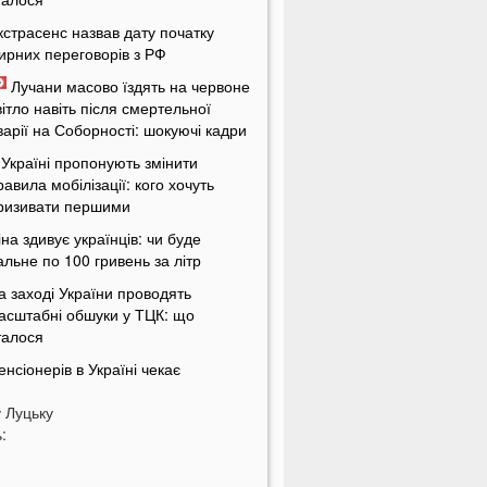
кстрасенс назвав дату початку
ирних переговорів з РФ
Лучани масово їздять на червоне
вітло навіть після смертельної
варії на Соборності: шокуючі кадри
 Україні пропонують змінити
равила мобілізації: кого хочуть
ризивати першими
іна здивує українців: чи буде
альне по 100 гривень за літр
а заході України проводять
асштабні обшуки у ТЦК: що
талося
енсіонерів в Україні чекає
асштабна перевірка: кого це
у
оркнеться
Луцьку
:
країну накриє потужна магнітна
уря: названі небезпечні дати