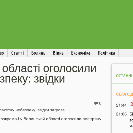
ео
Статті
Волинь
Війна
Економіка
Політика
 області оголосили
зпеку: звідки
ОСТАННІ
СЬОГОД
0
21:44
21:06
Б
, зокрема і у Волинській області оголосили повітряну
в
м