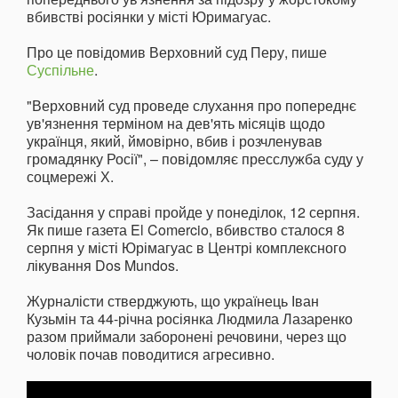
вбивстві росіянки у місті Юримагуас.
Про це повідомив Верховний суд Перу, пише
Суспільне
.
"Верховний суд проведе слухання про попереднє
ув'язнення терміном на дев'ять місяців щодо
українця, який, ймовірно, вбив і розчленував
громадянку Росії", – повідомляє пресслужба суду у
соцмережі Х.
Засідання у справі пройде у понеділок, 12 серпня.
Як пише газета El Comercio, вбивство сталося 8
серпня у місті Юрімагуас в Центрі комплексного
лікування Dos Mundos.
Журналісти стверджують, що українець Іван
Кузьмін та 44-річна росіянка Людмила Лазаренко
разом приймали заборонені речовини, через що
чоловік почав поводитися агресивно.