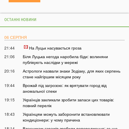
ОСТАННІ НОВИНИ
06 СЕРПНЯ
21:44
На Луцьк насувається гроза
21:06
Біля Луцька негода наробила біди: волиняни
публікують наслідки у мережі
20:16
Астрологи назвали знаки Зодіаку, для яких серпень
стане найгіршим місяцем року
19:44
Врожай під загрозою: як врятувати город від
аномальної спеки
19:15
Українців закликали зробити запаси цих товарів:
повний перелік
18:43
Українцям можуть заборонити встановлювати
кондиціонери: у чому причина
18:14
Власникам гаражів зробили попередження: за що