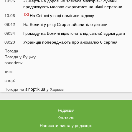
10:26
«Смерть на дорозі не злякала мажорів»: лучани
продовжують масово скаржитися на нічні перегони
10:06
На Світязі у воді помітили гадюку
09:42
На Волині у річці Стир знайшли тіло дитини
09:34
Громаду на Волині відключать від світла: відомі дати
09:20
Українців попереджають про аномалію 6 серпня
09:05
Погода
На Волині підтвердили загибель Героя, який рік
Погода у
Луцьку
вважався зниклим безвісти
вологість:
05 СЕРПНЯ
тиск:
21:32
У Луцьку зафіксували аномалію
вітер:
20:21
Ці продукти потрібно викинути через 48 годин: вони
Погода на
sinoptik.ua
у Харкові
можуть бути небезпечними
19:51
Одну категорію людей закликали щодня пити каву:
кого це стосується
Редакція
19:20
Що категорично заборонено робити на Яблучний
Контакти
Спас: повний перелік
Написати листа у редакцію