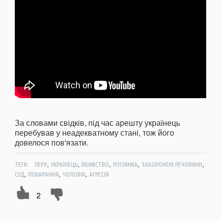
За словами свідків, під час арешту українець
перебував у неадекватному стані, тож його
довелося пов'язати.
,
,
,
,
,
ТЕГИ:
ПЕРУ
УКРАЇНЕЦЬ
ВБИВСТВО
РОСІЯНКА
ЗАБОРОНЕНІ РЕЧОВИНИ
,
,
,
СУД
ПОКАРАННЯ
ЧОЛОВІК
АГРЕСІЯ
2