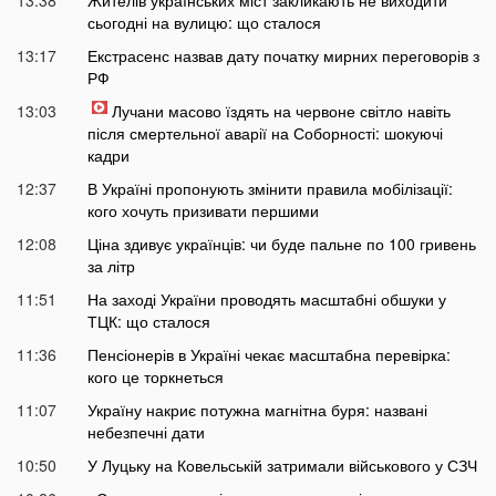
сьогодні на вулицю: що сталося
13:17
Екстрасенс назвав дату початку мирних переговорів з
РФ
13:03
Лучани масово їздять на червоне світло навіть
після смертельної аварії на Соборності: шокуючі
кадри
12:37
В Україні пропонують змінити правила мобілізації:
кого хочуть призивати першими
12:08
Ціна здивує українців: чи буде пальне по 100 гривень
за літр
11:51
На заході України проводять масштабні обшуки у
ТЦК: що сталося
11:36
Пенсіонерів в Україні чекає масштабна перевірка:
кого це торкнеться
11:07
Україну накриє потужна магнітна буря: названі
небезпечні дати
10:50
У Луцьку на Ковельській затримали військового у СЗЧ