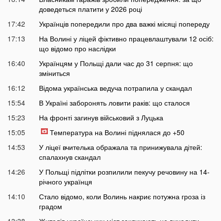
доведеться платити у 2026 році
17:42
Українців попередили про два важкі місяці попереду
17:13
На Волині у ліцей фіктивно працевлаштували 12 осіб:
що відомо про наслідки
16:40
Українцям у Польщі дали час до 31 серпня: що
зміниться
16:12
Відома українська ведуча потрапила у скандал
15:54
В Україні заборонять ловити раків: що сталося
15:23
На фронті загинув військовий з Луцька
15:05
Температура на Волині піднялася до +50
14:53
У ліцеї вчителька ображала та принижувала дітей:
спалахнув скандал
14:26
У Польщі підлітки розпилили пекучу речовину на 14-
річного українця
14:10
Стало відомо, коли Волинь накриє потужна гроза із
градом
13:38
Жителів українських міст закликають не виходити