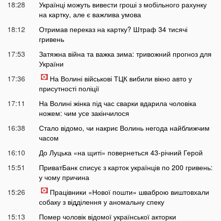
18:28
Українці можуть вивести гроші з мобільного рахунку
на картку, але є важлива умова
18:12
Отримав переказ на картку? Штраф 34 тисячі
гривень
17:53
Затяжна війна та важка зима: тривожний прогноз для
України
17:36
На Волині військові ТЦК вибили вікно авто у
присутності поліції
17:11
На Волині жінка під час сварки вдарила чоловіка
ножем: чим усе закінчилося
16:38
Стало відомо, чи накриє Волинь негода найближчим
часом
16:10
До Луцька «на щиті» повернеться 43-річний Герой
15:51
ПриватБанк списує з карток українців по 200 гривень:
у чому причина
15:26
Працівники «Нової пошти» шваброю виштовхали
собаку з відділення у аномальну спеку
15:13
Помер чоловік відомої української акторки