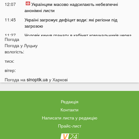
12:07
Українцям масово надсилають небезпечні
анонімні листи
11:45
Україні загрожує дефіцит води: які регіони під
загрозою
11:27
Чоловік кинув гранату в кабінет комунальників через
Погода
платіжку: деталі
Погода у
Луцьку
11:06
На полігоні помер відомий дитячий лікар із заходу
вологість:
України
тиск:
10:40
Волинян попереджають про серйозну небезпеку на
вітер:
трасі біля Луцька
Погода на
sinoptik.ua
у Харкові
10:15
На Волині негода наробила лиха: показали
наслідки
09:47
У Луцьку зафіксували нову аномалію
Редакція
09:16
На війні загинули двоє військових з Волині
Контакти
Написати листа у редакцію
06 СЕРПНЯ
Прайс-лист
21:44
На Луцьк насувається гроза