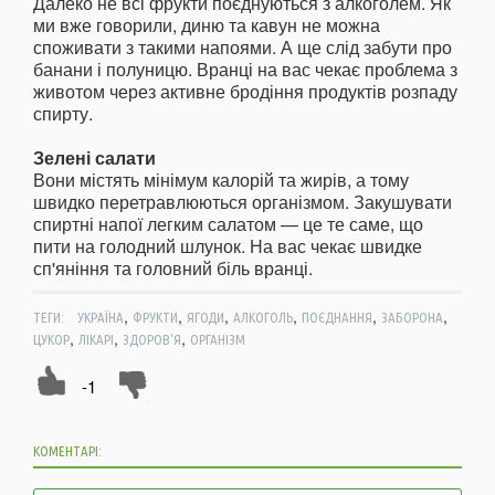
Далеко не всі фрукти поєднуються з алкоголем. Як
ми вже говорили, диню та кавун не можна
споживати з такими напоями. А ще слід забути про
банани і полуницю. Вранці на вас чекає проблема з
животом через активне бродіння продуктів розпаду
спирту.
Зелені салати
Вони містять мінімум калорій та жирів, а тому
швидко перетравлюються організмом. Закушувати
спиртні напої легким салатом — це те саме, що
пити на голодний шлунок. На вас чекає швидке
сп'яніння та головний біль вранці.
,
,
,
,
,
,
ТЕГИ:
УКРАЇНА
ФРУКТИ
ЯГОДИ
АЛКОГОЛЬ
ПОЄДНАННЯ
ЗАБОРОНА
,
,
,
ЦУКОР
ЛІКАРІ
ЗДОРОВ'Я
ОРГАНІЗМ
-1
КОМЕНТАРІ: