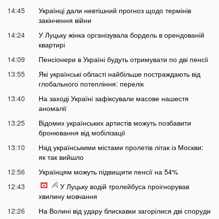
14:45
Українці дали невтішний прогноз щодо термінів
закінчення війни
14:24
У Луцьку жінка організувала бордель в орендованій
квартирі
14:09
Пенсіонери в Україні будуть отримувати по дві пенсії
13:55
Які українські області найбільше постраждають від
глобального потепління: перелік
13:40
На заході Україні зафіксували масове нашестя
аномалії
13:25
Відомих українських артистів можуть позбавити
бронювання від мобілізації
13:10
Над українськими містами пролетів літак із Москви:
як так вийшло
12:56
Українцям можуть підвищити пенсії на 54%
12:43
У Луцьку водій тролейбуса проігнорував
хвилину мовчання
12:26
На Волині від удару блискавки загорілися дві споруди