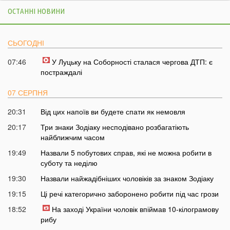
ОСТАННІ НОВИНИ
СЬОГОДНІ
07:46
У Луцьку на Соборності сталася чергова ДТП: є
постраждалі
07 СЕРПНЯ
20:31
Від цих напоїв ви будете спати як немовля
20:17
Три знаки Зодіаку несподівано розбагатіють
найближчим часом
19:49
Назвали 5 побутових справ, які не можна робити в
суботу та неділю
19:30
Назвали найжадібніших чоловіків за знаком Зодіаку
19:15
Ці речі категорично заборонено робити під час грози
18:52
На заході України чоловік впіймав 10-кілограмову
рибу