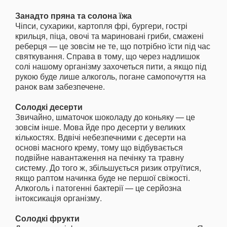
Занадто пряна та солона їжа
Чіпси, сухарики, картопля фрі, бургери, гострі
крильця, піца, овочі та мариновані гриби, смажені
реберця — це зовсім не те, що потрібно їсти під час
святкування. Справа в тому, що через надлишок
солі нашому організму захочеться пити, а якщо під
рукою буде лише алкоголь, погане самопочуття на
ранок вам забезпечене.
Солодкі десерти
Звичайно, шматочок шоколаду до коньяку — це
зовсім інше. Мова йде про десерти у великих
кількостях. Вдвічі небезпечними є десерти на
основі масного крему, тому що відбувається
подвійне навантаження на печінку та травну
систему. До того ж, збільшується ризик отруїтися,
якщо раптом начинка буде не першої свіжості.
Алкоголь і патогенні бактерії — це серйозна
інтоксикація організму.
Солодкі фрукти