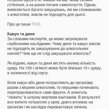
сп'яніння, а на ранок погане самопочуття. Однак,
виявляється багато закушувань, які ми споживаємо
з алкоголем, зовсім не підходять для цього.
Про це пише
ТСН
.
Кавун та диня
За словами експертів, це може загрожувати
серйозними наслідками. Чому диня та кавун зовсім
не підходять як закушування до алкогольних
напоїв? Чим ще не слід закушувати алкоголь?
Як відомо, кавун та диня містять велику кількість
цукру. На 100 г м'якоті може бути близько 10 г цукру,
в залежності від сорту.
Коли кавун або диня потрапляють до організму
разом з міцним алкоголем, то першими починають
перетравлюватися саме фрукти. А алкоголь
"лежить" в шлунку мертвим вантажем. В результаті
все випите потрапляє у кров, довго впливає на
організм і як наслідок перевантажує печінку.