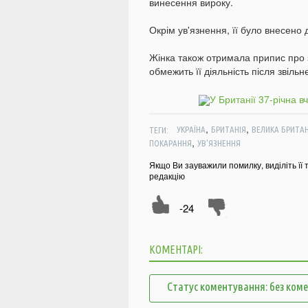
винесення вироку.
Окрім ув'язнення, її було внесено 
Жінка також отримала припис про з
обмежить її діяльність після звільн
,
,
ТЕГИ:
УКРАЇНА
БРИТАНІЯ
ВЕЛИКА БРИТАН
,
ПОКАРАННЯ
УВ'ЯЗНЕННЯ
Якщо Ви зауважили помилку, виділіть її 
редакцію
-24
КОМЕНТАРІ:
Статус коментування: без ком