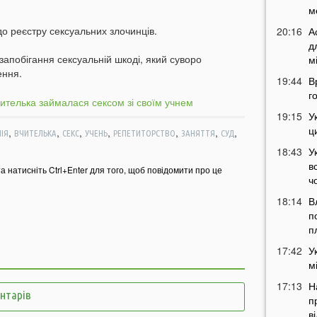
м
до реєстру сексуальних злочинців.
20:16
А
д
апобігання сексуальній шкоді, який суворо
м
ення.
19:44
В
г
19:15
У
ц
,
,
,
,
,
,
,
ІЯ
ВЧИТЕЛЬКА
СЕКС
УЧЕНЬ
РЕПЕТИТОРСТВО
ЗАНЯТТЯ
СУД
18:43
У
в
та натисніть Ctrl+Enter для того, щоб повідомити про це
ч
18:14
В
п
п
17:42
У
м
17:13
Н
ентарів
п
в