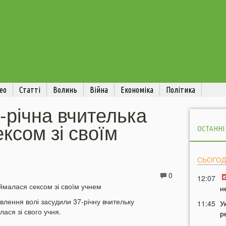
ео
Статті
Волинь
Війна
Економіка
Політика
7-річна вчителька
ксом зі своїм
ОСТАННІ
СЬОГОД
0
12:07
н
авлення волі засудили 37-річну вчительку
11:45
У
ася зі свого учня.
р