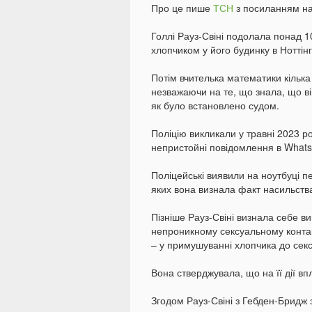
Про це пише
ТСН
з посиланням на 
Голлі Рауз-Свіні подолала понад 1
хлопчиком у його будинку в Ноттін
Потім вчителька математики кілька 
незважаючи на те, що знала, що він
як було встановлено судом.
Поліцію викликали у травні 2023 р
непристойні повідомлення в What
Поліцейські виявили на ноутбуці пе
яких вона визнала факт насильства 
Пізніше Рауз-Свіні визнала себе 
непроникному сексуальному контак
– у примушуванні хлопчика до секс
Вона стверджувала, що на її дії вп
Згодом Рауз-Свіні з Гебден-Бридж 