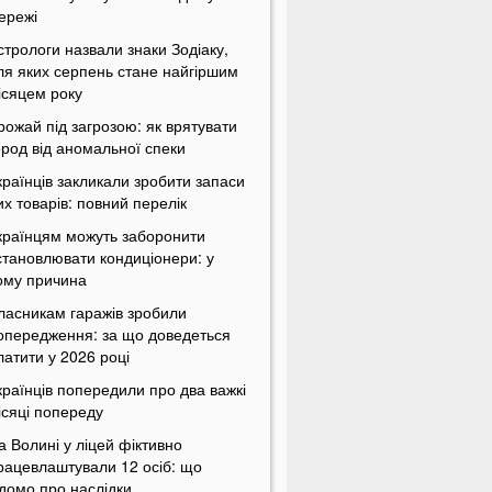
ережі
стрологи назвали знаки Зодіаку,
ля яких серпень стане найгіршим
ісяцем року
рожай під загрозою: як врятувати
ород від аномальної спеки
країнців закликали зробити запаси
их товарів: повний перелік
країнцям можуть заборонити
становлювати кондиціонери: у
ому причина
ласникам гаражів зробили
опередження: за що доведеться
латити у 2026 році
країнців попередили про два важкі
ісяці попереду
а Волині у ліцей фіктивно
рацевлаштували 12 осіб: що
ідомо про наслідки