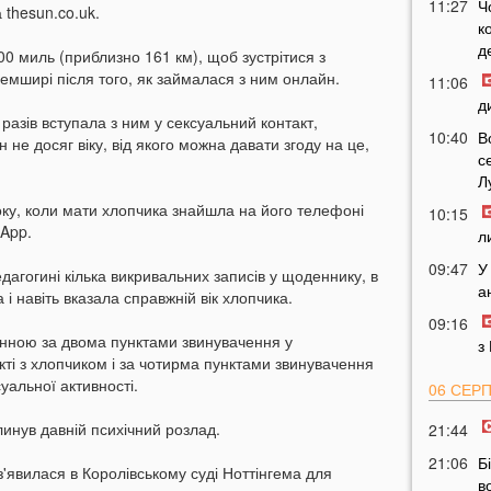
11:27
Ч
thesun.co.uk.
к
д
00 миль (приблизно 161 км), щоб зустрітися з
гемширі після того, як займалася з ним онлайн.
11:06
д
разів вступала з ним у сексуальний контакт,
10:40
В
 не досяг віку, від якого можна давати згоду на це,
с
Л
оку, коли мати хлопчика знайшла на його телефоні
10:15
sApp.
л
09:47
У
дагогині кілька викривальних записів у щоденнику, в
а
і навіть вказала справжній вік хлопчика.
09:16
винною за двома пунктами звинувачення у
з
ті з хлопчиком і за чотирма пунктами звинувачення
уальної активності.
06 СЕР
линув давній психічний розлад.
21:44
21:06
Б
з'явилася в Королівському суді Ноттінгема для
в