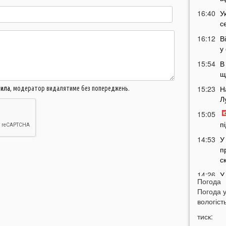
16:40
У
с
16:12
В
у
15:54
В
щ
15:23
Н
вила
, модератор видалятиме без попереджень.
Л
15:05
п
14:53
У
п
с
14:26
У
Погода
р
Погода 
14:10
С
вологість
п
тиск:
13:38
Ж