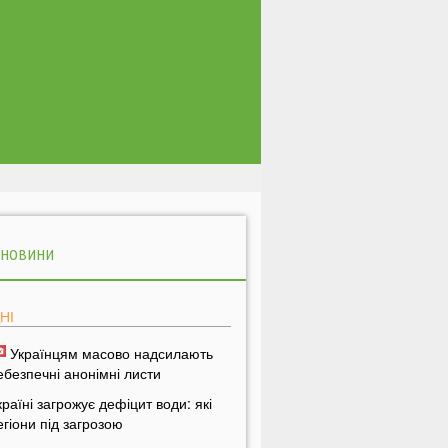
 НОВИНИ
НІ
Українцям масово надсилають
ебезпечні анонімні листи
країні загрожує дефіцит води: які
егіони під загрозою