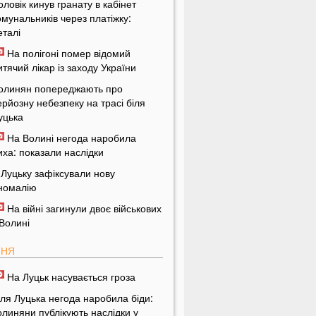
оловік кинув гранату в кабінет
омунальників через платіжку:
еталі
На полігоні помер відомий
итячий лікар із заходу України
олинян попереджають про
ерйозну небезпеку на трасі біля
уцька
На Волині негода наробила
иха: показали наслідки
 Луцьку зафіксували нову
номалію
На війні загинули двоє військових
 Волині
ПНЯ
На Луцьк насувається гроза
іля Луцька негода наробила біди:
олиняни публікують наслідки у