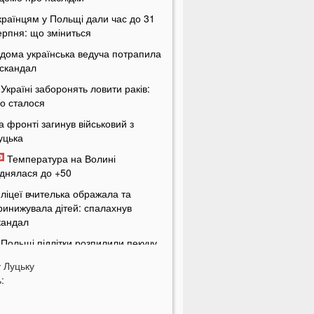
країнцям у Польщі дали час до 31
ерпня: що зміниться
ідома українська ведуча потрапила
 скандал
 Україні заборонять ловити раків:
о сталося
а фронті загинув військовий з
уцька
Температура на Волині
іднялася до +50
 ліцеї вчителька ображала та
ринижувала дітей: спалахнув
кандал
 Польщі підлітки розпилили пекучу
ечовину на 14-річного українця
у
Луцьку
тало відомо, коли Волинь накриє
:
отужна гроза із градом
ителів українських міст закликають