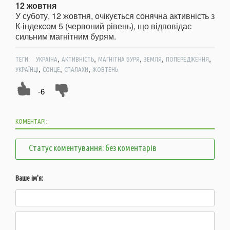
12 жовтня
У суботу, 12 жовтня, очікується сонячна активність з
К-індексом 5 (червоний рівень), що відповідає
сильним магнітним бурям.
,
,
,
,
,
ТЕГИ:
УКРАЇНА
АКТИВНІСТЬ
МАГНІТНА БУРЯ
ЗЕМЛЯ
ПОПЕРЕДЖЕННЯ
,
,
,
УКРАЇНЦІ
СОНЦЕ
СПАЛАХИ
ЖОВТЕНЬ
-6
КОМЕНТАРІ:
Статус коментування: без коментарів
Ваше ім'я: