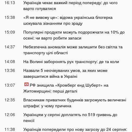
16:13
Українців чекає важкий період попереду: до чого
варто готуватися
15:38
«Я не вивожу це»: відома українська блогерка
шокувала зізнанням про зраду
15:09
Популярні продукти можуть подорожчати на 10% до
осені: чи варто робити запаси
14:37
Небезпечна аномалія може залишити без світла та
транспорту цілі області
14:08
На Волині заборонять рух транспорту: де та коли
13:36
Назвали 5 неочікуваних умов, за яких може
завершитися війна в Україні
13:07
РФ знищила «Кромберг енд Шуберт» на
Житомирщині: перші деталі
12:35
Власникам приватних будинків загрожують величезні
штрафи: у чому причина
12:06
Українцям у серпні доплатять по 519 гривень до
пенсії
11:38
Українців попередили про нову загрозу до 24 серпня: