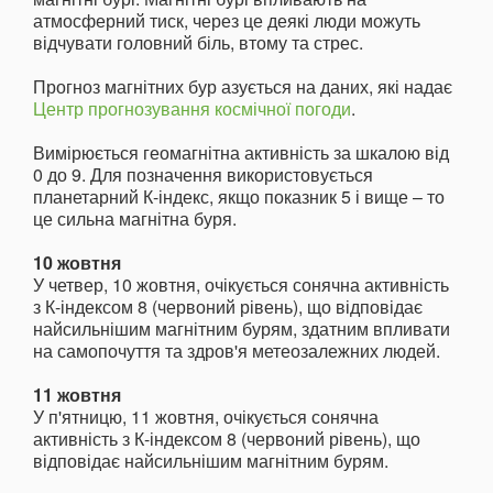
атмосферний тиск, через це деякі люди можуть
відчувати головний біль, втому та стрес.
Прогноз магнітних бур азується на даних, які надає
Центр прогнозування космічної погоди
.
Вимірюється геомагнітна активність за шкалою від
0 до 9. Для позначення використовується
планетарний К-індекс, якщо показник 5 і вище – то
це сильна магнітна буря.
10 жовтня
У четвер, 10 жовтня, очікується сонячна активність
з К-індексом 8 (червоний рівень), що відповідає
найсильнішим магнітним бурям, здатним впливати
на самопочуття та здров'я метеозалежних людей.
11 жовтня
У п'ятницю, 11 жовтня, очікується сонячна
активність з К-індексом 8 (червоний рівень), що
відповідає найсильнішим магнітним бурям.