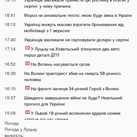
серпні: у чому причина
18:41
Мороз чи аномальне тепло: якою буде зима в Україні
18:12
Українці можуть масово втратити бронювання від
мобілізації з 1 вересня
17:40
Українців закликали не скуповувати долари у серпні
17:14
У Луцьку на Ковельській зіткнулися два авто:
перші деталі ДТП
16:52
На Волинь насувається гроза
16:39
На Волині тракторист збив на смерть 58-річного
чоловіка
16:10
На фронті загинув 34-річний Герой з Волині
15:37
Швидкого завершення війни не буде? Невтішний
прогноз для України
15:09
У Львові 18-річний волинянин вдарив ножем
хлопця під час сварки
Погода
14:38
На Волині чоловік побив працівника ТЦК під час
Погода у
Луцьку
перевірки документів
вологість: