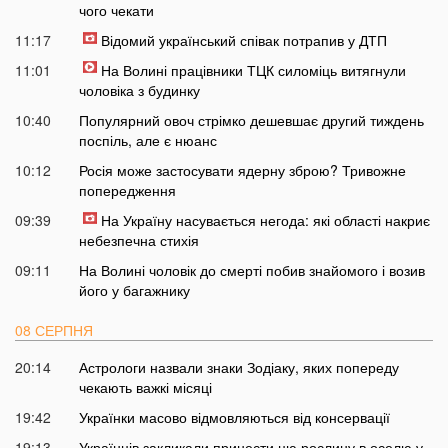
чого чекати
11:17
Відомий український співак потрапив у ДТП
11:01
На Волині працівники ТЦК силоміць витягнули
чоловіка з будинку
10:40
Популярний овоч стрімко дешевшає другий тиждень
поспіль, але є нюанс
10:12
Росія може застосувати ядерну зброю? Тривожне
попередження
09:39
На Україну насувається негода: які області накриє
небезпечна стихія
09:11
На Волині чоловік до смерті побив знайомого і возив
його у багажнику
08 СЕРПНЯ
20:14
Астрологи назвали знаки Зодіаку, яких попереду
чекають важкі місяці
19:42
Українки масово відмовляються від консервації
19:13
Українців закликали принести цю рослину в оселю у