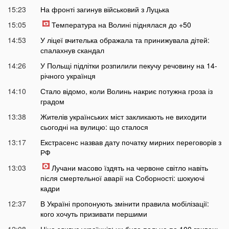
15:23
На фронті загинув військовий з Луцька
15:05
Температура на Волині піднялася до +50
14:53
У ліцеї вчителька ображала та принижувала дітей:
спалахнув скандал
14:26
У Польщі підлітки розпилили пекучу речовину на 14-
річного українця
14:10
Стало відомо, коли Волинь накриє потужна гроза із
градом
13:38
Жителів українських міст закликають не виходити
сьогодні на вулицю: що сталося
13:17
Екстрасенс назвав дату початку мирних переговорів з
РФ
13:03
Лучани масово їздять на червоне світло навіть
після смертельної аварії на Соборності: шокуючі
кадри
12:37
В Україні пропонують змінити правила мобілізації:
кого хочуть призивати першими
12:08
Ціна здивує українців: чи буде пальне по 100 гривень