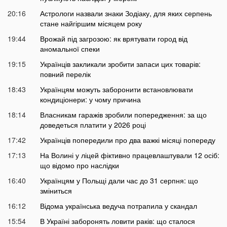
20:16
Астрологи назвали знаки Зодіаку, для яких серпень
стане найгіршим місяцем року
19:44
Врожай під загрозою: як врятувати город від
аномальної спеки
19:15
Українців закликали зробити запаси цих товарів:
повний перелік
18:43
Українцям можуть заборонити встановлювати
кондиціонери: у чому причина
18:14
Власникам гаражів зробили попередження: за що
доведеться платити у 2026 році
17:42
Українців попередили про два важкі місяці попереду
17:13
На Волині у ліцей фіктивно працевлаштували 12 осіб:
що відомо про наслідки
16:40
Українцям у Польщі дали час до 31 серпня: що
зміниться
16:12
Відома українська ведуча потрапила у скандал
15:54
В Україні заборонять ловити раків: що сталося