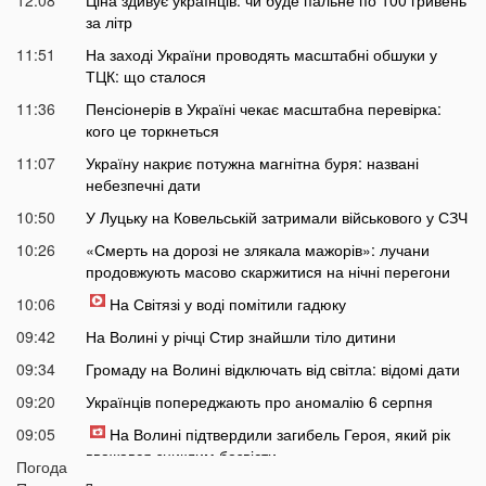
за літр
11:51
На заході України проводять масштабні обшуки у
ТЦК: що сталося
11:36
Пенсіонерів в Україні чекає масштабна перевірка:
кого це торкнеться
11:07
Україну накриє потужна магнітна буря: названі
небезпечні дати
10:50
У Луцьку на Ковельській затримали військового у СЗЧ
10:26
«Смерть на дорозі не злякала мажорів»: лучани
продовжують масово скаржитися на нічні перегони
10:06
На Світязі у воді помітили гадюку
09:42
На Волині у річці Стир знайшли тіло дитини
09:34
Громаду на Волині відключать від світла: відомі дати
09:20
Українців попереджають про аномалію 6 серпня
09:05
На Волині підтвердили загибель Героя, який рік
вважався зниклим безвісти
Погода