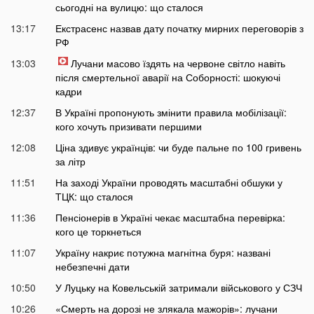
сьогодні на вулицю: що сталося
13:17
Екстрасенс назвав дату початку мирних переговорів з
РФ
13:03
Лучани масово їздять на червоне світло навіть
після смертельної аварії на Соборності: шокуючі
кадри
12:37
В Україні пропонують змінити правила мобілізації:
кого хочуть призивати першими
12:08
Ціна здивує українців: чи буде пальне по 100 гривень
за літр
11:51
На заході України проводять масштабні обшуки у
ТЦК: що сталося
11:36
Пенсіонерів в Україні чекає масштабна перевірка:
кого це торкнеться
11:07
Україну накриє потужна магнітна буря: названі
небезпечні дати
10:50
У Луцьку на Ковельській затримали військового у СЗЧ
10:26
«Смерть на дорозі не злякала мажорів»: лучани