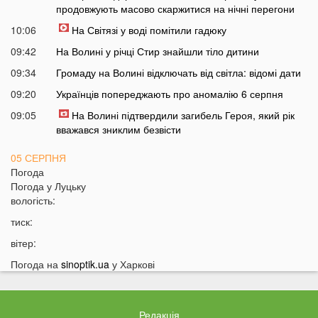
продовжують масово скаржитися на нічні перегони
10:06
На Світязі у воді помітили гадюку
09:42
На Волині у річці Стир знайшли тіло дитини
09:34
Громаду на Волині відключать від світла: відомі дати
09:20
Українців попереджають про аномалію 6 серпня
09:05
На Волині підтвердили загибель Героя, який рік
вважався зниклим безвісти
05 СЕРПНЯ
Погода
21:32
У Луцьку зафіксували аномалію
Погода у
Луцьку
вологість:
20:21
Ці продукти потрібно викинути через 48 годин: вони
можуть бути небезпечними
тиск:
19:51
Одну категорію людей закликали щодня пити каву:
вітер:
кого це стосується
Погода на
sinoptik.ua
у Харкові
19:20
Що категорично заборонено робити на Яблучний
Спас: повний перелік
18:40
Водіїв в Україні можуть оштрафувати на 1190 гривень
Редакція