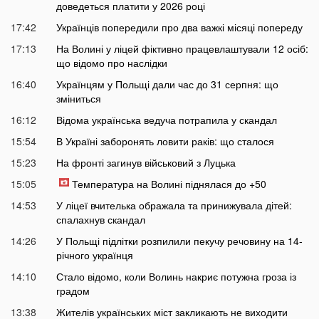
доведеться платити у 2026 році
17:42
Українців попередили про два важкі місяці попереду
17:13
На Волині у ліцей фіктивно працевлаштували 12 осіб:
що відомо про наслідки
16:40
Українцям у Польщі дали час до 31 серпня: що
зміниться
16:12
Відома українська ведуча потрапила у скандал
15:54
В Україні заборонять ловити раків: що сталося
15:23
На фронті загинув військовий з Луцька
15:05
Температура на Волині піднялася до +50
14:53
У ліцеї вчителька ображала та принижувала дітей:
спалахнув скандал
14:26
У Польщі підлітки розпилили пекучу речовину на 14-
річного українця
14:10
Стало відомо, коли Волинь накриє потужна гроза із
градом
13:38
Жителів українських міст закликають не виходити