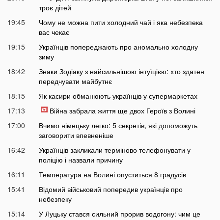
троє дітей
19:45
Чому не можна пити холодний чай і яка небезпека
вас чекає
19:15
Українців попереджають про аномально холодну
зиму
18:42
Знаки Зодіаку з найсильнішою інтуїцією: хто здатен
передчувати майбутнє
18:15
Як касири обманюють українців у супермаркетах
17:13
Війна забрала життя ще двох Героїв з Волині
17:00
Вчимо німецьку легко: 5 секретів, які допоможуть
заговорити впевненіше
16:42
Українців закликали терміново телефонувати у
поліцію і назвали причину
16:11
Температура на Волині опуститься 8 градусів
15:41
Відомий військовий попередив українців про
небезпеку
15:14
У Луцьку стався сильний прорив водогону: чим це