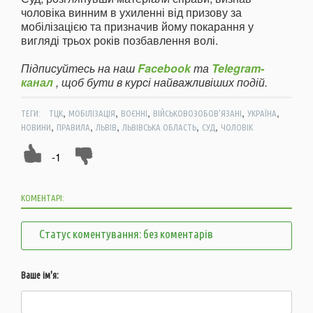
чоловіка винним в ухиленні від призову за
мобілізацією та призначив йому покарання у
вигляді трьох років позбавлення волі.
Підписуйтесь на наш
Facebook
та
Telegram-
канал
, щоб бути в курсі найважливіших подій.
,
,
,
,
,
ТЕГИ:
ТЦК
МОБІЛІЗАЦІЯ
ВОЄННІ
ВІЙСЬКОВОЗОБОВ'ЯЗАНІ
УКРАЇНА
,
,
,
,
,
НОВИНИ
ПРАВИЛА
ЛЬВІВ
ЛЬВІВСЬКА ОБЛАСТЬ
СУД
ЧОЛОВІК
-1
КОМЕНТАРІ:
Статус коментування: без коментарів
Ваше ім'я: