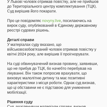
У Львові чоловік отримав повістку, але не прийшов
до Територіального центру комплектування (ТЦК).
Суд вирішив його покарати.
Про це повідомляє
novyny.live
, посилаючись на
вирок суду, опублікований в Єдиному державному
реєстрі судових рішень.
Деталі справи
У матеріалах суду вказано, що
військовозобов'язаний чоловік отримав повістку у
квітні 2024 року, але вирішив її проігнорувати.
На суді обвинувачений визнав провину, заявивши,
що не прибув до ТЦК, бо начебто перебував на
лікуванні. Він також попросив врахувати, що
виховує малолітню дитину та має позитивні
характеристики з місця роботи. Однак суд визнав,
що ці обставини не є підставою для уникнення
мобілізації.
Рішення суду
Суд, розглянувши матеріали справи, визнав