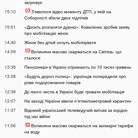
загрожує
15:10
З'явилося відео моменту ДТП, у якій на
Соборності збили двох підлітків
15:01
«Досить розганяти дурню»: Коваленко зробив заяву
про мобілізацію жінок
14:40
Жінок без дітей хочуть мобілізувати
14:09
Волиняни масово скаржаться на Світязь: що
сталося
13:38
Пенсіонери в Україні отримають по 10 тисяч гривень
13:08
«Будуть дорогі полиці»: українців попередили про
різке подорожчання товарів
12:38
До якого числа в Україні буде тривати мобілізація
12:07
На заході України ввели пʼятикілометровий карантин
11:37
Відомий український телеведучий виїхав за кордон
під час війни
11:06
Волиняни масово скаржаться на захмарні тарифи
на воду