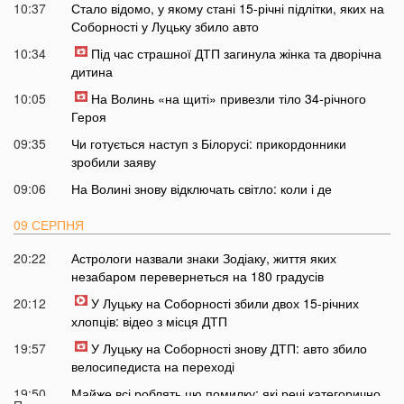
10:37
Стало відомо, у якому стані 15-річні підлітки, яких на
Соборності у Луцьку збило авто
10:34
Під час страшної ДТП загинула жінка та дворічна
дитина
10:05
На Волинь «на щиті» привезли тіло 34-річного
Героя
09:35
Чи готується наступ з Білорусі: прикордонники
зробили заяву
09:06
На Волині знову відключать світло: коли і де
09 СЕРПНЯ
20:22
Астрологи назвали знаки Зодіаку, життя яких
незабаром перевернеться на 180 градусів
20:12
У Луцьку на Соборності збили двох 15-річних
хлопців: відео з місця ДТП
19:57
У Луцьку на Соборності знову ДТП: авто збило
велосипедиста на переході
19:50
Майже всі роблять цю помилку: які речі категорично