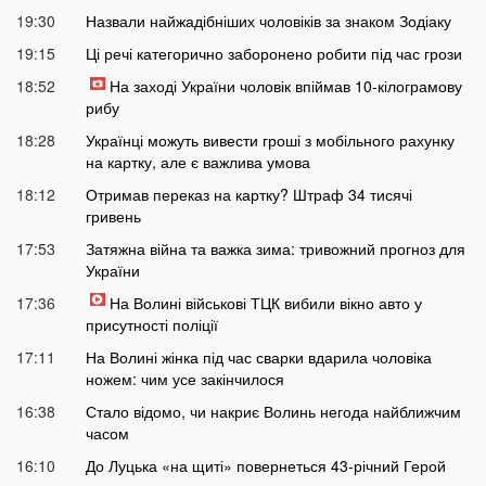
19:30
Назвали найжадібніших чоловіків за знаком Зодіаку
19:15
Ці речі категорично заборонено робити під час грози
18:52
На заході України чоловік впіймав 10-кілограмову
рибу
18:28
Українці можуть вивести гроші з мобільного рахунку
на картку, але є важлива умова
18:12
Отримав переказ на картку? Штраф 34 тисячі
гривень
17:53
Затяжна війна та важка зима: тривожний прогноз для
України
17:36
На Волині військові ТЦК вибили вікно авто у
присутності поліції
17:11
На Волині жінка під час сварки вдарила чоловіка
ножем: чим усе закінчилося
16:38
Стало відомо, чи накриє Волинь негода найближчим
часом
16:10
До Луцька «на щиті» повернеться 43-річний Герой