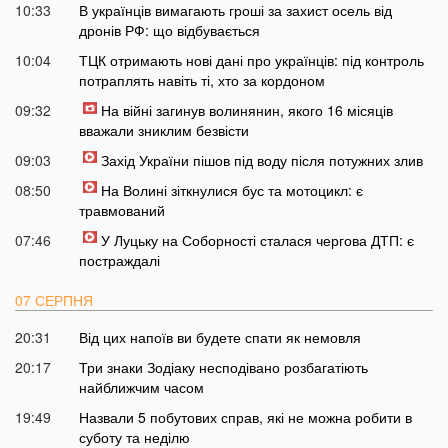
10:33
В українців вимагають гроші за захист осель від
дронів РФ: що відбувається
10:04
ТЦК отримають нові дані про українців: під контроль
потраплять навіть ті, хто за кордоном
09:32
На війні загинув волинянин, якого 16 місяців
вважали зниклим безвісти
09:03
Захід України пішов під воду після потужних злив
08:50
На Волині зіткнулися бус та мотоцикл: є
травмований
07:46
У Луцьку на Соборності сталася чергова ДТП: є
постраждалі
07 СЕРПНЯ
20:31
Від цих напоїв ви будете спати як немовля
20:17
Три знаки Зодіаку несподівано розбагатіють
найближчим часом
19:49
Назвали 5 побутових справ, які не можна робити в
суботу та неділю