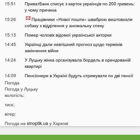
15:51
ПриватБанк списує з карток українців по 200 гривень:
у чому причина
15:26
Працівники «Нової пошти» шваброю виштовхали
собаку з відділення у аномальну спеку
15:13
Помер чоловік відомої української акторки
14:45
Українці дали невтішний прогноз щодо термінів
закінчення війни
14:24
У Луцьку жінка організувала бордель в орендованій
квартирі
14:09
Пенсіонери в Україні будуть отримувати по дві пенсії
Погода
13:55
Які українські області найбільше постраждають від
Погода у
Луцьку
глобального потепління: перелік
вологість:
13:40
На заході Україні зафіксували масове нашестя
тиск:
аномалії
вітер:
13:25
Відомих українських артистів можуть позбавити
бронювання від мобілізації
Погода на
sinoptik.ua
у Харкові
13:10
Над українськими містами пролетів літак із Москви:
як так вийшло