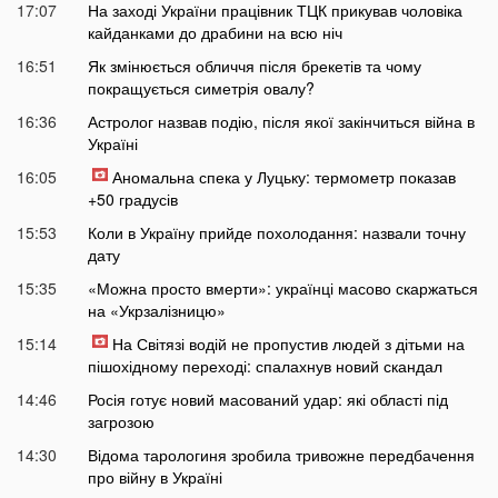
17:07
На заході України працівник ТЦК прикував чоловіка
кайданками до драбини на всю ніч
16:51
Як змінюється обличчя після брекетів та чому
покращується симетрія овалу?
16:36
Астролог назвав подію, після якої закінчиться війна в
Україні
16:05
Аномальна спека у Луцьку: термометр показав
+50 градусів
15:53
Коли в Україну прийде похолодання: назвали точну
дату
15:35
«Можна просто вмерти»: українці масово скаржаться
на «Укрзалізницю»
15:14
На Світязі водій не пропустив людей з дітьми на
пішохідному переході: спалахнув новий скандал
14:46
Росія готує новий масований удар: які області під
загрозою
14:30
Відома тарологиня зробила тривожне передбачення
про війну в Україні