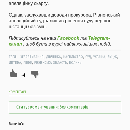
апеляційну скаргу.
Однак, заслухавши доводи прокурора, Рівненський
апеляційний суд залишив рішення суду першої
інстанції без змін.
Підписуйтесь на наш
Facebook
та
Telegram-
канал
, щоб бути в курсі найважливіших подій.
,
,
,
,
,
,
ТЕГИ:
ЗГВАЛТУВАННЯ
ДІВЧИНКА
НАСИЛЬСТВО
СУД
УКРАЇНА
ЛУЦЬК
,
,
,
ДИТИНА
РІВНЕ
РІВНЕНСЬКА ОБЛАСТЬ
ВОЛИНЬ
-4
КОМЕНТАРІ:
Статус коментування: без коментарів
Ваше ім'я: