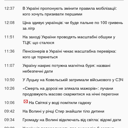
12:37
В Україні пропонують змінити правила мобілізації:
кого хочуть призивати першими
12:08
Ціна здивує українців: чи буде пальне по 100 гривень
за літр
11:51
На заході України проводять масштабні обшуки у
ТЦК: що сталося
11:36
Пенсіонерів в Україні чекає масштабна перевірка:
кого це торкнеться
11:07
Україну накриє потужна магнітна буря: названі
небезпечні дати
10:50
У Луцьку на Ковельській затримали військового у СЗЧ
10:26
«Смерть на дорозі не злякала мажорів»: лучани
продовжують масово скаржитися на нічні перегони
10:06
На Світязі у воді помітили гадюку
09:42
На Волині у річці Стир знайшли тіло дитини
09:34
Громаду на Волині відключать від світла: відомі дати
09:20
Українців попереджають про аномалію 6 серпня