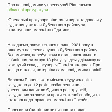
Про це повідомили у пресслужбі Рівненської
обласної прокуратури
.
Ювенальні прокурори відстояли вирок та довели у
судах вину жителя Дубенського району за
згвалтування малолітньої дитини.
Нагадаємо, злочин стався в липні 2021 року в
одному з населених пунктів Дубенського району.
Зловмисник, перебуваючи в стані алкогольного
сп’янінння, затягнув 13-річну сусідську дівчинку на
закинутий склад і всупереч її волі згвалтував. Про
те, що сталося, потерпіла сама повідомила поліції.
Вироком Рівненського міського суду чоловіка
засуджено до 12 років позбавлення волі з
унесенням даних до Єдиного реєстру осіб,
засуджених за злочини проти статевої свободи та
статевої недоторканості малолітньої особи.
Своєї вини ґвалтівник не визнав та подав