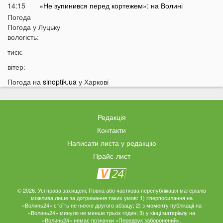
14:15
«Не зупинився перед кортежем»: на Волині
спалахнув скандал через водія автобуса
Погода
Погода у
Луцьку
14:00
Укртелеком у першому півріччі 2026 року: понад 95
вологість:
тисяч кілометрів оптичної мережі, масштабна
модернізація інфраструктури та зростання нових
тиск:
оптичних підключень
вітер:
13:53
Вулицями Луцька літає папуга
Погода на
sinoptik.ua
у Харкові
13:40
На Волині заборонили рух транспорту: що сталося
13:28
До України приїхав відомий російський музикант
Редакція
13:14
Українці масово платять за пальне дорожче, ніж
мали б: що відбувається
Контакти
Написати листа у редакцію
12:45
Українців попередили про повернення графіків
відключень світла
Прайс-лист
12:26
Скільки українці будуть платити за кіловат світла у
серпні
© 2026. Усі права захищені. Повна або часткова перепублікація матеріалів
12:13
Популярний продукт подорожчав на 70%: ціни
можлива лише за дотримання таких умов: 1) гіперпосилання на
можуть зрости ще більше
«Волинь24» стоїть не нижче другого абзацу; 2) з моменту публікації на
«Волинь24» минуло не менше трьох годин; 3) у кінці матеріалу на
11:44
У Луцьку чоловік вдарив сусіда дверима: за конфлікт
«Волинь24» немає позначки «Передрук заборонений».