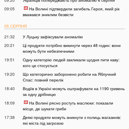
09:05
На Волині підтвердили загибель Героя, який рік
вважався зниклим безвісти
05 СЕРПНЯ
21:32
У Луцьку зафіксували аномалію
20:21
Ці продукти потрібно викинути через 48 годин: вони
можуть бути небезпечними
19:51
Одну категорію людей закликали щодня пити каву:
кого це стосується
19:20
Що категорично заборонено робити на Яблучний
Спас: повний перелік
18:40
Водіїв в Україні можуть оштрафувати на 1190 гривень
за одну дрібницю
18:09
На Волині рясно ростуть маслюки: показали
місце, де шукати гриби
17:38
Деякі продукти можуть зникнути з полиць магазинів:
які міста під загрозою