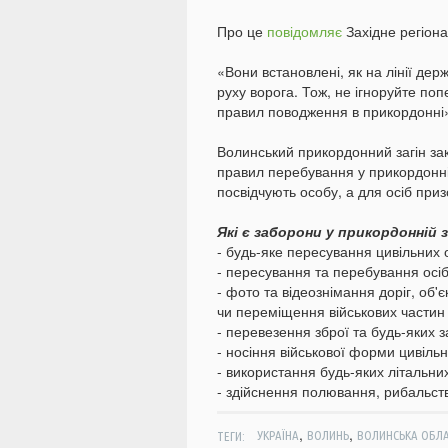
Про це
повідомляє
Західне регіон
«Вони встановлені, як на лінії де
руху ворога. Тож, не ігноруйте п
правил поводження в прикордонні»,
Волинський прикордонний загін за
правил перебування у прикордонній
посвідчують особу, а для осіб приз
Які є заборони у прикордонній з
- будь-яке пересування цивільних о
- пересування та перебування осіб
- фото та відеознімання доріг, об
чи переміщення військових частин 
- перевезення зброї та будь-яких з
- носіння військової форми цивіл
- використання будь-яких літальних
- здійснення полювання, рибальств
,
,
ТЕГИ:
УКРАЇНА
ВОЛИНЬ
ВОЛИНСЬКА ОБЛ