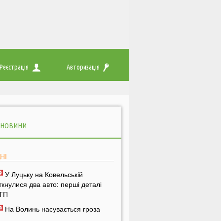
Реєстрація
Авторизація
 НОВИНИ
НІ
У Луцьку на Ковельській
іткнулися два авто: перші деталі
ТП
На Волинь насувається гроза