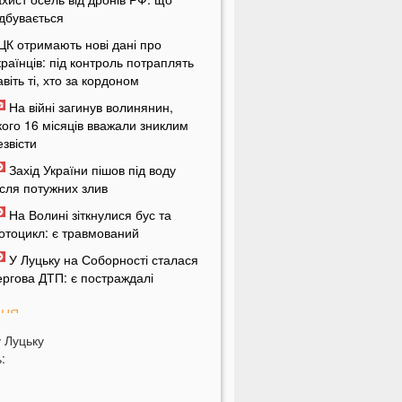
ідбувається
ЦК отримають нові дані про
країнців: під контроль потраплять
авіть ті, хто за кордоном
На війні загинув волинянин,
кого 16 місяців вважали зниклим
езвісти
Захід України пішов під воду
ісля потужних злив
На Волині зіткнулися бус та
отоцикл: є травмований
У Луцьку на Соборності сталася
ергова ДТП: є постраждалі
ПНЯ
у
Луцьку
ід цих напоїв ви будете спати як
:
емовля
ри знаки Зодіаку несподівано