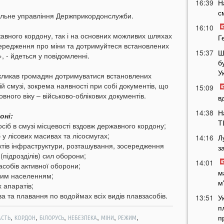
16:39
Н
с
альне управління Держприкордонслужби.
16:10
ржавного кордону, так і на основних можливих шляхах
Г
опередження про міни та дотримуйтеся встановлених
15:37
Ш
 - йдеться у повідомленні.
б
У
кликав громадян дотримуватися встановлених
 смузі, зокрема наявності при собі документів, що
15:09
овного віку – військово-облікових документів.
в
14:38
Н
оні:
Т
сіб в смузі місцевості вздовж державного кордону;
 у лісових масивах та лісосмугах;
14:16
Л
'єктів інфраструктури, розташування, зосередження
з
(підрозділів) сил оборони;
14:01
асобів активної оборони;
м
ьним населенням;
м
 апаратів;
а та плавання по водоймах всіх видів плавзасобів.
13:51
У
п
,
,
,
,
,
,
п
АСТЬ
КОРДОН
БІЛОРУСЬ
НЕБЕЗПЕКА
МІНИ
РЕЖИМ