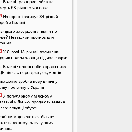
а Волині тракторист збив на
мерть 58-річного чоловіка
На фронті загинув 34-річний
ерой з Волині
видкого завершення війни не
уде? Невтішний прогноз для
країни
У Львові 18-річний волинянин
дарив ножем хлопця під час сварки
а Волині чоловік побив працівника
ЦК під час перевірки документів
укашенко зробив нову цинічну
аяву про війну в Україні
У популярному м'ясному
агазині у Луцьку продають зелене
'ясо: покупці обурені
країнцям доведеться більше
латити за комуналку: у чому
ричина