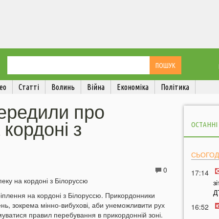
ео
Статті
Волинь
Війна
Економіка
Політика
ередили про
 кордоні з
ОСТАННІ
СЬОГОД
0
17:14
з
Д
іплення на кордоні з Білоруссю. Прикордонники
ень, зокрема мінно-вибухові, аби унеможливити рух
16:52
муватися правил перебування в прикордонній зоні.