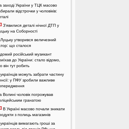
а заході України у ТЦК масово
абирали відстрочки у чоловіків:
еталі
Зʼявилися деталі нічної ДТП у
уцьку на Соборності
 Луцьку утворився величезний
атор: що сталося
ідомий російський музикант
риїхав до України: стало відомо,
о він тут робить
 українців можуть забрати частину
енсії: у ПФУ зробили важливе
опередження
а Волині чоловік погрожував
оліцейським гранатою
В Україні масово почали зникати
родукти з полиць магазинів
 українців вимагають гроші за
ахист осель від дронів РФ: що