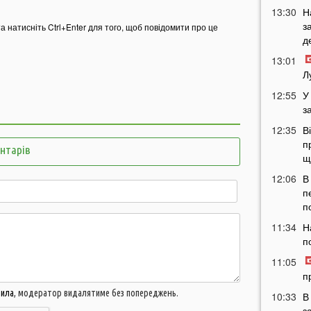
13:30
Н
з
та натисніть Ctrl+Enter для того, щоб повідомити про це
д
13:01
Л
12:55
У
з
12:35
В
п
ентарів
щ
12:06
В
п
п
11:34
Н
п
11:05
п
вила
, модератор видалятиме без попереджень.
10:33
В
з