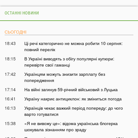
ОСТАННІ НОВИНИ
СЬОГОДНІ
18:43
Ці речі категорично не можна робити 10 серпня:
повний перелік
18:15
В Україні виводять з обігу популярні купюри:
перевірте свої гаманці
17:42
Українцям можуть знизити зарплату без
попередження
17:14
На війні загинув 59-річний військовий з Луцька
16:41
Україну накриє антициклон: як зміниться погода
16:13
Українців чекає важкий період попереду: до чого
варто готуватися
15:38
«Я не вивожу це»: відома українська блогерка
шокувала зізнанням про зраду