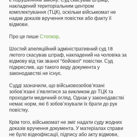
накладений територіальним центром
комплектування (ТЦК), оскільки військкомат не
надав доказів вручення повістки або факту її
відмови.
Про це пише
Стопкор
.
Шостий апеляційний адміністративний суд 18
лютого скасував штраф, накладений на чоловіка за
відмову від так званої "бойової" повістки. Суд
підкреслив, що такого виду документа у
законодавстві не існує.
Судді зазначили, що військовозобов’язані
зобов’язані з’являтися за викликом до ТЦК та
проходити медичний огляд. Однак у законодавстві
немає норм, які б зобов’язували їх брати до рук
повістку.
Крім того, військкомат не зміг надати суду жодних
доказів вручення документа. У матеріалах справи
не було відеофіксації, підпису або акту відмови,