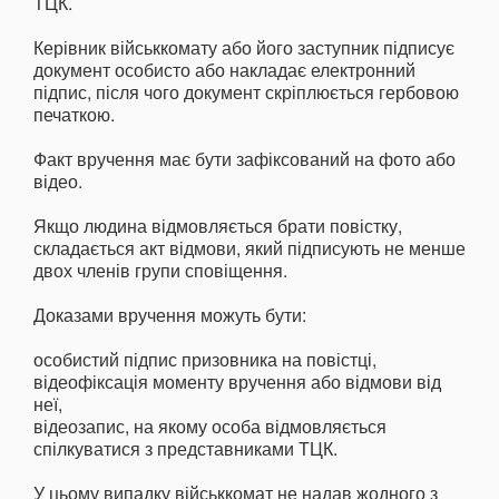
ТЦК.
Керівник військкомату або його заступник підписує
документ особисто або накладає електронний
підпис, після чого документ скріплюється гербовою
печаткою.
Факт вручення має бути зафіксований на фото або
відео.
Якщо людина відмовляється брати повістку,
складається акт відмови, який підписують не менше
двох членів групи сповіщення.
Доказами вручення можуть бути:
особистий підпис призовника на повістці,
відеофіксація моменту вручення або відмови від
неї,
відеозапис, на якому особа відмовляється
спілкуватися з представниками ТЦК.
У цьому випадку військкомат не надав жодного з