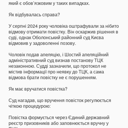
який є обов’язковим у таких випадках.
Як відбувалась справа?
У серпні 2024 року чоловіка оштрафували за нібито
відмову отримати повістку. Він оскаржив рішення в
суді, однак Оболонський районний суд Києва
відмовив у задоволенні позову.
Чоловік подав апеляцію, і Шостий апеляційний
адміністративний суд визнав постанову ТЦК
незаконною. Судді зазначили, що протокол не
містив інформації про неявку до ТЦК, а сама
відмова брати повістку не є порушенням.
Як має вручатися повістка?
Суд нагадав, що вручення повісток регулюється
чіткою процедурою:
Повістка формується через Єдиний державний
реєстр призовників або заповнюється вручну у