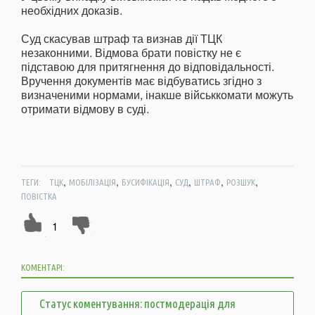
необхідних доказів.
Суд скасував штраф та визнав дії ТЦК
незаконними. Відмова брати повістку не є
підставою для притягнення до відповідальності.
Вручення документів має відбуватись згідно з
визначеними нормами, інакше військкомати можуть
отримати відмову в суді.
,
,
,
,
,
,
ТЕГИ:
ТЦК
МОБІЛІЗАЦІЯ
БУСИФІКАЦІЯ
СУД
ШТРАФ
РОЗШУК
ПОВІСТКА
1
КОМЕНТАРІ:
Статус коментування: постмодерація для