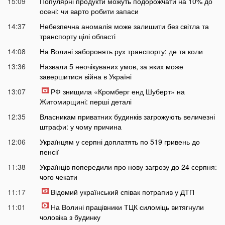
15:09
Популярні продукти можуть подорожчати на 10% до
осені: чи варто робити запаси
14:37
Небезпечна аномалія може залишити без світла та
транспорту цілі області
14:08
На Волині заборонять рух транспорту: де та коли
13:36
Назвали 5 неочікуваних умов, за яких може
завершитися війна в Україні
13:07
РФ знищила «Кромберг енд Шуберт» на
Житомирщині: перші деталі
12:35
Власникам приватних будинків загрожують величезні
штрафи: у чому причина
12:06
Українцям у серпні доплатять по 519 гривень до
пенсії
11:38
Українців попередили про нову загрозу до 24 серпня:
чого чекати
11:17
Відомий український співак потрапив у ДТП
11:01
На Волині працівники ТЦК силоміць витягнули
чоловіка з будинку