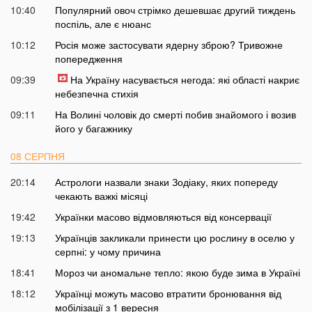
10:40
Популярний овоч стрімко дешевшає другий тиждень
поспіль, але є нюанс
10:12
Росія може застосувати ядерну зброю? Тривожне
попередження
09:39
На Україну насувається негода: які області накриє
небезпечна стихія
09:11
На Волині чоловік до смерті побив знайомого і возив
його у багажнику
08 СЕРПНЯ
20:14
Астрологи назвали знаки Зодіаку, яких попереду
чекають важкі місяці
19:42
Українки масово відмовляються від консервації
19:13
Українців закликали принести цю рослину в оселю у
серпні: у чому причина
18:41
Мороз чи аномальне тепло: якою буде зима в Україні
18:12
Українці можуть масово втратити бронювання від
мобілізації з 1 вересня