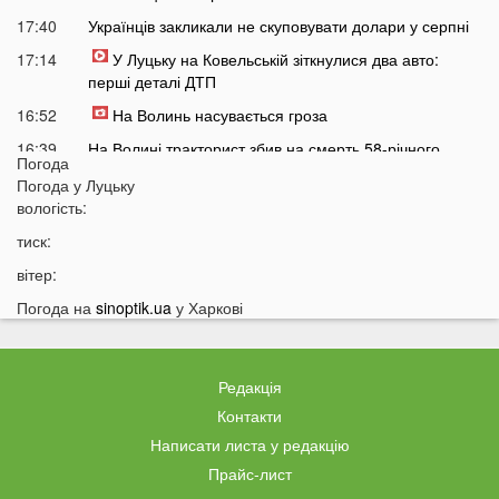
17:40
Українців закликали не скуповувати долари у серпні
17:14
У Луцьку на Ковельській зіткнулися два авто:
перші деталі ДТП
16:52
На Волинь насувається гроза
16:39
На Волині тракторист збив на смерть 58-річного
Погода
чоловіка
Погода у
Луцьку
16:10
На фронті загинув 34-річний Герой з Волині
вологість:
15:37
Швидкого завершення війни не буде? Невтішний
тиск:
прогноз для України
вітер:
15:09
У Львові 18-річний волинянин вдарив ножем
Погода на
sinoptik.ua
у Харкові
хлопця під час сварки
14:38
На Волині чоловік побив працівника ТЦК під час
перевірки документів
Редакція
14:16
Лукашенко зробив нову цинічну заяву про війну в
Контакти
Україні
Написати листа у редакцію
14:01
У популярному м'ясному магазині у Луцьку
Прайс-лист
продають зелене м'ясо: покупці обурені