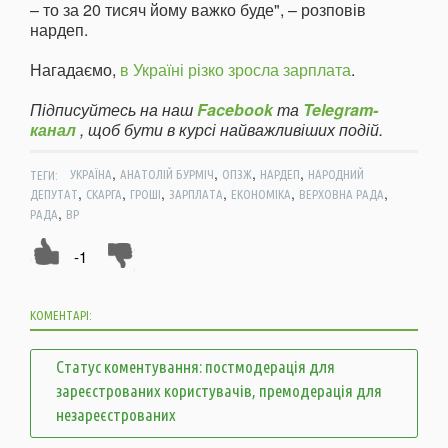
– то за 20 тисяч йому важко буде", – розповів
нардеп.
Нагадаємо,
в Україні різко зросла зарплата
.
Підписуйтесь на наш
Facebook
та
Telegram-
канал
, щоб бути в курсі найважливіших подій.
,
,
,
,
ТЕГИ:
УКРАЇНА
АНАТОЛІЙ БУРМІЧ
ОПЗЖ
НАРДЕП
НАРОДНИЙ
,
,
,
,
,
,
ДЕПУТАТ
СКАРГА
ГРОШІ
ЗАРПЛАТА
ЕКОНОМІКА
ВЕРХОВНА РАДА
,
РАДА
ВР
-1
КОМЕНТАРІ:
Статус коментування: постмодерація для
зареєстрованих користувачів, премодерація для
незареєстрованих