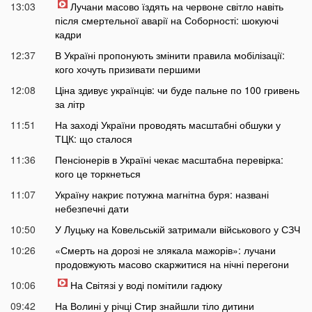
13:03
Лучани масово їздять на червоне світло навіть
після смертельної аварії на Соборності: шокуючі
кадри
12:37
В Україні пропонують змінити правила мобілізації:
кого хочуть призивати першими
12:08
Ціна здивує українців: чи буде пальне по 100 гривень
за літр
11:51
На заході України проводять масштабні обшуки у
ТЦК: що сталося
11:36
Пенсіонерів в Україні чекає масштабна перевірка:
кого це торкнеться
11:07
Україну накриє потужна магнітна буря: названі
небезпечні дати
10:50
У Луцьку на Ковельській затримали військового у СЗЧ
10:26
«Смерть на дорозі не злякала мажорів»: лучани
продовжують масово скаржитися на нічні перегони
10:06
На Світязі у воді помітили гадюку
09:42
На Волині у річці Стир знайшли тіло дитини