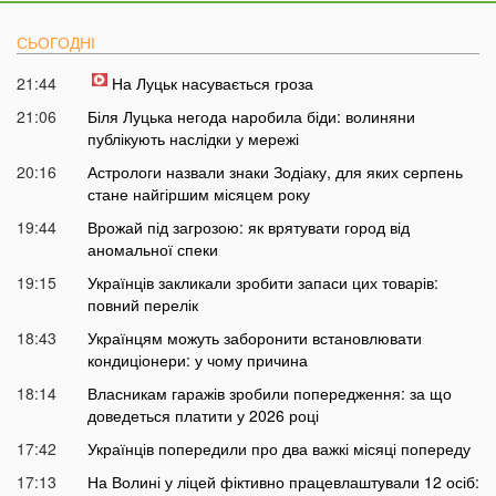
СЬОГОДНІ
21:44
На Луцьк насувається гроза
21:06
Біля Луцька негода наробила біди: волиняни
публікують наслідки у мережі
20:16
Астрологи назвали знаки Зодіаку, для яких серпень
стане найгіршим місяцем року
19:44
Врожай під загрозою: як врятувати город від
аномальної спеки
19:15
Українців закликали зробити запаси цих товарів:
повний перелік
18:43
Українцям можуть заборонити встановлювати
кондиціонери: у чому причина
18:14
Власникам гаражів зробили попередження: за що
доведеться платити у 2026 році
17:42
Українців попередили про два важкі місяці попереду
17:13
На Волині у ліцей фіктивно працевлаштували 12 осіб: