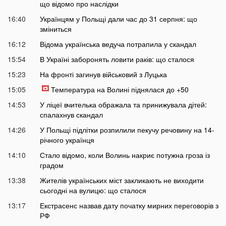
що відомо про наслідки
16:40
Українцям у Польщі дали час до 31 серпня: що
зміниться
16:12
Відома українська ведуча потрапила у скандал
15:54
В Україні заборонять ловити раків: що сталося
15:23
На фронті загинув військовий з Луцька
15:05
Температура на Волині піднялася до +50
14:53
У ліцеї вчителька ображала та принижувала дітей:
спалахнув скандал
14:26
У Польщі підлітки розпилили пекучу речовину на 14-
річного українця
14:10
Стало відомо, коли Волинь накриє потужна гроза із
градом
13:38
Жителів українських міст закликають не виходити
сьогодні на вулицю: що сталося
13:17
Екстрасенс назвав дату початку мирних переговорів з
РФ