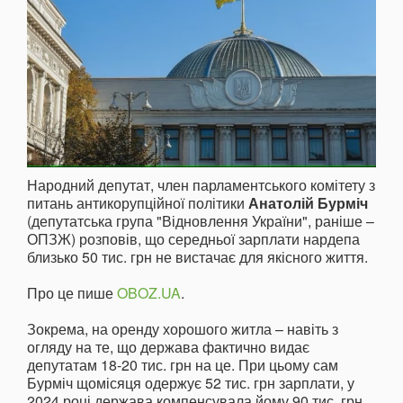
Народний депутат, член парламентського комітету з
питань антикорупційної політики
Анатолій Бурміч
(депутатська група "Відновлення України", раніше –
ОПЗЖ) розповів, що середньої зарплати нардепа
близько 50 тис. грн не вистачає для якісного життя.
Про це пише
OBOZ.UA
.
Зокрема, на оренду хорошого житла – навіть з
огляду на те, що держава фактично видає
депутатам 18-20 тис. грн на це. При цьому сам
Бурміч щомісяця одержує 52 тис. грн зарплати, у
2024 році держава компенсувала йому 90 тис. грн.