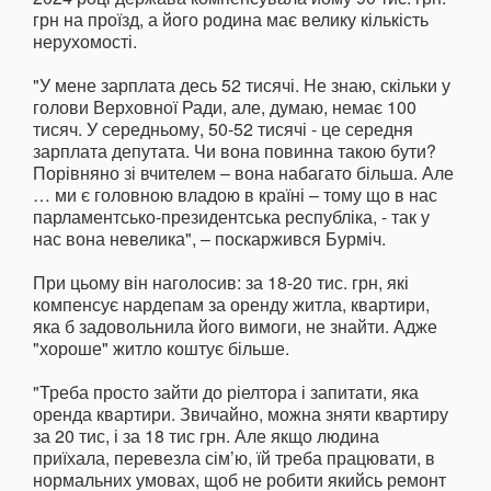
грн на проїзд, а його родина має велику кількість
нерухомості.
"У мене зарплата десь 52 тисячі. Не знаю, скільки у
голови Верховної Ради, але, думаю, немає 100
тисяч. У середньому, 50-52 тисячі - це середня
зарплата депутата. Чи вона повинна такою бути?
Порівняно зі вчителем – вона набагато більша. Але
… ми є головною владою в країні – тому що в нас
парламентсько-президентська республіка, - так у
нас вона невелика", – поскаржився Бурміч.
При цьому він наголосив: за 18-20 тис. грн, які
компенсує нардепам за оренду житла, квартири,
яка б задовольнила його вимоги, не знайти. Адже
"хороше" житло коштує більше.
"Треба просто зайти до ріелтора і запитати, яка
оренда квартири. Звичайно, можна зняти квартиру
за 20 тис, і за 18 тис грн. Але якщо людина
приїхала, перевезла сім’ю, їй треба працювати, в
нормальних умовах, щоб не робити якийсь ремонт