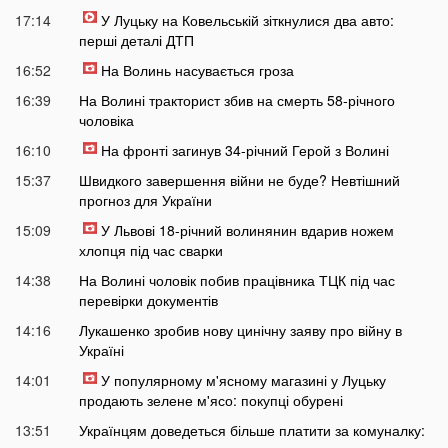
17:14
У Луцьку на Ковельській зіткнулися два авто:
перші деталі ДТП
16:52
На Волинь насувається гроза
16:39
На Волині тракторист збив на смерть 58-річного
чоловіка
16:10
На фронті загинув 34-річний Герой з Волині
15:37
Швидкого завершення війни не буде? Невтішний
прогноз для України
15:09
У Львові 18-річний волинянин вдарив ножем
хлопця під час сварки
14:38
На Волині чоловік побив працівника ТЦК під час
перевірки документів
14:16
Лукашенко зробив нову цинічну заяву про війну в
Україні
14:01
У популярному м'ясному магазині у Луцьку
продають зелене м'ясо: покупці обурені
13:51
Українцям доведеться більше платити за комуналку: