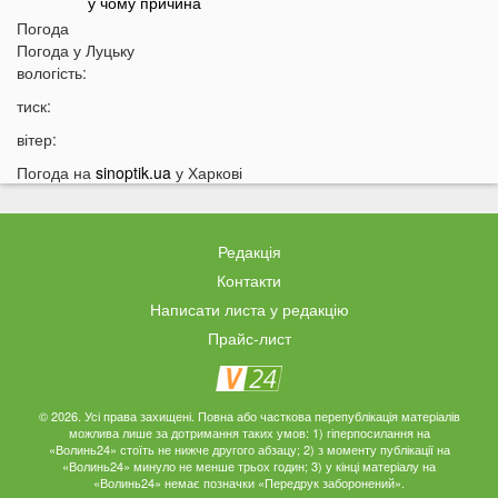
у чому причина
Погода
13:30
На заході України у ТЦК масово забирали відстрочки
Погода у
Луцьку
у чоловіків: деталі
вологість:
13:01
Зʼявилися деталі нічної ДТП у Луцьку на
тиск:
Соборності
вітер:
12:55
У Луцьку утворився величезний затор: що сталося
Погода на
sinoptik.ua
у Харкові
12:35
Відомий російський музикант приїхав до України:
стало відомо, що він тут робить
12:06
В українців можуть забрати частину пенсії: у ПФУ
Редакція
зробили важливе попередження
Контакти
11:34
На Волині чоловік погрожував поліцейським
Написати листа у редакцію
гранатою
Прайс-лист
11:05
В Україні масово почали зникати продукти з
полиць магазинів
10:33
В українців вимагають гроші за захист осель від
© 2026. Усі права захищені. Повна або часткова перепублікація матеріалів
дронів РФ: що відбувається
можлива лише за дотримання таких умов: 1) гіперпосилання на
«Волинь24» стоїть не нижче другого абзацу; 2) з моменту публікації на
10:04
ТЦК отримають нові дані про українців: під контроль
«Волинь24» минуло не менше трьох годин; 3) у кінці матеріалу на
потраплять навіть ті, хто за кордоном
«Волинь24» немає позначки «Передрук заборонений».