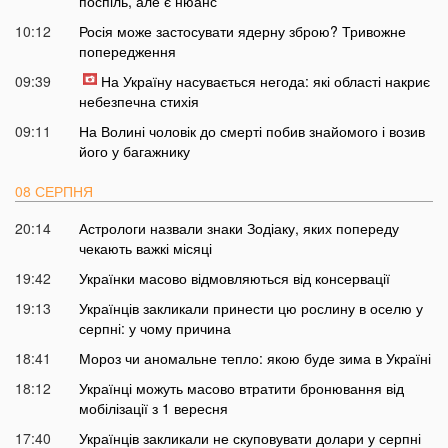
поспіль, але є нюанс
10:12
Росія може застосувати ядерну зброю? Тривожне
попередження
09:39
На Україну насувається негода: які області накриє
небезпечна стихія
09:11
На Волині чоловік до смерті побив знайомого і возив
його у багажнику
08 СЕРПНЯ
20:14
Астрологи назвали знаки Зодіаку, яких попереду
чекають важкі місяці
19:42
Українки масово відмовляються від консервації
19:13
Українців закликали принести цю рослину в оселю у
серпні: у чому причина
18:41
Мороз чи аномальне тепло: якою буде зима в Україні
18:12
Українці можуть масово втратити бронювання від
мобілізації з 1 вересня
17:40
Українців закликали не скуповувати долари у серпні