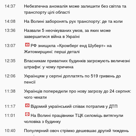
14:37
Небезпечна аномалія може залишити без світла та
транспорту цілі області
14:08
На Волині заборонять рух транспорту: де та коли
13:36
Назвали 5 неочікуваних умов, за яких може
завершитися війна в Україні
13:07
РФ знищила «Кромберг енд Шуберт» на
Житомирщині: перші деталі
12:35
Власникам приватних будинків загрожують величезні
штрафи: у чому причина
12:06
Українцям у серпні доплатять по 519 гривень до
пенсії
11:38
Українців попередили про нову загрозу до 24 серпня:
чого чекати
11:17
Відомий український співак потрапив у ДТП
11:01
На Волині працівники ТЦК силоміць витягнули
чоловіка з будинку
10:40
Популярний овоч стрімко дешевшає другий тиждень