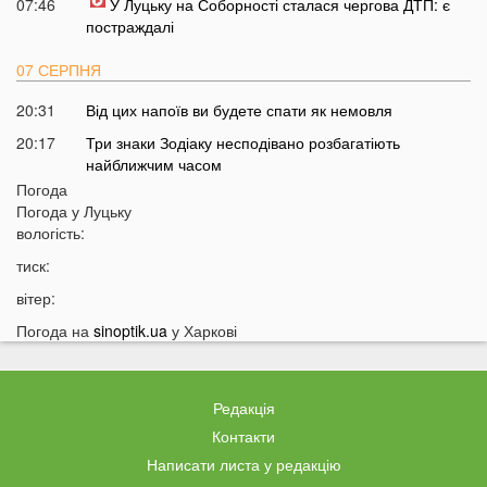
07:46
У Луцьку на Соборності сталася чергова ДТП: є
постраждалі
07 СЕРПНЯ
20:31
Від цих напоїв ви будете спати як немовля
20:17
Три знаки Зодіаку несподівано розбагатіють
найближчим часом
Погода
19:49
Назвали 5 побутових справ, які не можна робити в
Погода у
Луцьку
суботу та неділю
вологість:
19:30
Назвали найжадібніших чоловіків за знаком Зодіаку
тиск:
19:15
Ці речі категорично заборонено робити під час грози
вітер:
18:52
На заході України чоловік впіймав 10-кілограмову
Погода на
sinoptik.ua
у Харкові
рибу
18:28
Українці можуть вивести гроші з мобільного рахунку
на картку, але є важлива умова
Редакція
18:12
Отримав переказ на картку? Штраф 34 тисячі
Контакти
гривень
Написати листа у редакцію
17:53
Затяжна війна та важка зима: тривожний прогноз для