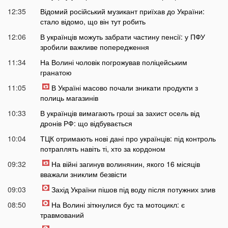
12:35
Відомий російський музикант приїхав до України:
стало відомо, що він тут робить
12:06
В українців можуть забрати частину пенсії: у ПФУ
зробили важливе попередження
11:34
На Волині чоловік погрожував поліцейським
гранатою
11:05
В Україні масово почали зникати продукти з
полиць магазинів
10:33
В українців вимагають гроші за захист осель від
дронів РФ: що відбувається
10:04
ТЦК отримають нові дані про українців: під контроль
потраплять навіть ті, хто за кордоном
09:32
На війні загинув волинянин, якого 16 місяців
вважали зниклим безвісти
09:03
Захід України пішов під воду після потужних злив
08:50
На Волині зіткнулися бус та мотоцикл: є
травмований