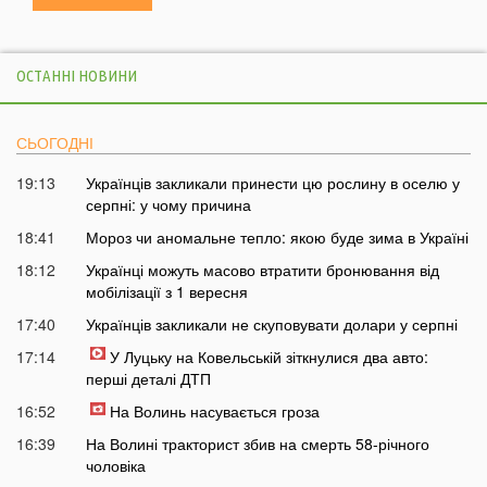
ОСТАННІ НОВИНИ
СЬОГОДНІ
19:13
Українців закликали принести цю рослину в оселю у
серпні: у чому причина
18:41
Мороз чи аномальне тепло: якою буде зима в Україні
18:12
Українці можуть масово втратити бронювання від
мобілізації з 1 вересня
17:40
Українців закликали не скуповувати долари у серпні
17:14
У Луцьку на Ковельській зіткнулися два авто:
перші деталі ДТП
16:52
На Волинь насувається гроза
16:39
На Волині тракторист збив на смерть 58-річного
чоловіка