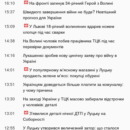
16:10
На фронті загинув 34-річний Герой з Волині
15:37
Швидкого завершення війни не буде? Невтішний
прогноз для України
15:09
У Львові 18-річний волинянин вдарив ножем
хлопця під час сварки
14:38
На Волині чоловік побив працівника ТЦК під час
перевірки документів
14:16
Лукашенко зробив нову цинічну заяву про війну в
Україні
14:01
У популярному м'ясному магазині у Луцьку
продають зелене м'ясо: покупці обурені
13:51
Українцям доведеться більше платити за комуналку:
у чому причина
13:30
На заході України у ТЦК масово забирали відстрочки
у чоловіків: деталі
13:01
Зʼявилися деталі нічної ДТП у Луцьку на
Соборності
12:55
У Луцьку утворився величезний затор: що сталося