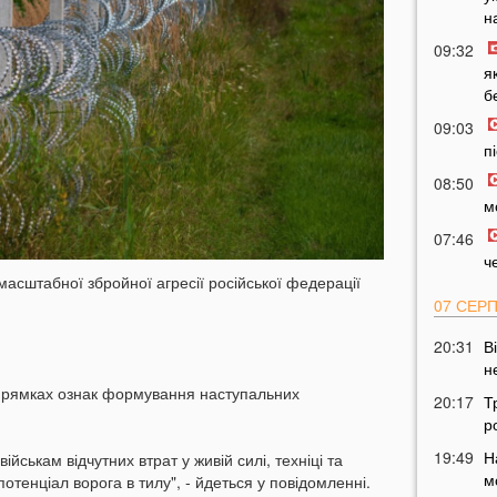
н
09:32
я
б
09:03
п
08:50
м
07:46
ч
асштабної збройної агресії російської федерації
07 СЕР
20:31
В
н
прямках ознак формування наступальних
20:17
Т
р
19:49
Н
йськам відчутних втрат у живій силі, техніці та
м
отенціал ворога в тилу", - йдеться у повідомленні.