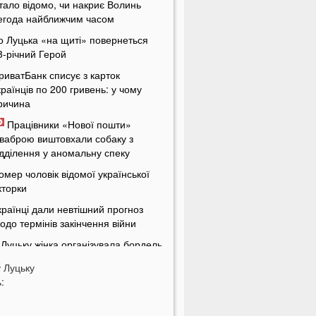
тало відомо, чи накриє Волинь
егода найближчим часом
о Луцька «на щиті» повернеться
3-річний Герой
риватБанк списує з карток
країнців по 200 гривень: у чому
ричина
Працівники «Нової пошти»
ваброю виштовхали собаку з
ідділення у аномальну спеку
омер чоловік відомої української
кторки
країнці дали невтішний прогноз
одо термінів закінчення війни
 Луцьку жінка організувала бордель
 орендованій квартирі
у
Луцьку
енсіонери в Україні будуть
:
тримувати по дві пенсії
кі українські області найбільше