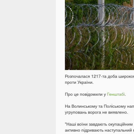
Розпочалася 1217-та доба широком
проти України.
Про це повідомили у
Генштабі
.
На Волинському та Поліському на
угруповань ворога не виявлено.
"Наші воїни завдають окупаційним ві
активно підривають наступальний п