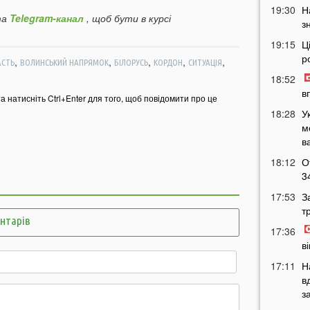
19:30
Н
а
Telegram-канал
, щоб бути в курсі
з
19:15
Ц
р
,
,
,
,
,
АСТЬ
ВОЛИНСЬКИЙ НАПРЯМОК
БІЛОРУСЬ
КОРДОН
СИТУАЦІЯ
18:52
в
та натисніть Ctrl+Enter для того, щоб повідомити про це
18:28
У
м
в
18:12
О
3
17:53
З
т
ентарів
17:36
в
17:11
Н
в
з