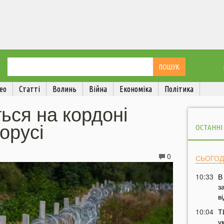
ео
Статті
Волинь
Війна
Економіка
Політика
ься на кордоні
орусі
ОСТАННІ
0
СЬОГОД
10:33
В
з
в
10:04
Т
у