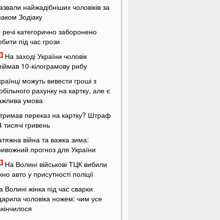
азвали найжадібніших чоловіків за
наком Зодіаку
і речі категорично заборонено
обити під час грози
На заході України чоловік
піймав 10-кілограмову рибу
країнці можуть вивести гроші з
обільного рахунку на картку, але є
ажлива умова
тримав переказ на картку? Штраф
4 тисячі гривень
атяжна війна та важка зима:
ривожний прогноз для України
На Волині військові ТЦК вибили
ікно авто у присутності поліції
а Волині жінка під час сварки
дарила чоловіка ножем: чим усе
акінчилося