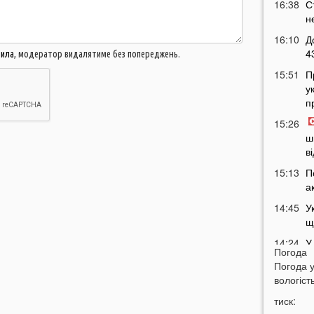
16:38
С
н
16:10
Д
4
вила
, модератор видалятиме без попереджень.
15:51
П
у
п
15:26
ш
в
15:13
П
а
14:45
У
щ
14:24
У
Погода
в
Погода 
14:09
П
вологість
о
тиск:
13:55
Я