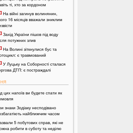
авіть ті, хто за кордоном
На війні загинув волинянин,
кого 16 місяців вважали зниклим
езвісти
Захід України пішов під воду
ісля потужних злив
На Волині зіткнулися бус та
отоцикл: є травмований
У Луцьку на Соборності сталася
ергова ДТП: є постраждалі
ПНЯ
ід цих напоїв ви будете спати як
емовля
ри знаки Зодіаку несподівано
озбагатіють найближчим часом
азвали 5 побутових справ, які не
ожна робити в суботу та неділю