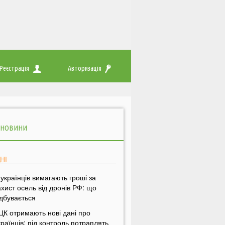
Реєстрація
Авторизація
 НОВИНИ
НІ
 українців вимагають гроші за
ахист осель від дронів РФ: що
ідбувається
ЦК отримають нові дані про
країнців: під контроль потраплять